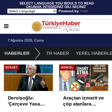
 SELECT LANGUAGE YOU WOULD TO READ 
OKUMAK İSTEDİĞİNİZ DİLİ SEÇİNİZ
  Powered by 
Translate
7 Ağustos 2026, Cuma
HABERLER
TR HABER
YEREL HABERL
SIYASET
GÜNCEL
Dervişoğlu:
Araçtan izmarit ve
'Çerçeve Yasa
çöp atanlara
Çözüm Değil,
uyarı: Trafiğin