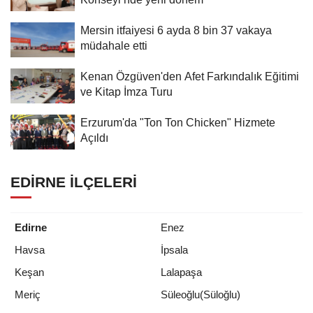
Mersin itfaiyesi 6 ayda 8 bin 37 vakaya
müdahale etti
Kenan Özgüven'den Afet Farkındalık Eğitimi
ve Kitap İmza Turu
Erzurum'da "Ton Ton Chicken" Hizmete
Açıldı
EDIRNE İLÇELERI
Edirne
Enez
Havsa
İpsala
Keşan
Lalapaşa
Meriç
Süleoğlu(Süloğlu)