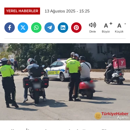
13 Ağustos 2025 - 15:25
YEREL HABERLER
A
A
Büyüt
Küçült
Dinle