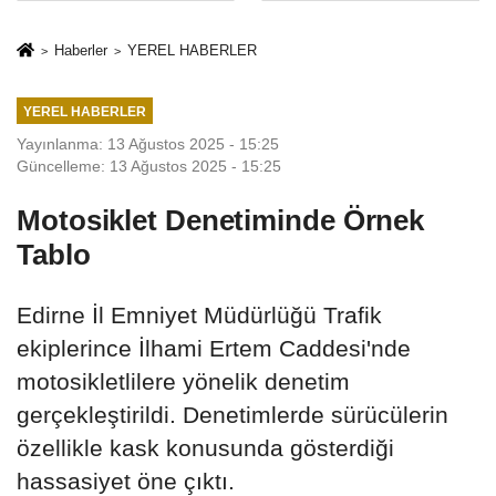
İkinci Cumhuriyet
sivil gözleri
ve İhanet
izmariti
Haberler
YEREL HABERLER
Belgesidir!'
affetmeyecek
YEREL HABERLER
Yayınlanma: 13 Ağustos 2025 - 15:25
Güncelleme: 13 Ağustos 2025 - 15:25
Motosiklet Denetiminde Örnek
Tablo
Edirne İl Emniyet Müdürlüğü Trafik
ekiplerince İlhami Ertem Caddesi'nde
motosikletlilere yönelik denetim
gerçekleştirildi. Denetimlerde sürücülerin
özellikle kask konusunda gösterdiği
hassasiyet öne çıktı.