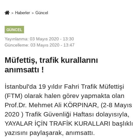
Mesleki Eğitim
İkinci Cumhuriyet
Protokolü
ve İhanet
Haberler
Güncel
Belgesidir!'
GÜNCEL
Yayınlanma: 03 Mayıs 2020 - 13:30
Güncelleme: 03 Mayıs 2020 - 13:47
Müfettiş, trafik kurallarını
anımsattı !
İstanbul'da 19 yıldır Fahri Trafik Müfettişi
(FTM) olarak halen görev yapmakta olan
Prof.Dr. Mehmet Ali KÖRPINAR, (2-8 Mayıs
2020 ) Trafik Güvenliği Haftası dolayısıyla,
YAYALAR İÇİN TRAFİK KURALLARI başlıklı
yazısını paylaşarak, anımsattı.