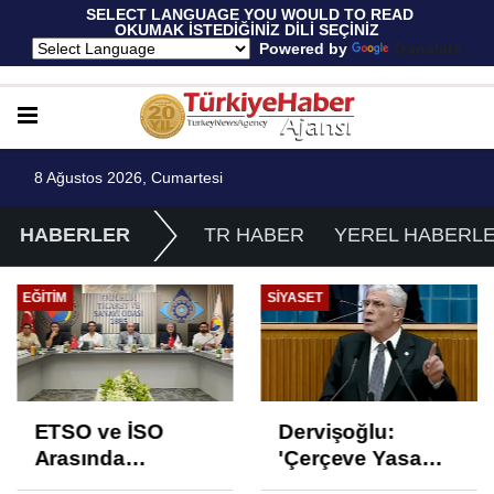
 SELECT LANGUAGE YOU WOULD TO READ 
OKUMAK İSTEDİĞİNİZ DİLİ SEÇİNİZ
  Powered by 
Translate
8 Ağustos 2026, Cumartesi
HABERLER
TR HABER
YEREL HABERL
EĞITIM
SIYASET
ETSO ve İSO
Dervişoğlu:
Arasında
'Çerçeve Yasa
İstihdam Odaklı
Çözüm Değil,