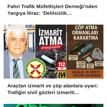
Fahri Trafik Müfettişleri Derneği’nden
Yargıya İtiraz: ‘Delilsizlik
Gerekçesiyle Ceza İptali
Hukuksuzdur’
Araçtan izmarit ve çöp atanlara uyarı:
Trafiğin sivil gözleri izmariti
affetmeyecek