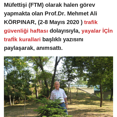
Müfettişi (FTM) olarak halen görev
yapmakta olan Prof.Dr. Mehmet Ali
KÖRPINAR, (2-8 Mayıs 2020 )
trafik
dolayısıyla,
güvenliği haftası
yayalar İÇİn
başlıklı yazısını
trafİk kurallari
paylaşarak, anımsattı.