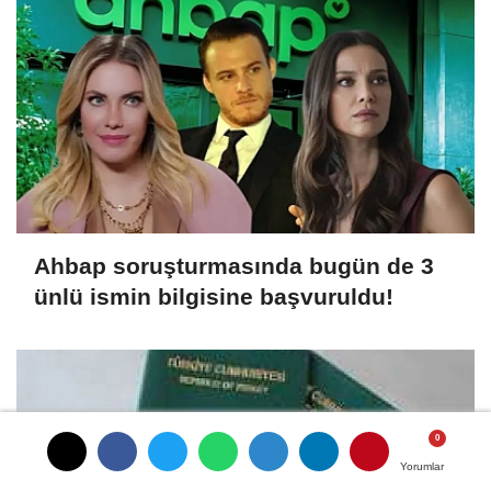
Ahbap soruşturmasında bugün de 3
ünlü ismin bilgisine başvuruldu!
Yorumlar
Yorumlar