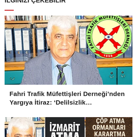
İLGINIZI ÇEKEBILIR
Fahri Trafik Müfettişleri Derneği’nden
Yargıya İtiraz: ‘Delilsizlik
Gerekçesiyle Ceza İptali
Hukuksuzdur’