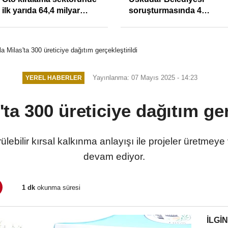
ilk yarıda 64,4 milyar
soruşturmasında 4
TL'lik araç yatırımı
tutuklama
a Milas'ta 300 üreticiye dağıtım gerçekleştirildi
Yayınlanma: 07 Mayıs 2025 - 14:23
YEREL HABERLER
ta 300 üreticiye dağıtım ger
lebilir kırsal kalkınma anlayışı ile projeler üretmeye
devam ediyor.
1 dk
okunma süresi
İLGIN