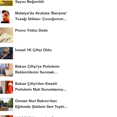
Sayısı Beğenildi
Malatya'da Avukata 'Barışma'
Tuzağı İddiası: Çocuğunun
Gözü...
Porno Yıldızı Dede
İsmail YK Çiftçi Oldu
Bakan Çiftçi'ye Polislerin
Beklentilerini Sunmak
İstiyor..!
Bakan Çiftçi'den Emekli
Polislerin Mali Durumlarına
İyileştirme İstedi...
Osman Nuri Bakırcı'dan
Eğitimde Şiddete Sert Tepki:
'Eğitim Ailede...