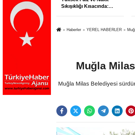
syonunu %31,75;
Sıkışıklığı Kısacında:
%50,49 olarak
Reel Sektörde
dı
Konkordato Fırtınası
Haberler
YEREL HABERLER
Muğl
Muğla Milas'
Muğla Milas Belediyesi sürdürü