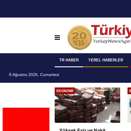
TR HABER
YEREL HABERLER
8 Ağustos 2026, Cumartesi
I
EKONOMI
 Temmuz
Yüksek Faiz ve Nakit