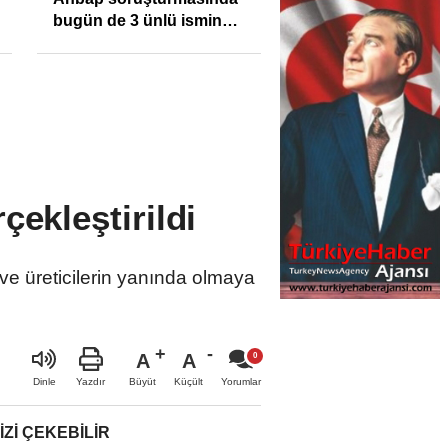
bugün de 3 ünlü ismin
bilgisine başvuruldu!
çekleştirildi
 ve üreticilerin yanında olmaya
A
A
Büyüt
Küçült
Dinle
Yazdır
Yorumlar
IZI ÇEKEBILIR