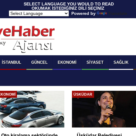
 SELECT LANGUAGE YOU WOULD TO READ 
OKUMAK İSTEDİĞİNİZ DİLİ SEÇİNİZ
  Powered by 
Translate
İSTANBUL
GÜNCEL
EKONOMI
SIYASET
SAĞLIK
EKONOMI
ÜSKÜDAR
Oto kiralama sektöründe
Üsküdar Belediyesi