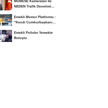
MOBESE Kameraları İle
NEDEN Trafik Denetimi
Yapılmaz ?
Emekli Memur Platformu :
"Kendi Cumhurbaşkanı
Adayımızı Belirleyeceğiz..!...
Emekli Polisler Yemekte
Buluştu