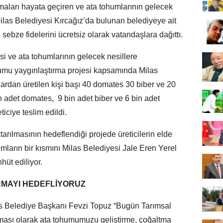
ışmaları hayata geçiren ve ata tohumlarının gelecek
las Belediyesi Kırcağız’da bulunan belediyeye ait
 sebze fidelerini ücretsiz olarak vatandaşlara dağıttı.
si ve ata tohumlarının gelecek nesillere
humu yaygınlaştırma projesi kapsamında Milas
lardan üretilen kişi başı 40 domates 30 biber ve 20
 adet domates, 9 bin adet biber ve 6 bin adet
iciye teslim edildi.
rılmasının hedeflendiği projede üreticilerin elde
humların bir kısmını Milas Belediyesi Jale Eren Yerel
hüt ediliyor.
RMAYI HEDEFLİYORUZ
as Belediye Başkanı Fevzi Topuz “Bugün Tarımsal
ması olarak ata tohumumuzu geliştirme, çoğaltma