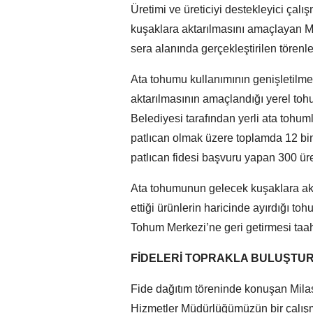
Üretimi ve üreticiyi destekleyici çal
kuşaklara aktarılmasını amaçlayan Mi
sera alanında gerçekleştirilen törenle
Ata tohumu kullanımının genişletilme
aktarılmasının amaçlandığı yerel to
Belediyesi tarafından yerli ata tohum
patlıcan olmak üzere toplamda 12 bin
patlıcan fidesi başvuru yapan 300 üret
Ata tohumunun gelecek kuşaklara akta
ettiği ürünlerin haricinde ayırdığı to
Tohum Merkezi’ne geri getirmesi taah
FİDELERİ TOPRAKLA BULUŞTU
Fide dağıtım töreninde konuşan Mil
Hizmetler Müdürlüğümüzün bir çalış