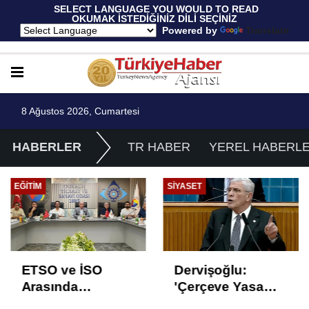
 SELECT LANGUAGE YOU WOULD TO READ 
OKUMAK İSTEDİĞİNİZ DİLİ SEÇİNİZ
  Powered by 
Translate
8 Ağustos 2026, Cumartesi
HABERLER
TR HABER
YEREL HABERL
SIYASET
GÜNCEL
Dervişoğlu:
Araçtan izmarit ve
'Çerçeve Yasa
çöp atanlara
Çözüm Değil,
uyarı: Trafiğin