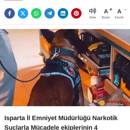
A
A
Büyüt
Küçült
Dinle
Isparta İl Emniyet Müdürlüğü Narkotik
Suçlarla Mücadele ekiplerinin 4