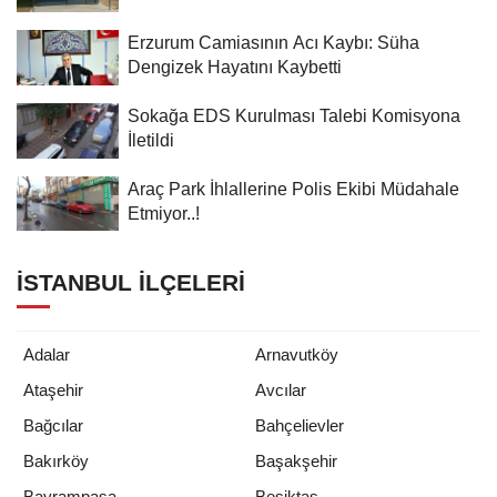
Erzurum Camiasının Acı Kaybı: Süha
Dengizek Hayatını Kaybetti
Sokağa EDS Kurulması Talebi Komisyona
İletildi
Araç Park İhlallerine Polis Ekibi Müdahale
Etmiyor..!
İSTANBUL İLÇELERI
Adalar
Arnavutköy
Ataşehir
Avcılar
Bağcılar
Bahçelievler
Bakırköy
Başakşehir
Bayrampaşa
Beşiktaş