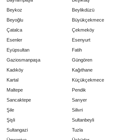
Beykoz
Beylikdüzü
Beyoğlu
Büyükçekmece
Çatalca
Çekmeköy
Esenler
Esenyurt
Eyüpsultan
Fatih
Gaziosmanpaşa
Güngören
Kadıköy
Kağıthane
Kartal
Küçükçekmece
Maltepe
Pendik
Sancaktepe
Sarıyer
Şile
Silivri
Şişli
Sultanbeyli
Sultangazi
Tuzla
Ümraniye
Üsküdar