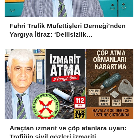
Fahri Trafik Müfettişleri Derneği’nden
Yargıya İtiraz: ‘Delilsizlik
Gerekçesiyle Ceza İptali
Hukuksuzdur’
Araçtan izmarit ve çöp atanlara uyarı:
Trafiğin sivil gözleri izmariti