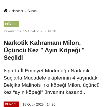
İkinci Cumhuriyet
sivil gözleri
ve İhanet
izmariti
Haberler
Güncel
Belgesidir!'
affetmeyecek
GÜNCEL
Yayınlanma: 15 Ocak 2025 - 14:20
Narkotik Kahramanı Milon,
Üçüncü Kez " Ayın Köpeği "
Seçildi
Isparta İl Emniyet Müdürlüğü Narkotik
Suçlarla Mücadele ekiplerinin 4 yaşındaki
Belçika Malinois ırkı köpeği Milon, üçüncü
kez “ayın köpeği” ünvanını kazandı.
15 Ocak 2025 - 14:20
GÜNCEL