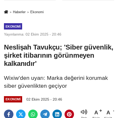
sivil gözleri
%50,49 olarak
izmariti
açıkladı
Haberler
Ekonomi
affetmeyecek
EKONOMI
Yayınlanma: 02 Ekim 2025 - 20:46
Neslişah Tavukçu; 'Siber güvenlik,
şirket itibarının görünmeyen
kalkanıdır'
Wixiw’den uyarı: Marka değerini korumak
siber güvenlikten geçiyor
02 Ekim 2025 - 20:46
EKONOMI
A
A
Büyüt
Küçült
Dinle