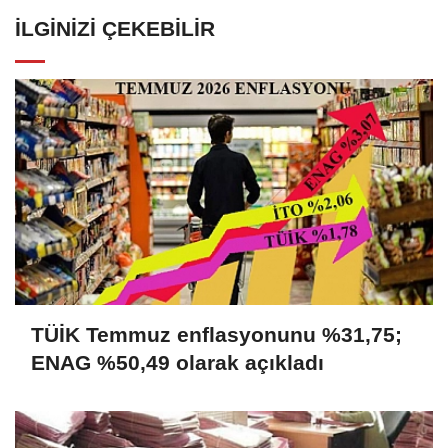
İLGINIZI ÇEKEBILIR
TÜİK Temmuz enflasyonunu %31,75;
ENAG %50,49 olarak açıkladı