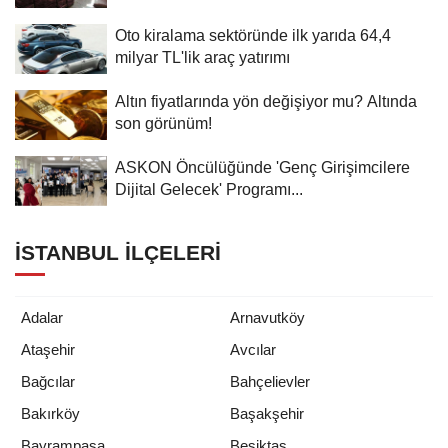
Oto kiralama sektöründe ilk yarıda 64,4
milyar TL'lik araç yatırımı
Altın fiyatlarında yön değişiyor mu? Altında
son görünüm!
ASKON Öncülüğünde 'Genç Girişimcilere
Dijital Gelecek' Programı...
İSTANBUL İLÇELERI
Adalar
Arnavutköy
Ataşehir
Avcılar
Bağcılar
Bahçelievler
Bakırköy
Başakşehir
Bayrampaşa
Beşiktaş