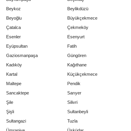
Beykoz
Beylikdüzü
Beyoğlu
Büyükçekmece
Çatalca
Çekmeköy
Esenler
Esenyurt
Eyüpsultan
Fatih
Gaziosmanpaşa
Güngören
Kadıköy
Kağıthane
Kartal
Küçükçekmece
Maltepe
Pendik
Sancaktepe
Sarıyer
Şile
Silivri
Şişli
Sultanbeyli
Sultangazi
Tuzla
Ümraniye
Üsküdar