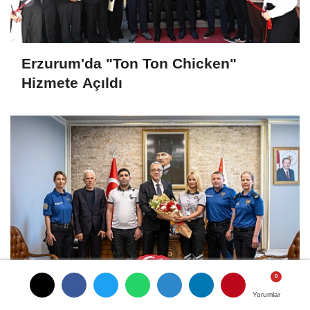
Erzurum'da "Ton Ton Chicken"
Hizmete Açıldı
Özel Güvenlik Görevlilerini Ağırladı
Yorumlar
Yorumlar