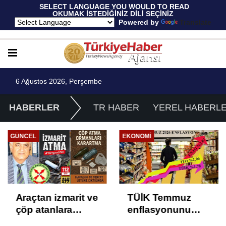
 SELECT LANGUAGE YOU WOULD TO READ 
OKUMAK İSTEDİĞİNİZ DİLİ SEÇİNİZ
  Powered by 
Translate
6 Ağustos 2026, Perşembe
HABERLER
TR HABER
YEREL HABERL
GÜNCEL
EKONOMI
Araçtan izmarit ve
TÜİK Temmuz
çöp atanlara
enflasyonunu
uyarı: Trafiğin
%31,75; ENAG