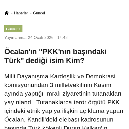
Mesleki Eğitim
İkinci Cumhuriyet
Protokolü
ve İhanet
Haberler
Güncel
Belgesidir!'
GÜNCEL
Yayınlanma: 24 Ocak 2026 - 14:48
Öcalan'ın "PKK'nın başındaki
Türk" dediği isim Kim?
Milli Dayanışma Kardeşlik ve Demokrasi
komisyonundan 3 milletvekilinin Kasım
ayında yaptığı İmralı ziyaretinin tutanakları
yayınlandı. Tutanaklarca terör örgütü PKK
içindeki etnik yapıya ilişkin açıklama yapan
Öcalan, Kandil'deki elebaşı kadrosunun
başında Türk kökenli Duran Kalkan'ın