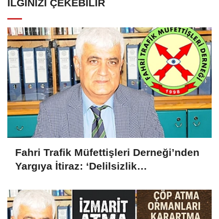
İLGINIZI ÇEKEBILIR
Fahri Trafik Müfettişleri Derneği’nden
Yargıya İtiraz: ‘Delilsizlik
Gerekçesiyle Ceza İptali
Hukuksuzdur’