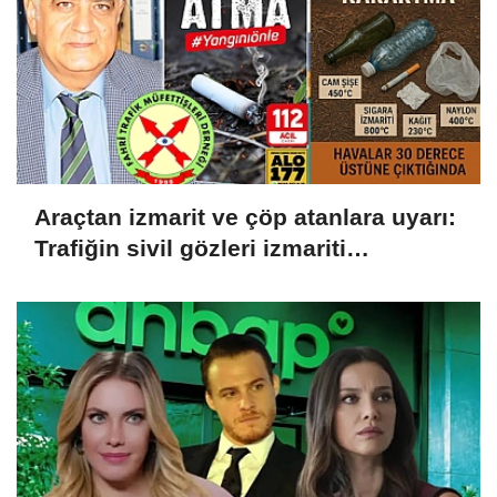
Araçtan izmarit ve çöp atanlara uyarı:
Trafiğin sivil gözleri izmariti
affetmeyecek