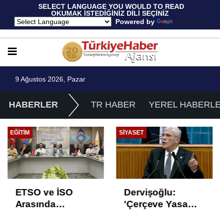
 SELECT LANGUAGE YOU WOULD TO READ 
OKUMAK İSTEDİĞİNİZ DİLİ SEÇİNİZ
  Powered by 
Translate
9 Ağustos 2026, Pazar
HABERLER
TR HABER
YEREL HABERL
EĞITIM
SIYASET
ETSO ve İSO
Dervişoğlu:
Arasında
'Çerçeve Yasa
İstihdam Odaklı
Çözüm Değil,