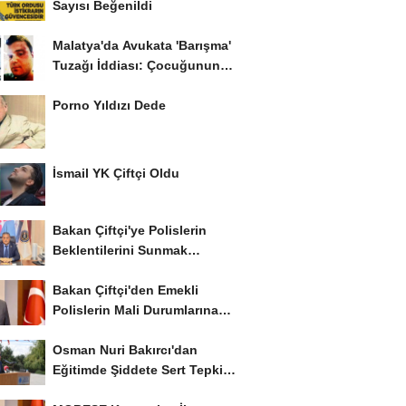
Sayısı Beğenildi
Malatya'da Avukata 'Barışma'
Tuzağı İddiası: Çocuğunun
Gözü...
Porno Yıldızı Dede
İsmail YK Çiftçi Oldu
Bakan Çiftçi'ye Polislerin
Beklentilerini Sunmak
İstiyor..!
Bakan Çiftçi'den Emekli
Polislerin Mali Durumlarına
İyileştirme İstedi...
Osman Nuri Bakırcı'dan
Eğitimde Şiddete Sert Tepki:
'Eğitim Ailede...