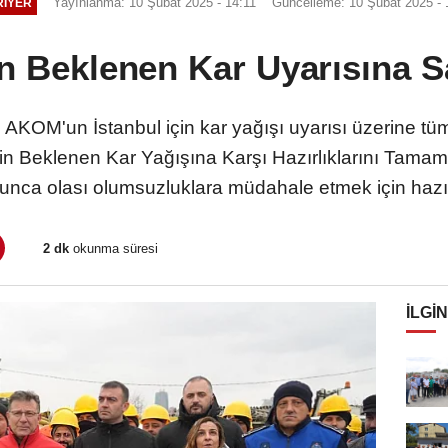
Yayınlanma: 10 Şubat 2025 - 14:11
Güncelleme: 10 Şubat 2025 - 
RIYER
in Beklenen Kar Uyarısına S
, AKOM'un İstanbul için kar yağışı uyarısı üzerine tüm 
İçin Beklenen Kar Yağışına Karşı Hazırlıklarını Tamam
nca olası olumsuzluklara müdahale etmek için hazır
2 dk
okunma süresi
İLGIN