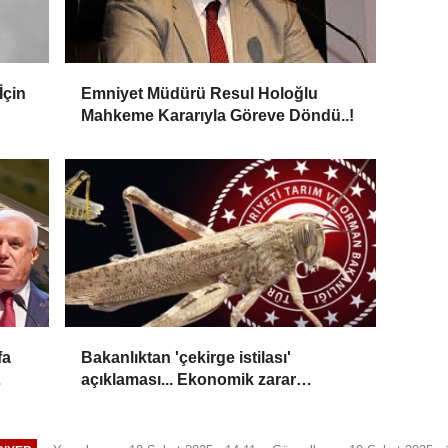
İçin
Emniyet Müdürü Resul Holoğlu
Mahkeme Kararıyla Göreve Döndü..!
fa
Bakanlıktan 'çekirge istilası'
açıklaması... Ekonomik zarar
oluşturan popülasyon yok