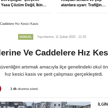
Yasa Çözüm Değil, İkinci
atanlara uyarı: Trafiğin
Cumhuriyet ve İhanet
sivil gözleri izmariti
Belgesidir!'
affetmeyecek
 Caddelere Hız Kesici Kasis
Yayınlanma: 11 Şubat 2025 - 12:20
GÜNCEL
erine Ve Caddelere Hız Kes
üvenliğini artırmak amacıyla ilçe genelindeki okul ö
hız kesici kasis ve şerit çalışması gerçekleştirdi.
1 dk
okunma süresi
İLGIN