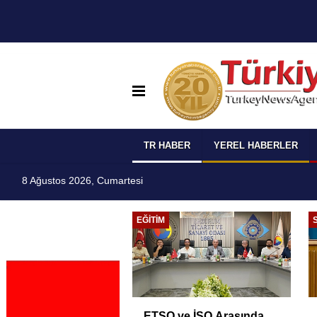
TR HABER
YEREL HABERLER
8 Ağustos 2026, Cumartesi
EĞITIM
ETSO ve İSO Arasında