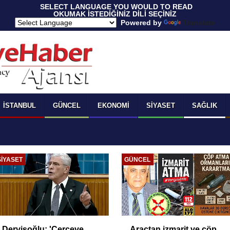
 SELECT LANGUAGE YOU WOULD TO READ 
OKUMAK İSTEDİĞİNİZ DİLİ SEÇİNİZ
  Powered by 
Translate
İSTANBUL
GÜNCEL
EKONOMI
SIYASET
SAĞLIK
SIYASET
GÜNCEL
Dervişoğlu: 'Çerçeve
Araçtan izmarit ve çöp