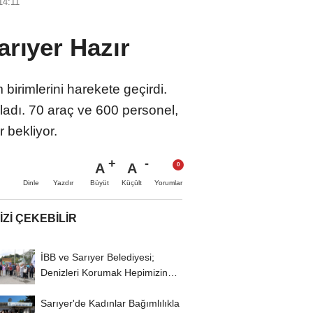
14:11
arıyer Hazır
birimlerini harekete geçirdi.
ladı. 70 araç ve 600 personel,
 bekliyor.
A
A
Büyüt
Küçült
Dinle
Yazdır
Yorumlar
IZI ÇEKEBILIR
İBB ve Sarıyer Belediyesi;
Denizleri Korumak Hepimizin
Görevi
Sarıyer'de Kadınlar Bağımlılıkla