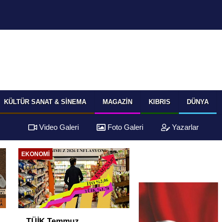
KÜLTÜR SANAT & SINEMA
MAGAZIN
KIBRIS
DÜNYA
Video Galeri
Foto Galeri
Yazarlar
EKONOMI
EKONOMI
TÜİK Temmuz
Yüksek Faiz ve Nak