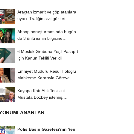
Araçtan izmarit ve çöp atanlara
uyarı: Trafiğin sivil gözleri
izmariti...
Ahbap soruşturmasında bugün
de 3 ünlü ismin bilgisine
başvuruldu!
6 Meslek Grubuna Yeşil Pasaprt
İçin Kanun Teklifi Verildi
Emniyet Müdürü Resul Holoğlu
Mahkeme Kararıyla Göreve
Döndü..!
Kayapa Katı Atık Tesisi’ni
Mustafa Bozbey istemiş,
CHP’liler karşı...
 YORUMLANANLAR
Polis Basın Gazetesi'nin Yeni