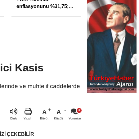
enflasyonunu %31,75;
Sıkışıklığı Kısacınd
ENAG %50,49 olarak
Reel Sektörde
açıkladı
Konkordato Fırtına
ici Kasis
nlerinde ve muhtelif caddelerde
A
A
Büyüt
Küçült
Dinle
Yazdır
Yorumlar
IZI ÇEKEBILIR