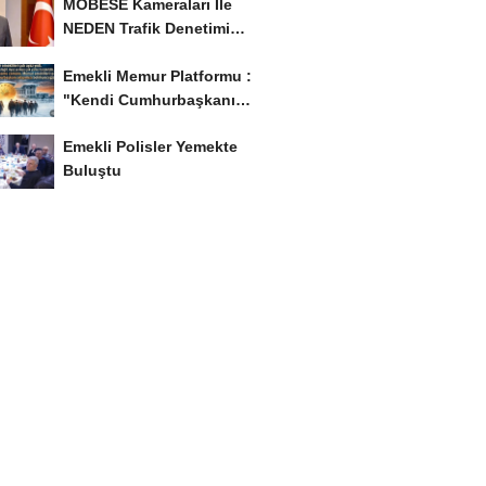
MOBESE Kameraları İle
NEDEN Trafik Denetimi
Yapılmaz ?
Emekli Memur Platformu :
"Kendi Cumhurbaşkanı
Adayımızı Belirleyeceğiz..!...
Emekli Polisler Yemekte
Buluştu