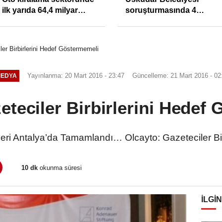
Yasa Çözüm Değil, İkinci
atanlara uyarı: Trafiğin
Cumhuriyet ve İhanet
sivil gözleri izmariti
Belgesidir!'
affetmeyecek
ler Birbirlerini Hedef Göstermemeli
Yayınlanma: 20 Mart 2016 - 23:47
Güncelleme: 21 Mart 2016 - 02
EDYA
eteciler Birbirlerini Hedef
eri Antalya’da Tamamlandı… Olcayto: Gazeteciler Bir
10 dk
okunma süresi
İLGIN