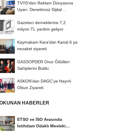
TVYD’den Reklam Dünyasına
Uyarı: Denetimsiz Dijital
Mecralar Şiddeti...
Gazeteci derneklerine 7,2
milyon TL yardım geliyor
Kaymakam Kara'dan Kanal 6 ya
nezaket ziyareti
GASSOPDER Onur Ödülleri
Sahiplerini Buldu
ASKON’dan DAGC’ye Hayırlı
Olsun Ziyareti
 OKUNAN HABERLER
ETSO ve İSO Arasında
İstihdam Odaklı Mesleki
Eğitim Protokolü