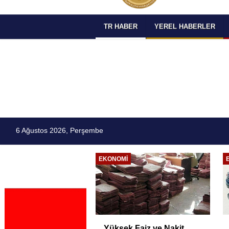
TR HABER
YEREL HABERLER
6 Ağustos 2026, Perşembe
EĞITIM
ETSO ve İSO Arasında