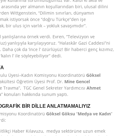
imiyle kullanma sorumluluğumuz var. Kaldı ki akla ve
 arasında yer almanın koşullarından biri, ulusal dilini
den Wittgenstein, “Dilimin sınırları, dünyamın
olmak istiyorsak önce “doğru Türkçe”den işe
, bir ulus için varlık – yokluk savaşımıdır”.
yanlışlarına örnek verdi. Evren, “Televizyon ve
uz) yanlışıyla karşılaşıyoruz. “Halaskâr Gazi Caddesi”ni
 Daha çok da ‘ince l’ özürlüyüz! Bir haberci genç kızımız,
alın l’ ile söyleyebiliyor” dedi.
YA
rulu Üyesi–Kadın Komisyonu Koordinatörü
Göksel
akültesi Öğretim Üyesi Prof. Dr.
Mine Gencel
 ve Travma”, TGC Genel Sekreter Yardımcısı
Ahmet
ya” konuları hakkında sunum yaptı.
GRAFİK BİR DİLLE ANLATMAMALIYIZ
omisyonu Koordinatörü
Göksel Göksu
“
Medya ve Kadın
”
rdi:
şitlikçi Haber Kılavuzu, medya sektörüne uzun emek