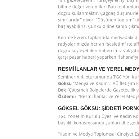
“Biz gazetecilerin, Türkçeyi en iyi biç
bilime değer veren ileri Batı toplumları
doğru kullanmaktır. Çağdaş düşünürler
sınırlarıdır” diyor. “Düşünen toplum” 
başlayabiliriz. Çünkü diline sahip çıkmak
Kerime Evren, toplantıda medyadaki dil 
radyolarımızda her an “sesletim” (telaff
doğru söyleyebilen habercimiz yok gibi.
çarşı pazar haberi yaparken “lahana”yı ‘k
RESMİ İLANLAR VE YEREL MED
Seminerin 4. oturumunda TGC Yön Ku
Göksu
“Medya ve Kadın”, AÜ İletişim F
Bek
“Çatışmalı Bölgelerde Gazetecilik
Özdemir
, “Resmi İlanlar ve Yerel Med
GÖKSEL GÖKSU: ŞİDDETİ PORNO
TGC Yönetim Kurulu Üyesi ve Kadın K
başlıklı konuşmasında şunları dile geti
“Kadın ve Medya Toplumsal Cinsiyet E