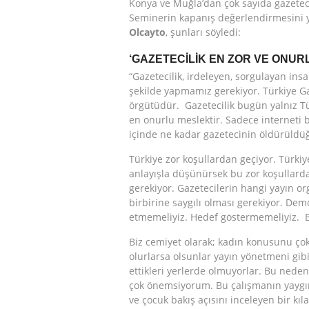
Konya ve Muğla’dan çok sayıda gazeteci k
Seminerin kapanış değerlendirmesini 
Olcayto
, şunları söyledi:
‘GAZETECİLİK EN ZOR VE ONUR
“Gazetecilik, irdeleyen, sorgulayan ins
şekilde yapmamız gerekiyor. Türkiye Ga
örgütüdür. Gazetecilik bugün yalnız T
en onurlu meslektir. Sadece interneti bi
içinde ne kadar gazetecinin öldürüldü
Türkiye zor koşullardan geçiyor. Türkiy
anlayışla düşünürsek bu zor koşullard
gerekiyor. Gazetecilerin hangi yayın or
birbirine saygılı olması gerekiyor. Dem
etmemeliyiz. Hedef göstermemeliyiz. B
Biz cemiyet olarak; kadın konusunu ço
olurlarsa olsunlar yayın yönetmeni gibi
ettikleri yerlerde olmuyorlar. Bu ned
çok önemsiyorum. Bu çalışmanın yaygın
ve çocuk bakış açısını inceleyen bir kı