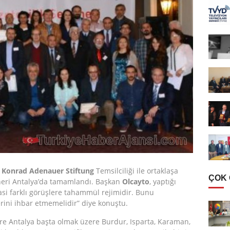
)
Konrad Adenauer Stiftung
Temsilciliği ile ortaklaşa
ÇOK
ineri Antalya’da tamamlandı. Başkan
Olcayto
, yaptığı
i farklı görüşlere tahammül rejimidir. Bunu
erini ihbar etmemelidir” diye konuştu.
re Antalya başta olmak üzere Burdur, Isparta, Karaman,