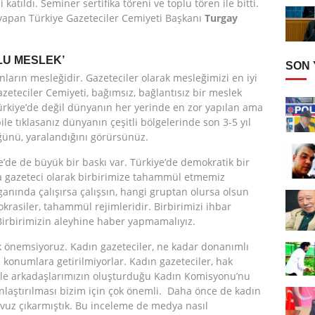
atıldı. Seminer sertifika töreni ve toplu tören ile bitti.
yapan Türkiye Gazeteciler Cemiyeti Başkanı
Turgay
LU MESLEK’
SON
anların mesleğidir. Gazeteciler olarak mesleğimizi en iyi
zeteciler Cemiyeti, bağımsız, bağlantısız bir meslek
ürkiye’de değil dünyanın her yerinde en zor yapılan ama
le tıklasanız dünyanın çeşitli bölgelerinde son 3-5 yıl
ğünü, yaralandığını görürsünüz.
e’de de büyük bir baskı var. Türkiye’de demokratik bir
a gazeteci olarak birbirimize tahammül etmemiz
ganında çalışırsa çalışsın, hangi gruptan olursa olsun
okrasiler, tahammül rejimleridir. Birbirimizi ihbar
irbirimizin aleyhine haber yapmamalıyız.
k önemsiyoruz. Kadın gazeteciler, ne kadar donanımlı
 konumlara getirilmiyorlar. Kadın gazeteciler, hak
enle arkadaşlarımızın oluşturduğu Kadın Komisyonu’nu
laştırılması bizim için çok önemli. Daha önce de kadın
lavuz çıkarmıştık. Bu inceleme de medya nasıl