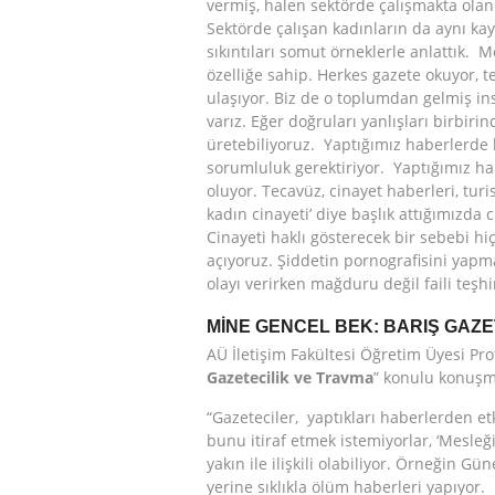
vermiş, halen sektörde çalışmakta olan 
Sektörde çalışan kadınların da aynı kay
sıkıntıları somut örneklerle anlattık.
özelliğe sahip. Herkes gazete okuyor, te
ulaşıyor. Biz de o toplumdan gelmiş ins
varız. Eğer doğruları yanlışları birbir
üretebiliyoruz. Yaptığımız haberlerde h
sorumluluk gerektiriyor. Yaptığımız ha
oluyor. Tecavüz, cinayet haberleri, tur
kadın cinayeti’ diye başlık attığımızda
Cinayeti haklı gösterecek bir sebebi h
açıyoruz. Şiddetin pornografisini yapma
olayı verirken mağduru değil faili teşh
MİNE GENCEL BEK: BARIŞ GAZE
AÜ İletişim Fakültesi Öğretim Üyesi Pro
Gazetecilik ve Travma
” konulu konuşm
“Gazeteciler, yaptıkları haberlerden et
bunu itiraf etmek istemiyorlar, ‘Mesleğ
yakın ile ilişkili olabiliyor. Örneğin Gü
yerine sıklıkla ölüm haberleri yapıyo