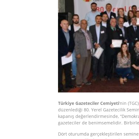
Türkiye Gazeteciler Cemiyeti
’nin (TGC
düzenlediği 80. Yerel Gazetecilik Sem
kapanış değerlendirmesinde, “Demokras
gazeteciler de benimsemelidir. Birbirl
Dört oturumda gerçekleştirilen semine