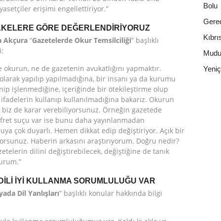
Bolu
asetçiler erişimi engellettiriyor.”
Gere
İLKELERE GÖRE DEĞERLENDİRİYORUZ
Kıbrı
 Akçura
“
Gazetelerde Okur Temsilciliği
” başlıklı
i:
Mudu
okurun, ne de gazetenin avukatlığını yapmaktır.
Yeni
olarak yapılıp yapılmadığına, bir insanı ya da kurumu
ip işlenmediğine, içeriğinde bir ötekileştirme olup
bi ifadelerin kullanıp kullanılmadığına bakarız. Okurun
a biz de karar verebiliyorsunuz. Örneğin gazetede
efret suçu var ise bunu daha yayınlanmadan
nuya çok duyarlı. Hemen dikkat edip değiştiriyor. Açık bir
ıyorsunuz. Haberin arkasını araştırıyorum. Doğru nedir?
elerin dilini değiştirebilecek, değiştiğine de tanık
kurum.”
DİLİ İYİ KULLANMA SORUMLULUĞU VAR
ada Dil Yanlışları
” başlıklı konular hakkında bilgi