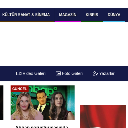
KÜLTÜR SANAT & SINEMA
MAGAZIN
KIBRIS
DÜNYA
Video Galeri
Foto Galeri
Yazarlar
EKONOMI
EKONOMI
TÜİK Temmuz
Yüksek Faiz ve Nak