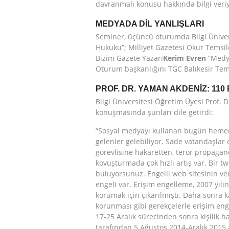
davranmalı konusu hakkında bilgi veriy
MEDYADA DİL YANLIŞLARI
Seminer, üçüncü oturumda Bilgi Üniver
Hukuku”; Milliyet Gazetesi Okur Temsil
Bizim Gazete Yazarı
Kerim Evren
“Medya
Oturum başkanlığını TGC Balıkesir Tem
PROF. DR. YAMAN AKDENİZ: 110 
Bilgi Üniversitesi Öğretim Üyesi Prof. D
konuşmasında şunları dile getirdi:
“Sosyal medyayı kullanan bugün hemen
gelenler gelebiliyor. Sade vatandaşla
görevlisine hakaretten, terör propagand
kovuşturmada çok hızlı artış var. Bir t
buluyorsunuz. Engelli web sitesinin ver
engeli var. Erişim engelleme, 2007 yılı
korumak için çıkarılmıştı. Daha sonra k
korunması gibi gerekçelerle erişim en
17-25 Aralık sürecinden sonra kişilik hak
tarafından 5 Ağustos 2014-Aralık 2015 