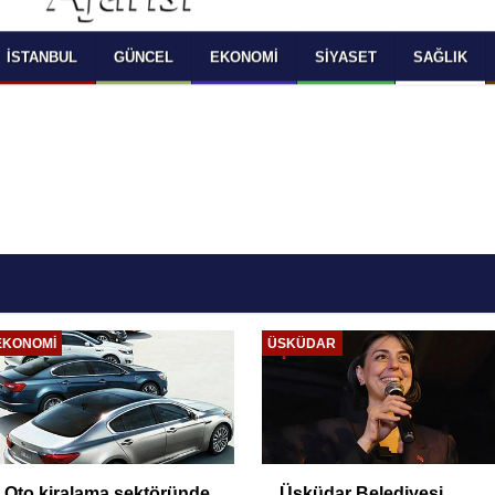
 SELECT LANGUAGE YOU WOULD TO READ 
OKUMAK İSTEDİĞİNİZ DİLİ SEÇİNİZ
  Powered by 
Translate
İSTANBUL
GÜNCEL
EKONOMI
SIYASET
SAĞLIK
SIYASET
GÜNCEL
Dervişoğlu: 'Çerçeve
Araçtan izmarit ve çöp