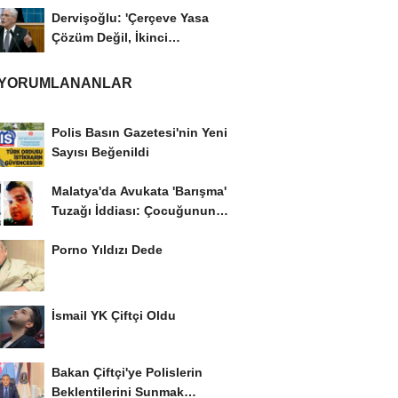
Dervişoğlu: 'Çerçeve Yasa
Çözüm Değil, İkinci
Cumhuriyet ve İhanet...
 YORUMLANANLAR
Polis Basın Gazetesi'nin Yeni
Sayısı Beğenildi
Malatya'da Avukata 'Barışma'
Tuzağı İddiası: Çocuğunun
Gözü...
Porno Yıldızı Dede
İsmail YK Çiftçi Oldu
Bakan Çiftçi'ye Polislerin
Beklentilerini Sunmak