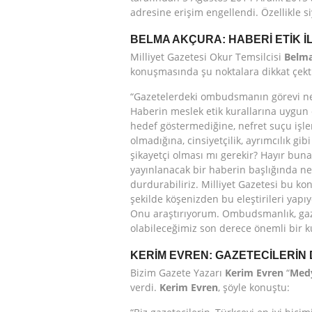
adresine erişim engellendi. Özellikle siy
BELMA AKÇURA: HABERİ ETİK 
Milliyet Gazetesi Okur Temsilcisi
Belma
konuşmasında şu noktalara dikkat çekt
“Gazetelerdeki ombudsmanın görevi ne 
Haberin meslek etik kurallarına uygun 
hedef göstermediğine, nefret suçu işlen
olmadığına, cinsiyetçilik, ayrımcılık gi
şikayetçi olması mı gerekir? Hayır bun
yayınlanacak bir haberin başlığında n
durdurabiliriz. Milliyet Gazetesi bu ko
şekilde köşenizden bu eleştirileri yap
Onu araştırıyorum. Ombudsmanlık, gazet
olabileceğimiz son derece önemli bir 
KERİM EVREN: GAZETECİLERİN 
Bizim Gazete Yazarı
Kerim Evren
“
Medy
verdi.
Kerim Evren
, şöyle konuştu: