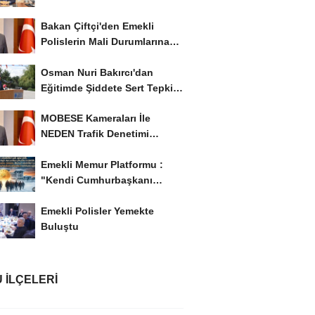
İstiyor..!
Bakan Çiftçi'den Emekli
Polislerin Mali Durumlarına
İyileştirme İstedi...
Osman Nuri Bakırcı'dan
Eğitimde Şiddete Sert Tepki:
'Eğitim Ailede...
MOBESE Kameraları İle
NEDEN Trafik Denetimi
Yapılmaz ?
Emekli Memur Platformu :
"Kendi Cumhurbaşkanı
Adayımızı Belirleyeceğiz..!...
Emekli Polisler Yemekte
Buluştu
 İLÇELERI