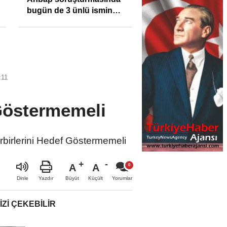
enflasyonunu %31,75;
Sıkışıklığı Kısacınd
ENAG %50,49 olarak
Reel Sektörde
açıkladı
Konkordato Fırtına
:11
 Göstermemeli
birlerini Hedef Göstermemeli
A
A
Büyüt
Küçült
Dinle
Yazdır
Yorumlar
IZI ÇEKEBILIR