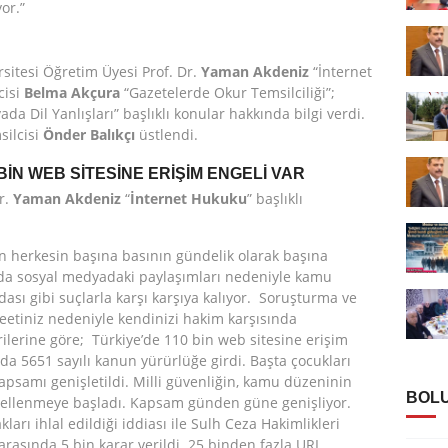
or.”
sitesi Öğretim Üyesi Prof. Dr.
Yaman Akdeniz
“İnternet
cisi
Belma Akçura
“Gazetelerde Okur Temsilciliği”;
da Dil Yanlışları” başlıklı konular hakkında bilgi verdi.
silcisi
Önder Balıkçı
üstlendi.
BİN WEB SİTESİNE ERİŞİM ENGELİ VAR
r.
Yaman Akdeniz
“
İnternet Hukuku
” başlıklı
 herkesin başına basının gündelik olarak başına
r da sosyal medyadaki paylaşımları nedeniyle kamu
ası gibi suçlarla karşı karşıya kalıyor. Soruşturma ve
weetiniz nedeniyle kendinizi hakim karşısında
ilerine göre; Türkiye’de 110 bin web sitesine erişim
nda 5651 sayılı kanun yürürlüğe girdi. Başta çocukları
apsamı genişletildi. Milli güvenliğin, kamu düzeninin
BOLU
gellenmeye başladı. Kapsam günden güne genişliyor.
ları ihlal edildiği iddiası ile Sulh Ceza Hakimlikleri
arasında 5 bin karar verildi. 25 binden fazla URL