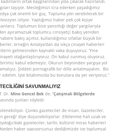
kadınların ortak kaygılarından yola çıkarak hazırlandı.
gıları taşıyor. Mesleğimizi icra ederken yaşadığımız
 Medya çok önemli bir güç. Topluma yön verebilecek bir
levizyon izliyor. Yaptığımız haber pek çok kişiye
anlarız. Toplumun bize yansıttığı değer yargılarıyla
inden ayıramazsak toplumcu cinsiyetçi bakış yeniden
abere bakış açımız, kullandığımız sıfatlar büyük bir
berler, örneğin Antalya’dan da sıkça cinayet haberleri
istlerin gelmesinden kaynaklı vaka duyuyoruz. ‘Yine
 cinayeti olağanlaştırıyoruz. Ön kabul sunmuş oluyoruz.
içbirimiz kabul edemeyiz. Okurun beyninden yargıya yol
malıyız. Şiddeti pornografik bir dille anlatmayalım. Biz
ir edelim. İşte kitabımızda bu konulara da yer veriyoruz.”
TECİLİĞİNİ SAVUNMALIYIZ
f. Dr.
Mine Gencel Bek
de, “
Çatışmalı Bölgelerde
asında şunları söyledi:
kilenebiliyor. Çünkü gazeteciler de insan. Gazeteciler,
in gereği’ diye düşünebiliyorlar. Etkilenme hali uzak ve
neydoğu’daki gazeteciler, tarihi, kültürel miras haberleri
r. Neden haber yapıyorsunuz dediğimizde ise toplumsal