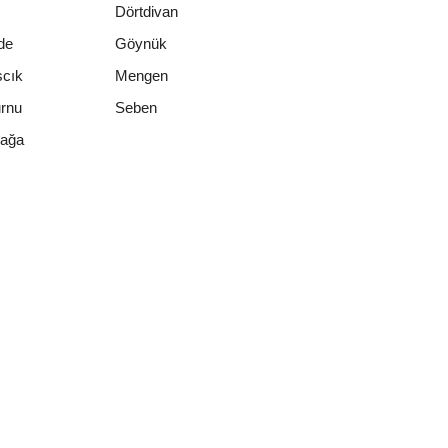
Dörtdivan
de
Göynük
scık
Mengen
rnu
Seben
çağa