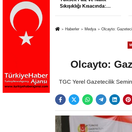
İstihdam Odaklı Mesleki
Eğitim Protokolü
Haberler
Medya
Olcayto: Gazeteci
M
Olcayto: Gaz
TGC Yerel Gazetecilik Semin