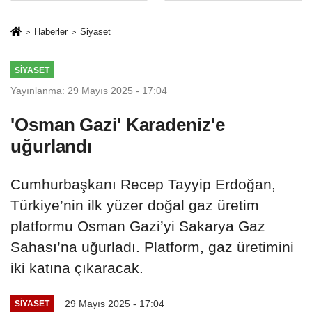
sivil gözleri
%50,49 olarak
izmariti
açıkladı
Haberler
Siyaset
affetmeyecek
SIYASET
Yayınlanma: 29 Mayıs 2025 - 17:04
'Osman Gazi' Karadeniz'e
uğurlandı
Cumhurbaşkanı Recep Tayyip Erdoğan,
Türkiye’nin ilk yüzer doğal gaz üretim
platformu Osman Gazi’yi Sakarya Gaz
Sahası’na uğurladı. Platform, gaz üretimini
iki katına çıkaracak.
29 Mayıs 2025 - 17:04
SIYASET