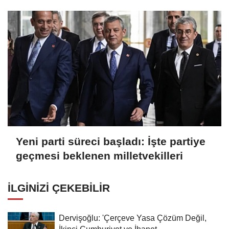
Yeni parti süreci başladı: İşte partiye
geçmesi beklenen milletvekilleri
İLGINIZI ÇEKEBILIR
Dervişoğlu: 'Çerçeve Yasa Çözüm Değil,
İkinci Cumhuriyet ve İhanet...