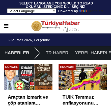
 SELECT LANGUAGE YOU WOULD TO READ 
OKUMAK İSTEDİĞİNİZ DİLİ SEÇİNİZ
  Powered by 
Translate
6 Ağustos 2026, Perşembe
HABERLER
TR HABER
YEREL HABERL
GÜNCEL
EKONOMI
Araçtan izmarit ve
TÜİK Temmuz
çöp atanlara
enflasyonunu
uyarı: Trafiğin
%31,75; ENAG