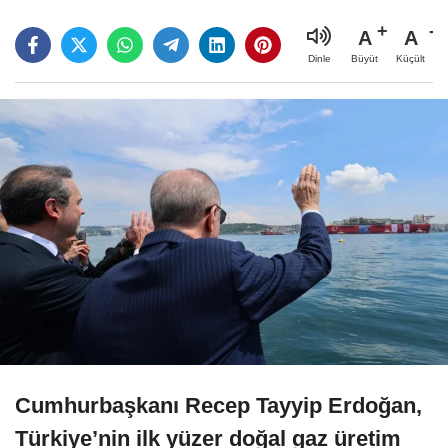
A
A
Büyüt
Küçült
Dinle
Cumhurbaşkanı Recep Tayyip Erdoğan,
Türkiye’nin ilk yüzer doğal gaz üretim