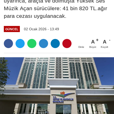
uyarınca, araçta ve dolmuşta Yüksek Ses
Müzik Açan sürücülere: 41 bin 820 TL.ağır
para cezası uygulanacak.
02 Ocak 2026 - 13:49
GÜNCEL
A
A
Büyüt
Küçült
Dinle