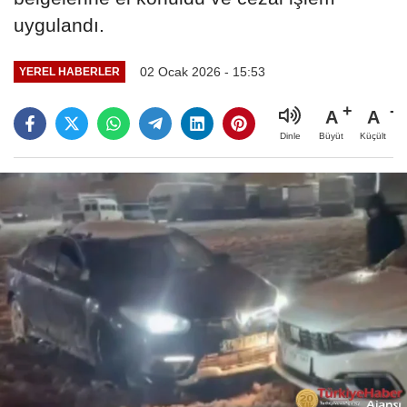
uygulandı.
02 Ocak 2026 - 15:53
YEREL HABERLER
A
A
Büyüt
Küçült
Dinle