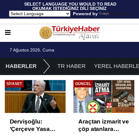
 SELECT LANGUAGE YOU WOULD TO READ 
OKUMAK İSTEDİĞİNİZ DİLİ SEÇİNİZ
  Powered by 
Translate
7 Ağustos 2026, Cuma
HABERLER
TR HABER
YEREL HABERL
SIYASET
GÜNCEL
Dervişoğlu:
Araçtan izmarit ve
'Çerçeve Yasa
çöp atanlara
Çözüm Değil,
uyarı: Trafiğin