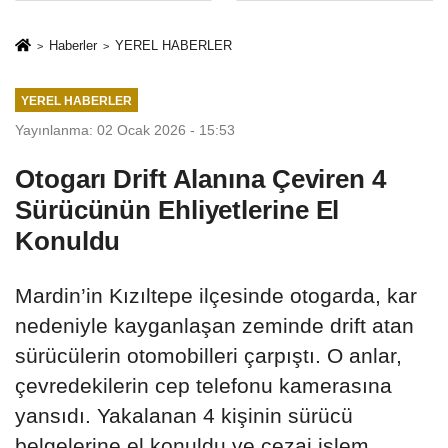
İkinci Cumhuriyet
sivil gözleri
ve İhanet
izmariti
Haberler
YEREL HABERLER
Belgesidir!'
affetmeyecek
YEREL HABERLER
Yayınlanma: 02 Ocak 2026 - 15:53
Otogarı Drift Alanına Çeviren 4
Sürücünün Ehliyetlerine El
Konuldu
Mardin’in Kızıltepe ilçesinde otogarda, kar
nedeniyle kayganlaşan zeminde drift atan
sürücülerin otomobilleri çarpıştı. O anlar,
çevredekilerin cep telefonu kamerasına
yansıdı. Yakalanan 4 kişinin sürücü
belgelerine el konuldu ve cezai işlem