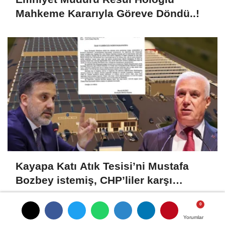
Mahkeme Kararıyla Göreve Döndü..!
Kayapa Katı Atık Tesisi’ni Mustafa
Bozbey istemiş, CHP’liler karşı
çıkıyor!
Yorumlar
Yorumlar