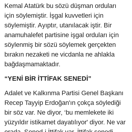
Kemal Atatürk bu sözü düşman orduları
için söylemiştir. İşgal kuvvetleri için
söylemiştir. Ayıptır, utanılacak iştir. Bir
anamuhalefet partisine işgal orduları için
söylenmiş bir sözü söylemek gerçekten
bırakın nezaketi ne vicdanla ne ahlakla
bağdaşmamaktadır.
“YENİ BİR İTTİFAK SENEDİ”
Adalet ve Kalkınma Partisi Genel Başkanı
Recep Tayyip Erdoğan'ın çokça söylediği
bir söz var. Ne diyor, ‘bu memlekete iki
yüzyıldır istikamet dayatılıyor' diyor. Ne var
orada, Sened-i İttifak var. İttifak senedi.