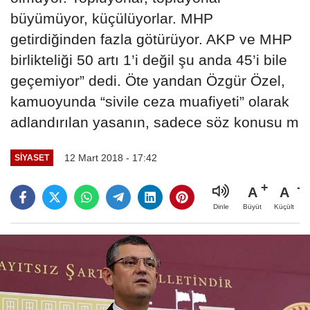
büyümüyor, küçülüyorlar. MHP
getirdiğinden fazla götürüyor. AKP ve MHP
birlikteliği 50 artı 1’i değil şu anda 45’i bile
geçemiyor” dedi. Öte yandan Özgür Özel,
kamuoyunda “sivile ceza muafiyeti” olarak
adlandırılan yasanın, sadece söz konusu m
12 Mart 2018 - 17:42
SIYASET
A
A
Büyüt
Küçült
Dinle