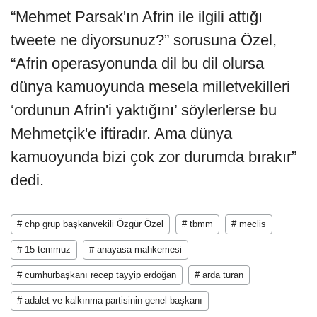
“Mehmet Parsak'ın Afrin ile ilgili attığı
tweete ne diyorsunuz?” sorusuna Özel,
“Afrin operasyonunda dil bu dil olursa
dünya kamuoyunda mesela milletvekilleri
‘ordunun Afrin'i yaktığını’ söylerlerse bu
Mehmetçik'e iftiradır. Ama dünya
kamuoyunda bizi çok zor durumda bırakır”
dedi.
# chp grup başkanvekili Özgür Özel
# tbmm
# meclis
# 15 temmuz
# anayasa mahkemesi
# cumhurbaşkanı recep tayyip erdoğan
# arda turan
# adalet ve kalkınma partisinin genel başkanı