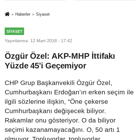
Mesleki Eğitim
İkinci Cumhuriyet
Protokolü
ve İhanet
Haberler
Siyaset
Belgesidir!'
SIYASET
Yayınlanma: 12 Mart 2018 - 17:42
Özgür Özel: AKP-MHP İttifakı
Yüzde 45'i Geçemiyor
CHP Grup Başkanvekili Özgür Özel,
Cumhurbaşkanı Erdoğan’ın erken seçim ile
ilgili sözlerine ilişkin, “Öne çekerse
Cumhurbaşkanı değişecek biliyor.
Rakamlar onu gösteriyor. O da biliyor
seçimi kazanamayacağını. O, 50 artı 1
olmuyor. Topluyorlar, topluyorlar