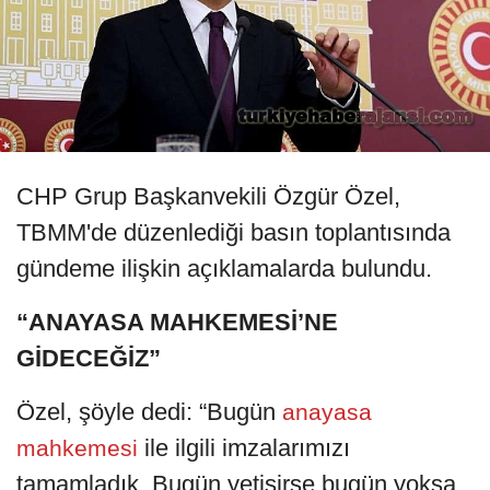
CHP Grup Başkanvekili Özgür Özel,
TBMM'de düzenlediği basın toplantısında
gündeme ilişkin açıklamalarda bulundu.
“ANAYASA MAHKEMESİ’NE
GİDECEĞİZ”
Özel, şöyle dedi: “Bugün
anayasa
ile ilgili imzalarımızı
mahkemesi
tamamladık. Bugün yetişirse bugün yoksa