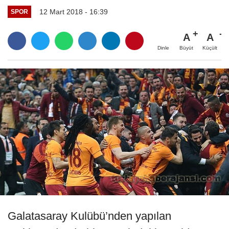
12 Mart 2018 - 16:39
SPOR
A
A
Büyüt
Küçült
Dinle
Galatasaray Kulübü’nden yapılan