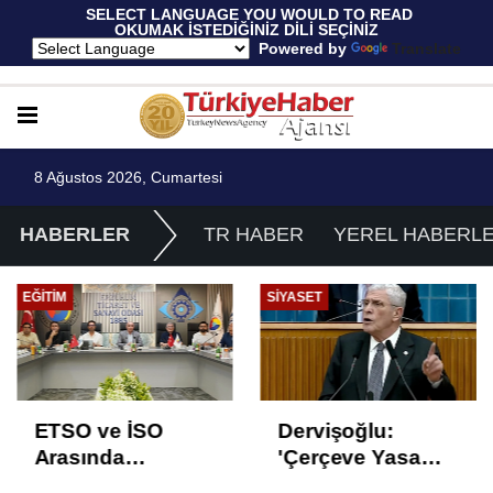
 SELECT LANGUAGE YOU WOULD TO READ 
OKUMAK İSTEDİĞİNİZ DİLİ SEÇİNİZ
  Powered by 
Translate
8 Ağustos 2026, Cumartesi
HABERLER
TR HABER
YEREL HABERL
EĞITIM
SIYASET
ETSO ve İSO
Dervişoğlu:
Arasında
'Çerçeve Yasa
İstihdam Odaklı
Çözüm Değil,