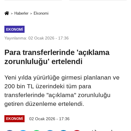
İkinci Cumhuriyet
sivil gözleri
ve İhanet
izmariti
Haberler
Ekonomi
Belgesidir!'
affetmeyecek
EKONOMI
Yayınlanma: 02 Ocak 2026 - 17:36
Para transferlerinde 'açıklama
zorunluluğu' ertelendi
Yeni yılda yürürlüğe girmesi planlanan ve
200 bin TL üzerindeki tüm para
transferlerinde "açıklama" zorunluluğu
getiren düzenleme ertelendi.
02 Ocak 2026 - 17:36
EKONOMI