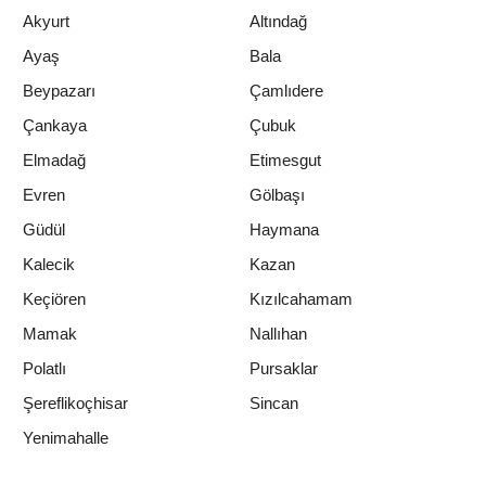
Akyurt
Altındağ
Ayaş
Bala
Beypazarı
Çamlıdere
Çankaya
Çubuk
Elmadağ
Etimesgut
Evren
Gölbaşı
Güdül
Haymana
Kalecik
Kazan
Keçiören
Kızılcahamam
Mamak
Nallıhan
Polatlı
Pursaklar
Şereflikoçhisar
Sincan
Yenimahalle