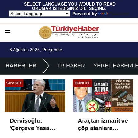
 SELECT LANGUAGE YOU WOULD TO READ 
OKUMAK İSTEDİĞİNİZ DİLİ SEÇİNİZ
  Powered by 
Translate
6 Ağustos 2026, Perşembe
HABERLER
TR HABER
YEREL HABERL
SIYASET
GÜNCEL
Dervişoğlu:
Araçtan izmarit ve
'Çerçeve Yasa
çöp atanlara
Çözüm Değil,
uyarı: Trafiğin