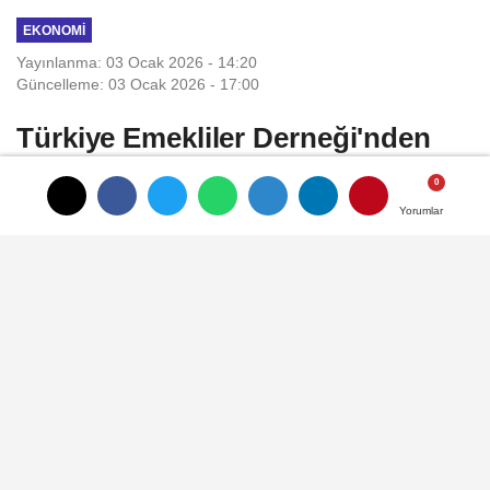
EKONOMI
Yayınlanma: 03 Ocak 2026 - 14:20
Güncelleme: 03 Ocak 2026 - 17:00
Türkiye Emekliler Derneği'nden
Yeni Yıla İlişkin 24 Talep
Yorumlar
Yorumlar
Türkiye Emekliler Derneği (TÜED),
emeklilerin 2026'ya yönelik 24 beklentisine
ilişkin yazılı açıklama yaptı.
03 Ocak 2026 - 14:20
EKONOMI
A
A
Büyüt
Küçült
Dinle