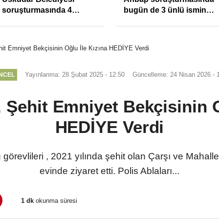
soruşturmasında 4
bugün de 3 ünlü ismin
tutuklama
bilgisine başvuruldu!
ehit Emniyet Bekçisinin Oğlu İle Kızına HEDİYE Verdi
Yayınlanma: 28 Şubat 2025 - 12:50
Güncelleme: 24 Nisan 2026 - 
NCEL
, Şehit Emniyet Bekçisinin 
HEDİYE Verdi
örevlileri , 2021 yılında şehit olan Çarşı ve Mahalle
evinde ziyaret etti. Polis Ablaları...
1 dk
okunma süresi