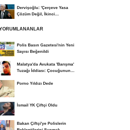
Dervişoğlu: 'Çerçeve Yasa
Çözüm Değil, İkinci
Cumhuriyet ve İhanet...
 YORUMLANANLAR
Polis Basın Gazetesi'nin Yeni
Sayısı Beğenildi
Malatya'da Avukata 'Barışma'
Tuzağı İddiası: Çocuğunun
Gözü...
Porno Yıldızı Dede
İsmail YK Çiftçi Oldu
Bakan Çiftçi'ye Polislerin
Beklentilerini Sunmak