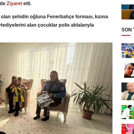
nde
Ziyaret
etti.
rı olan şehidin oğluna Fenerbahçe forması, kızına
 Hediyelerini alan çocuklar polis ablalarıyla
SON