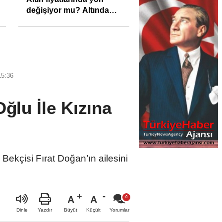
değişiyor mu? Altında
son görünüm!
15:36
Oğlu İle Kızına
 Bekçisi Fırat Doğan’ın ailesini
A
A
Büyüt
Küçült
Dinle
Yazdır
Yorumlar