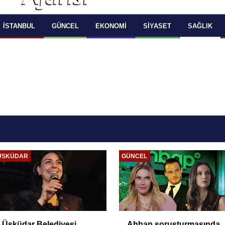
 SELECT LANGUAGE YOU WOULD TO READ 
OKUMAK İSTEDİĞİNİZ DİLİ SEÇİNİZ
  Powered by 
Translate
İSTANBUL
GÜNCEL
EKONOMI
SIYASET
SAĞLIK
ÜSKÜDAR
GÜNCEL
Üsküdar Belediyesi
Ahbap soruşturmasında