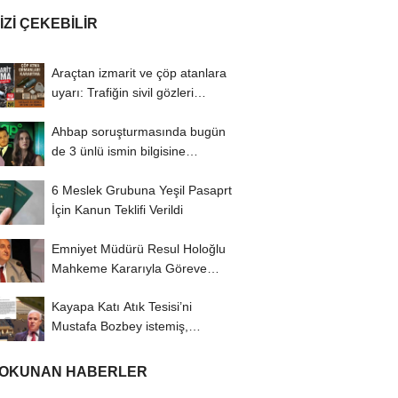
IZI ÇEKEBILIR
Araçtan izmarit ve çöp atanlara
uyarı: Trafiğin sivil gözleri
izmariti...
Ahbap soruşturmasında bugün
de 3 ünlü ismin bilgisine
başvuruldu!
6 Meslek Grubuna Yeşil Pasaprt
İçin Kanun Teklifi Verildi
Emniyet Müdürü Resul Holoğlu
Mahkeme Kararıyla Göreve
Döndü..!
Kayapa Katı Atık Tesisi’ni
Mustafa Bozbey istemiş,
CHP’liler karşı...
 OKUNAN HABERLER