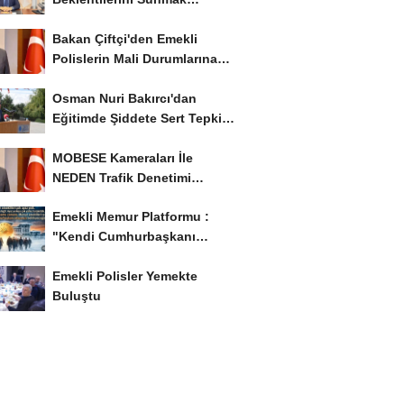
İstiyor..!
Bakan Çiftçi'den Emekli
Polislerin Mali Durumlarına
İyileştirme İstedi...
Osman Nuri Bakırcı'dan
Eğitimde Şiddete Sert Tepki:
'Eğitim Ailede...
MOBESE Kameraları İle
NEDEN Trafik Denetimi
Yapılmaz ?
Emekli Memur Platformu :
"Kendi Cumhurbaşkanı
Adayımızı Belirleyeceğiz..!...
Emekli Polisler Yemekte
Buluştu