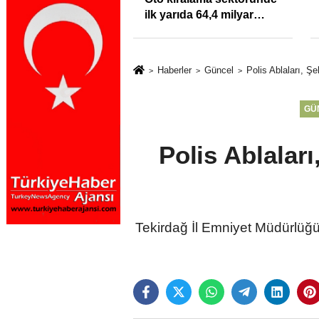
klığı Kısacında:
ilk yarıda 64,4 milyar
Sektörde
TL'lik araç yatırımı
rdato Fırtınası
Haberler
Güncel
Polis Ablaları, Ş
GÜ
Polis Ablaları
Tekirdağ İl Emniyet Müdürlüğü g