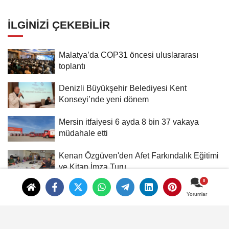
İLGINIZI ÇEKEBILIR
Malatya’da COP31 öncesi uluslararası
toplantı
Denizli Büyükşehir Belediyesi Kent
Konseyi’nde yeni dönem
Mersin itfaiyesi 6 ayda 8 bin 37 vakaya
müdahale etti
Kenan Özgüven'den Afet Farkındalık Eğitimi
ve Kitap İmza Turu
Erzurum'da "Ton Ton Chicken" Hizmete
Yorumlar
Yorumlar
Açıldı