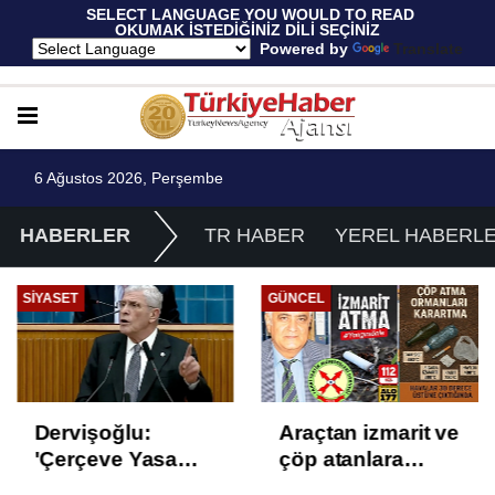
 SELECT LANGUAGE YOU WOULD TO READ 
OKUMAK İSTEDİĞİNİZ DİLİ SEÇİNİZ
  Powered by 
Translate
6 Ağustos 2026, Perşembe
HABERLER
TR HABER
YEREL HABERL
SIYASET
GÜNCEL
Dervişoğlu:
Araçtan izmarit ve
'Çerçeve Yasa
çöp atanlara
Çözüm Değil,
uyarı: Trafiğin