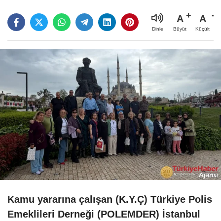
A
A
Büyüt
Küçült
Dinle
Kamu yararına çalışan (K.Y.Ç) Türkiye Polis
Emeklileri Derneği (POLEMDER) İstanbul