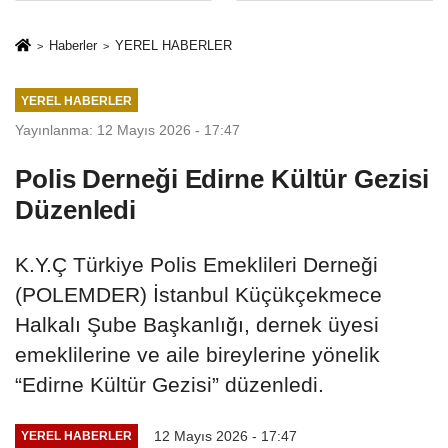
İkinci Cumhuriyet
sivil gözleri
ve İhanet
izmariti
Haberler
YEREL HABERLER
Belgesidir!'
affetmeyecek
YEREL HABERLER
Yayınlanma: 12 Mayıs 2026 - 17:47
Polis Derneği Edirne Kültür Gezisi
Düzenledi
K.Y.Ç Türkiye Polis Emeklileri Derneği
(POLEMDER) İstanbul Küçükçekmece
Halkalı Şube Başkanlığı, dernek üyesi
emeklilerine ve aile bireylerine yönelik
“Edirne Kültür Gezisi” düzenledi.
12 Mayıs 2026 - 17:47
YEREL HABERLER