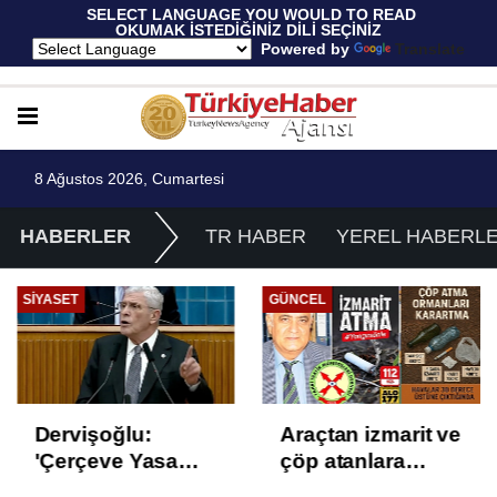
 SELECT LANGUAGE YOU WOULD TO READ 
OKUMAK İSTEDİĞİNİZ DİLİ SEÇİNİZ
  Powered by 
Translate
8 Ağustos 2026, Cumartesi
HABERLER
TR HABER
YEREL HABERL
SIYASET
GÜNCEL
Dervişoğlu:
Araçtan izmarit ve
'Çerçeve Yasa
çöp atanlara
Çözüm Değil,
uyarı: Trafiğin