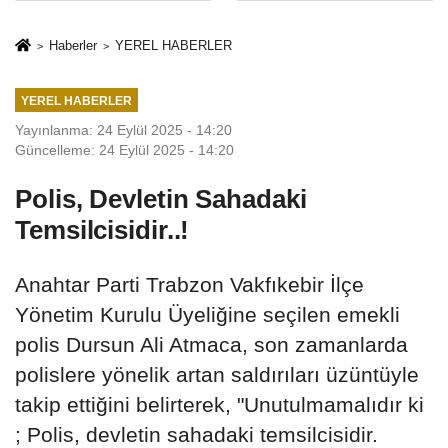
İkinci Cumhuriyet
sivil gözleri
ve İhanet
izmariti
Haberler
YEREL HABERLER
Belgesidir!'
affetmeyecek
YEREL HABERLER
Yayınlanma: 24 Eylül 2025 - 14:20
Güncelleme: 24 Eylül 2025 - 14:20
Polis, Devletin Sahadaki
Temsilcisidir..!
Anahtar Parti Trabzon Vakfıkebir İlçe
Yönetim Kurulu Üyeliğine seçilen emekli
polis Dursun Ali Atmaca, son zamanlarda
polislere yönelik artan saldırıları üzüntüyle
takip ettiğini belirterek, "Unutulmamalıdır ki
; Polis, devletin sahadaki temsilcisidir.