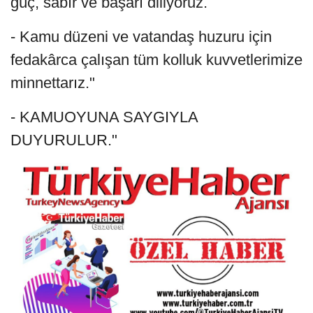
güç, sabır ve başarı diliyoruz.
- Kamu düzeni ve vatandaş huzuru için
fedakârca çalışan tüm kolluk kuvvetlerimize
minnettarız."
- KAMUOYUNA SAYGIYLA
DUYURULUR."