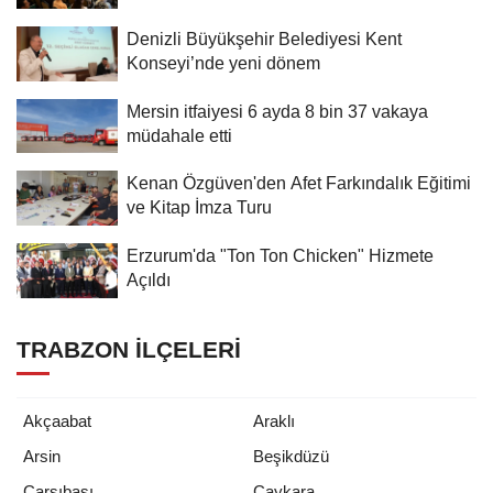
Denizli Büyükşehir Belediyesi Kent
Konseyi’nde yeni dönem
Mersin itfaiyesi 6 ayda 8 bin 37 vakaya
müdahale etti
Kenan Özgüven'den Afet Farkındalık Eğitimi
ve Kitap İmza Turu
Erzurum'da "Ton Ton Chicken" Hizmete
Açıldı
TRABZON İLÇELERI
Akçaabat
Araklı
Arsin
Beşikdüzü
Çarşıbaşı
Çaykara