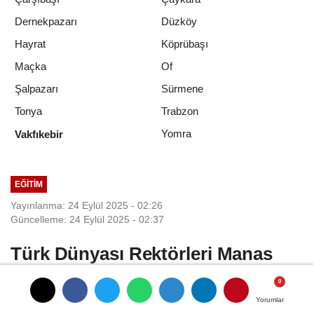
Dernekpazarı
Düzköy
Hayrat
Köprübaşı
Maçka
Of
Şalpazarı
Sürmene
Tonya
Trabzon
Yomra
Vakfıkebir
EĞITIM
Yayınlanma: 24 Eylül 2025 - 02:26
Güncelleme: 24 Eylül 2025 - 02:37
Türk Dünyası Rektörleri Manas
Üniversitesi'nde Buluştu
Yorumlar
Yorumlar
Ceylan: ''Kırgızistan-Türkiye Manas