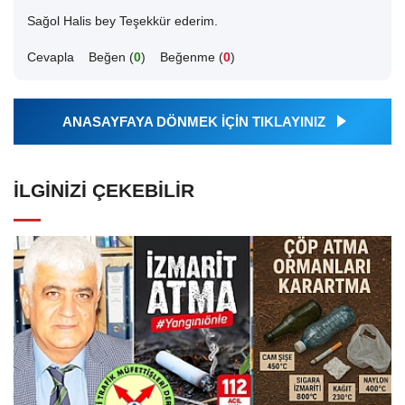
Sağol Halis bey Teşekkür ederim.
Cevapla
Beğen (
0
)
Beğenme (
0
)
ANASAYFAYA DÖNMEK İÇİN TIKLAYINIZ
İLGINIZI ÇEKEBILIR