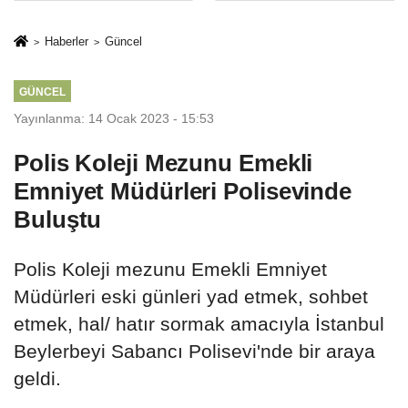
sivil gözleri
%50,49 olarak
izmariti
açıkladı
Haberler
Güncel
affetmeyecek
GÜNCEL
Yayınlanma: 14 Ocak 2023 - 15:53
Polis Koleji Mezunu Emekli
Emniyet Müdürleri Polisevinde
Buluştu
Polis Koleji mezunu Emekli Emniyet
Müdürleri eski günleri yad etmek, sohbet
etmek, hal/ hatır sormak amacıyla İstanbul
Beylerbeyi Sabancı Polisevi'nde bir araya
geldi.