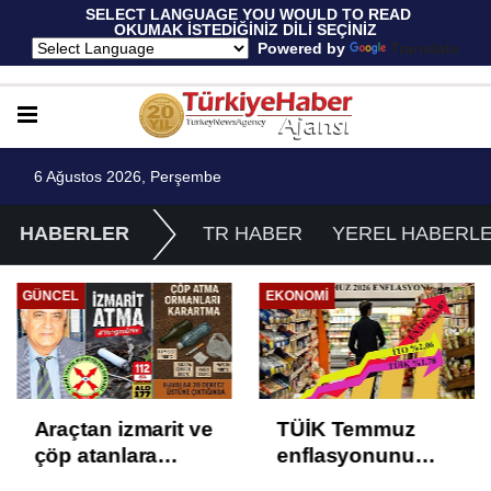
 SELECT LANGUAGE YOU WOULD TO READ 
OKUMAK İSTEDİĞİNİZ DİLİ SEÇİNİZ
  Powered by 
Translate
6 Ağustos 2026, Perşembe
HABERLER
TR HABER
YEREL HABERL
GÜNCEL
EKONOMI
Araçtan izmarit ve
TÜİK Temmuz
çöp atanlara
enflasyonunu
uyarı: Trafiğin
%31,75; ENAG