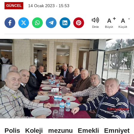
14 Ocak 2023 - 15:53
GÜNCEL
A
A
Büyüt
Küçült
Dinle
Polis Koleji mezunu Emekli Emniyet