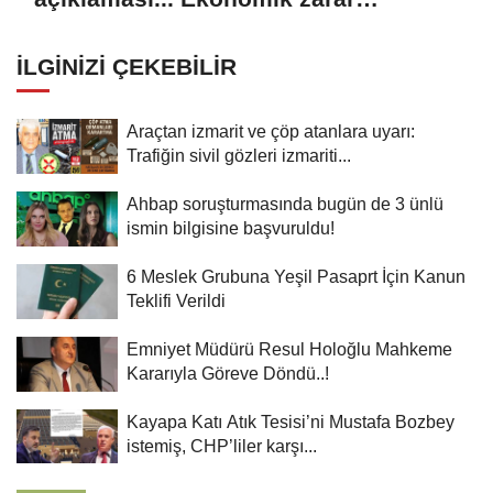
oluşturan popülasyon yok
İLGINIZI ÇEKEBILIR
Araçtan izmarit ve çöp atanlara uyarı:
Trafiğin sivil gözleri izmariti...
Ahbap soruşturmasında bugün de 3 ünlü
ismin bilgisine başvuruldu!
6 Meslek Grubuna Yeşil Pasaprt İçin Kanun
Teklifi Verildi
Emniyet Müdürü Resul Holoğlu Mahkeme
Kararıyla Göreve Döndü..!
Kayapa Katı Atık Tesisi’ni Mustafa Bozbey
istemiş, CHP’liler karşı...