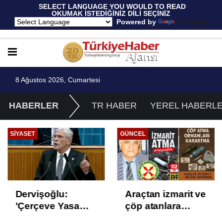
 SELECT LANGUAGE YOU WOULD TO READ 
OKUMAK İSTEDİĞİNİZ DİLİ SEÇİNİZ
  Powered by 
Translate
8 Ağustos 2026, Cumartesi
HABERLER
TR HABER
YEREL HABERL
SIYASET
GÜNCEL
Dervişoğlu:
Araçtan izmarit ve
'Çerçeve Yasa
çöp atanlara
Çözüm Değil,
uyarı: Trafiğin