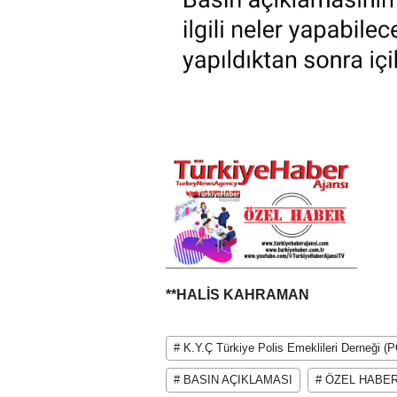
**HALİS KAHRAMAN
# K.Y.Ç Türkiye Polis Emeklileri Derneği 
# BASIN AÇIKLAMASI
# ÖZEL HABE