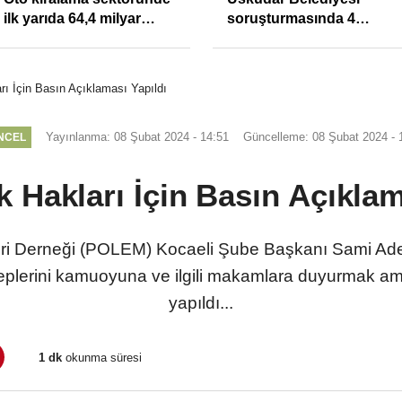
ilk yarıda 64,4 milyar
soruşturmasında 4
TL'lik araç yatırımı
tutuklama
rı İçin Basın Açıklaması Yapıldı
Yayınlanma: 08 Şubat 2024 - 14:51
Güncelleme: 08 Şubat 2024 - 
NCEL
k Hakları İçin Basın Açıklam
leri Derneği (POLEM) Kocaeli Şube Başkanı Sami Ad
leplerini kamuoyuna ve ilgili makamlara duyurmak am
yapıldı...
1 dk
okunma süresi