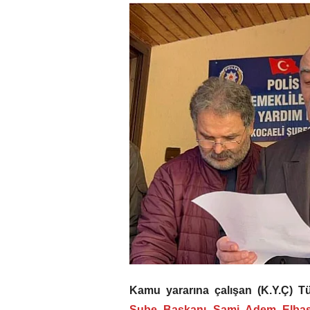
Kamu yararına çalışan (K.Y.Ç) T
Şube Başkanı Sami Adem Elb