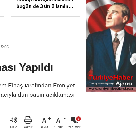
bugün de 3 ünlü ismin
bilgisine başvuruldu!
15:05
ası Yapıldı
em Elbaş tarafından Emniyet
acıyla dün basın açıklaması
A
A
Büyüt
Küçült
Dinle
Yazdır
Yorumlar