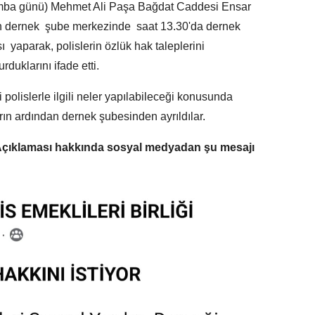
mba günü) Mehmet Ali Paşa Bağdat Caddesi Ensar
an dernek şube merkezinde saat 13.30'da dernek
sı yaparak, polislerin özlük hak taleplerini
uklarını ifade etti.
polislerle ilgili neler yapılabileceği konusunda
ların ardından dernek şubesinden ayrıldılar.
Açıklaması hakkında sosyal medyadan şu mesajı