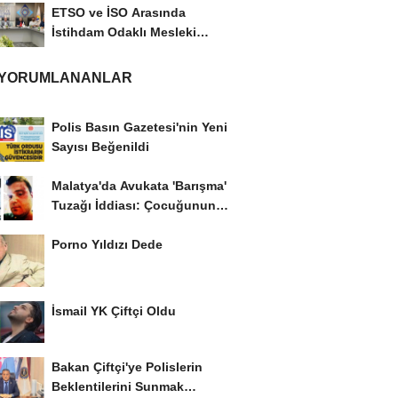
ETSO ve İSO Arasında
İstihdam Odaklı Mesleki
Eğitim Protokolü
 YORUMLANANLAR
Polis Basın Gazetesi'nin Yeni
Sayısı Beğenildi
Malatya'da Avukata 'Barışma'
Tuzağı İddiası: Çocuğunun
Gözü...
Porno Yıldızı Dede
İsmail YK Çiftçi Oldu
Bakan Çiftçi'ye Polislerin
Beklentilerini Sunmak