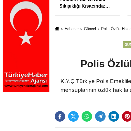
syonunu %31,75;
Sıkışıklığı Kısacında:
%50,49 olarak
Reel Sektörde
dı
Konkordato Fırtınası
Haberler
Güncel
Polis Özlük Hakla
GÜ
Polis Özlü
K.Y.Ç Türkiye Polis Emekli
mensuplarının özlük hak ta