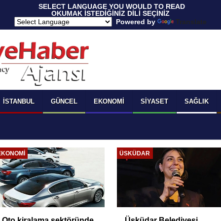
 SELECT LANGUAGE YOU WOULD TO READ 
OKUMAK İSTEDİĞİNİZ DİLİ SEÇİNİZ
  Powered by 
Translate
İSTANBUL
GÜNCEL
EKONOMI
SIYASET
SAĞLIK
EKONOMI
ÜSKÜDAR
Oto kiralama sektöründe
Üsküdar Belediyesi