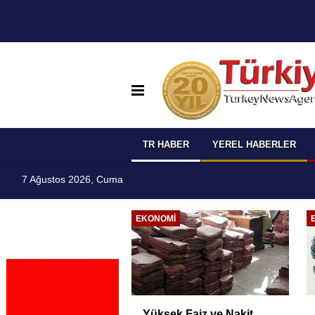
TR HABER
YEREL HABERLER
7 Ağustos 2026, Cuma
I
EKONOMI
 Temmuz
Yüksek Faiz ve Nakit