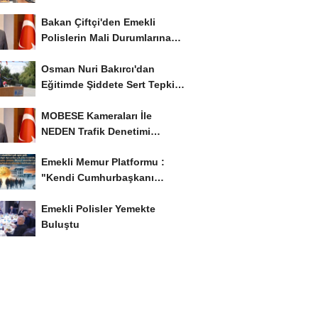
İstiyor..!
Bakan Çiftçi'den Emekli
Polislerin Mali Durumlarına
İyileştirme İstedi...
Osman Nuri Bakırcı'dan
Eğitimde Şiddete Sert Tepki:
'Eğitim Ailede...
MOBESE Kameraları İle
NEDEN Trafik Denetimi
Yapılmaz ?
Emekli Memur Platformu :
"Kendi Cumhurbaşkanı
Adayımızı Belirleyeceğiz..!...
Emekli Polisler Yemekte
Buluştu