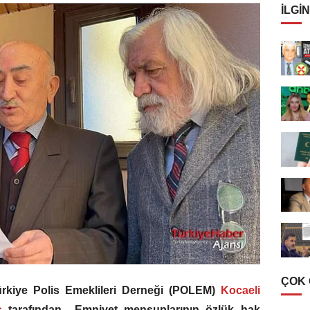
İLGIN
ÇOK
ürkiye Polis Emeklileri Derneği (POLEM)
Kocaeli
aş
tarafından Emniyet mensuplarının özlük hak