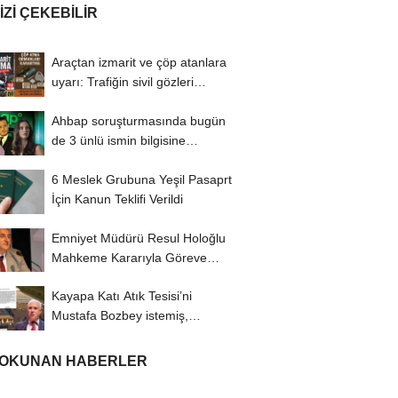
IZI ÇEKEBILIR
Araçtan izmarit ve çöp atanlara
uyarı: Trafiğin sivil gözleri
izmariti...
Ahbap soruşturmasında bugün
de 3 ünlü ismin bilgisine
başvuruldu!
6 Meslek Grubuna Yeşil Pasaprt
İçin Kanun Teklifi Verildi
Emniyet Müdürü Resul Holoğlu
Mahkeme Kararıyla Göreve
Döndü..!
Kayapa Katı Atık Tesisi’ni
Mustafa Bozbey istemiş,
CHP’liler karşı...
 OKUNAN HABERLER