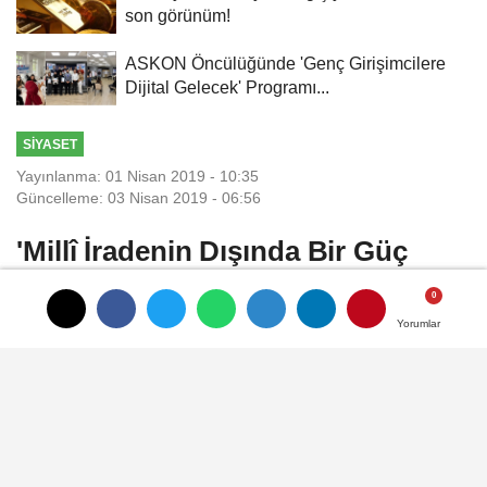
son görünüm!
ASKON Öncülüğünde 'Genç Girişimcilere
Dijital Gelecek' Programı...
SIYASET
Yayınlanma: 01 Nisan 2019 - 10:35
Güncelleme: 03 Nisan 2019 - 06:56
'Millî İradenin Dışında Bir Güç
Tanımadık'
Yorumlar
Yorumlar
Ankara’da Mahallî İdareler Seçimleri’ni
değerlendiren Cumhurbaşkanı Erdoğan,
“Siyasi hayatımız boyunca davamıza ve
milletimize hizmet dışında bir gaye
taşımadık, millî iradenin dışında bir güç