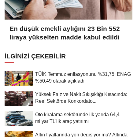
En düşük emekli aylığını 23 Bin 552
liraya yükselten madde kabul edildi
İLGINIZI ÇEKEBILIR
TÜİK Temmuz enflasyonunu %31,75; ENAG
%50,49 olarak açıkladı
Yüksek Faiz ve Nakit Sıkışıklığı Kısacında:
Reel Sektörde Konkordato...
Oto kiralama sektöründe ilk yarıda 64,4
milyar TL'lik araç yatırımı
Altın fiyatlarında yön değişiyor mu? Altında