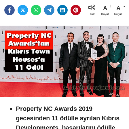
A
A
Büyüt
Küçült
Dinle
Property NC Awards 2019
gecesinden 11 ödülle ayrılan Kıbrıs
Developments, başarılarını ödülle