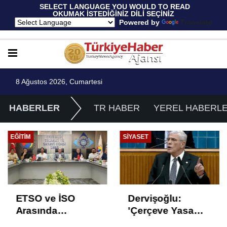
 SELECT LANGUAGE YOU WOULD TO READ 
OKUMAK İSTEDİĞİNİZ DİLİ SEÇİNİZ
  Powered by 
Translate
8 Ağustos 2026, Cumartesi
HABERLER
TR HABER
YEREL HABERL
EĞITIM
SIYASET
ETSO ve İSO
Dervişoğlu:
Arasında
'Çerçeve Yasa
İstihdam Odaklı
Çözüm Değil,