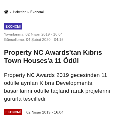
Mesleki Eğitim
İkinci Cumhuriyet
Protokolü
ve İhanet
Haberler
Ekonomi
Belgesidir!'
EKONOMI
Yayınlanma: 02 Nisan 2019 - 16:04
Güncelleme: 04 Şubat 2020 - 04:15
Property NC Awards'tan Kıbrıs
Town Houses'a 11 Ödül
Property NC Awards 2019 gecesinden 11
ödülle ayrılan Kıbrıs Developments,
başarılarını ödülle taçlandırarak projelerini
gururla tescilledi.
02 Nisan 2019 - 16:04
EKONOMI