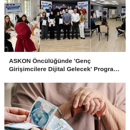
ASKON Öncülüğünde 'Genç
Girişimcilere Dijital Gelecek' Programı
Tamamlandı