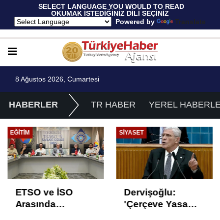
 SELECT LANGUAGE YOU WOULD TO READ 
OKUMAK İSTEDİĞİNİZ DİLİ SEÇİNİZ
  Powered by 
Translate
8 Ağustos 2026, Cumartesi
HABERLER
TR HABER
YEREL HABERL
EĞITIM
SIYASET
ETSO ve İSO
Dervişoğlu:
Arasında
'Çerçeve Yasa
İstihdam Odaklı
Çözüm Değil,