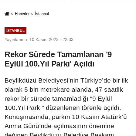
Mesleki Eğitim
İkinci Cumhuriyet
Protokolü
ve İhanet
Haberler
İstanbul
Belgesidir!'
İSTANBUL
Yayınlanma: 10 Kasım 2023 - 22:33
Rekor Sürede Tamamlanan '9
Eylül 100.Yıl Parkı' Açıldı
Beylikdüzü Belediyesi’nin Türkiye’de bir ilk
olarak 5 bin metrekare alanda, 47 saatlik
rekor bir sürede tamamladığı “9 Eylül
100.Yıl Parkı” düzenlenen törenle açıldı.
Konuşmasında, parkın 10 Kasım Atatürk’ü
Anma Günü’nde açılmasının önemine
değinen Beylikdüzü Belediye Başkanı