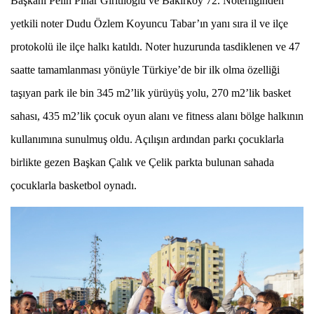
Başkanı Pelin Pınar Giritlioğlu ve Bakırköy 72. Noterliğinden
yetkili noter Dudu Özlem Koyuncu Tabar’ın yanı sıra il ve ilçe
protokolü ile ilçe halkı katıldı.
Noter huzurunda tasdiklenen ve 47
saatte tamamlanması yönüyle Türkiye’de bir ilk olma özelliği
taşıyan park ile bin 345 m2’lik yürüyüş yolu, 270 m2’lik basket
sahası, 435 m2’lik çocuk oyun alanı ve fitness alanı bölge halkının
kullanımına sunulmuş oldu. Açılışın ardından parkı çocuklarla
birlikte gezen Başkan Çalık ve Çelik parkta bulunan sahada
çocuklarla basketbol oynadı.