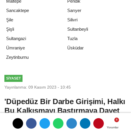
Maltepe
Pendik
Sancaktepe
Sarıyer
Şile
Silivri
Şişli
Sultanbeyli
Sultangazi
Tuzla
Ümraniye
Üsküdar
Zeytinburnu
SIYASET
Yayınlanma: 09 Kasım 2023 - 10:45
'Düpedüz Bir Darbe Girişimi, Halkı
Bu Kalkışmayı Bastırmaya Davet
Ediyoruz'
Yorumlar
Yorumlar