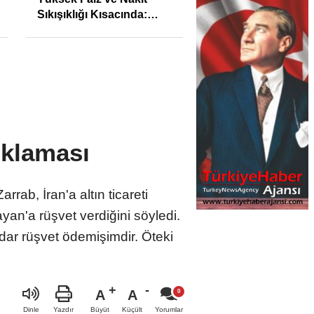
değişiyor mu? Altında
son görünüm!
ıklaması
ab, İran'a altın ticareti
n'a rüşvet verdiğini söyledi.
dar rüşvet ödemişimdir. Öteki
A
A
Büyüt
Küçült
Dinle
Yazdır
Yorumlar