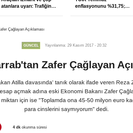
soruşturmasında 4
bugün de 3 ünlü ismin
tutuklama
bilgisine başvuruldu!
Zafer Çağlayan Açıklaması
Yayınlanma: 29 Kasım 2017 - 20:32
GÜNCEL
rrab'tan Zafer Çağlayan Aç
 Atilla davasında' tanık olarak ifade veren Reza Zarr
hesap açmak adına eski Ekonomi Bakanı Zafer Çağlaya
miktarı için ise "Toplamda ona 45-50 milyon euro ka
para cinslerini saymıyorum" dedi.
4 dk
okunma süresi