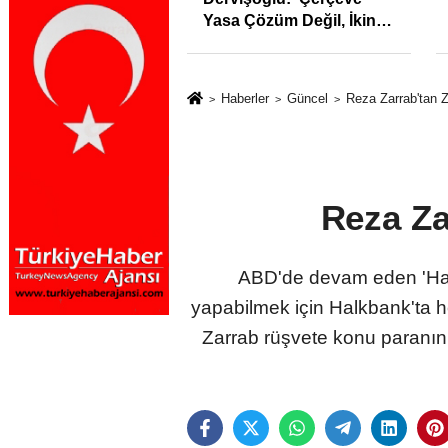
klığı Kısacında:
ilk yarıda 64,4 milyar
Sektörde
TL'lik araç yatırımı
rdato Fırtınası
Haberler
Güncel
Reza Zarrab'tan 
Reza Za
ABD'de devam eden 'Hakan
yapabilmek için Halkbank'ta 
Zarrab rüşvete konu paranın 