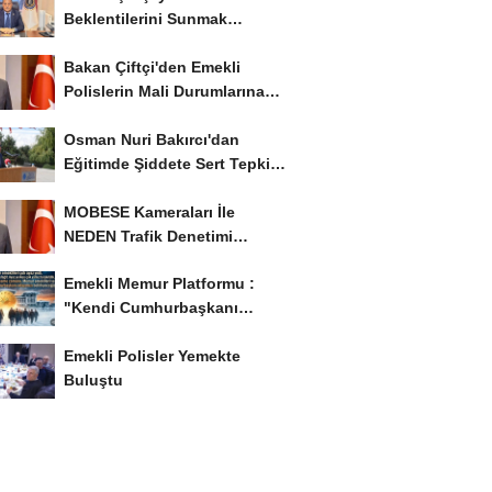
Beklentilerini Sunmak
İstiyor..!
Bakan Çiftçi'den Emekli
Polislerin Mali Durumlarına
İyileştirme İstedi...
Osman Nuri Bakırcı'dan
Eğitimde Şiddete Sert Tepki:
'Eğitim Ailede...
MOBESE Kameraları İle
NEDEN Trafik Denetimi
Yapılmaz ?
Emekli Memur Platformu :
"Kendi Cumhurbaşkanı
Adayımızı Belirleyeceğiz..!...
Emekli Polisler Yemekte
Buluştu