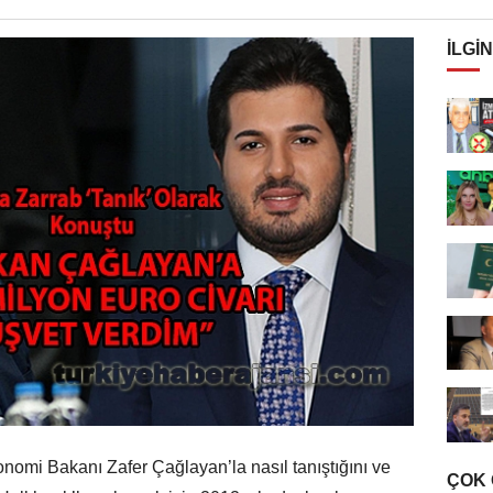
İLGIN
omi Bakanı Zafer Çağlayan’la nasıl tanıştığını ve
ÇOK