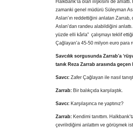
Halkbank’la olan ilişkisini de anlattı
zamanki genel müdürü Süleyman Asla
Aslan’ın reddettiğini anlatan Zarrab, 
Aslan’dan randeu alabildiğini anlattı
yüzde elli kârla” çalışmayı teklif ettiğ
Çağlayan’a 45-50 milyon euro para rüş
Savcılık sorgusunda Zarrab’a ‘rüşve
tanık Reza Zarrab arasında geçen
Savcı:
Zafer Çağlayan ile nasıl tanış
Zarrab:
Bir balıkçıda karşılaştık.
Savcı:
Karşılaşınca ne yaptınız?
Zarrab:
Kendimi tanıttım. Halkbank’t
çevrilrdiğimi anlattım ve görüşmek is