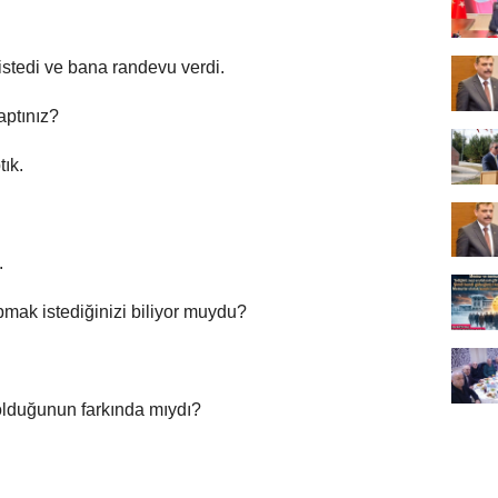
tedi ve bana randevu verdi.
aptınız?
ık.
.
mak istediğinizi biliyor muydu?
i olduğunun farkında mıydı?