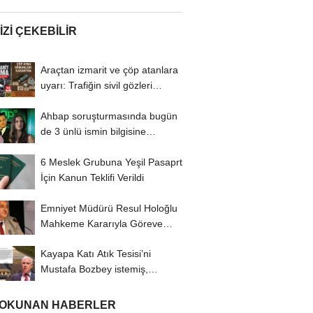
IZI ÇEKEBILIR
Araçtan izmarit ve çöp atanlara
uyarı: Trafiğin sivil gözleri
izmariti...
Ahbap soruşturmasında bugün
de 3 ünlü ismin bilgisine
başvuruldu!
6 Meslek Grubuna Yeşil Pasaprt
İçin Kanun Teklifi Verildi
Emniyet Müdürü Resul Holoğlu
Mahkeme Kararıyla Göreve
Döndü..!
Kayapa Katı Atık Tesisi’ni
Mustafa Bozbey istemiş,
CHP’liler karşı...
 OKUNAN HABERLER