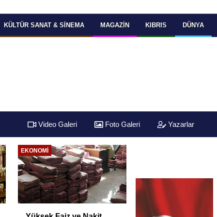
KÜLTÜR SANAT & SINEMA
MAGAZIN
KIBRIS
DÜNYA
Video Galeri
Foto Galeri
Yazarlar
EKONOMI
Altın fiyatlarında yön