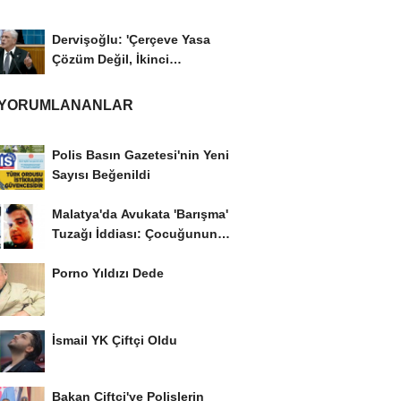
Dervişoğlu: 'Çerçeve Yasa
Çözüm Değil, İkinci
Cumhuriyet ve İhanet...
 YORUMLANANLAR
Polis Basın Gazetesi'nin Yeni
Sayısı Beğenildi
Malatya'da Avukata 'Barışma'
Tuzağı İddiası: Çocuğunun
Gözü...
Porno Yıldızı Dede
İsmail YK Çiftçi Oldu
Bakan Çiftçi'ye Polislerin