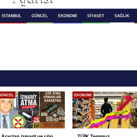
 SELECT LANGUAGE YOU WOULD TO READ 
OKUMAK İSTEDİĞİNİZ DİLİ SEÇİNİZ
  Powered by 
Translate
İSTANBUL
GÜNCEL
EKONOMI
SIYASET
SAĞLIK
ÜSKÜDAR
GÜNCEL
Üsküdar Belediyesi
Ahbap soruşturmasında