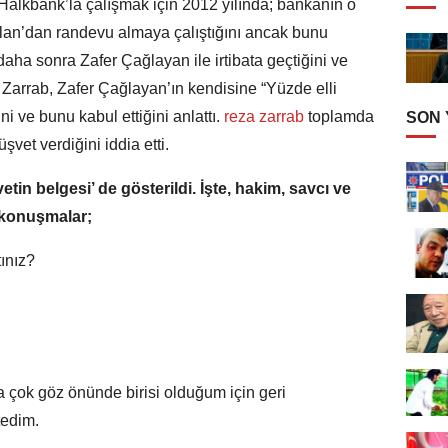
. Halkbank’la çalışmak için 2012 yılında; bankanın o
n’dan randevu almaya çalıştığını ancak bunu
daha sonra Zafer Çağlayan ile irtibata geçtiğini ve
. Zarrab, Zafer Çağlayan’ın kendisine “Yüzde elli
ini ve bunu kabul ettiğini anlattı.
reza zarrab
toplamda
SON
vet verdiğini iddia etti.
tin belgesi’ de gösterildi. İşte, hakim, savcı ve
 konuşmalar;
tınız?
a çok göz önünde birisi olduğum için geri
tedim.