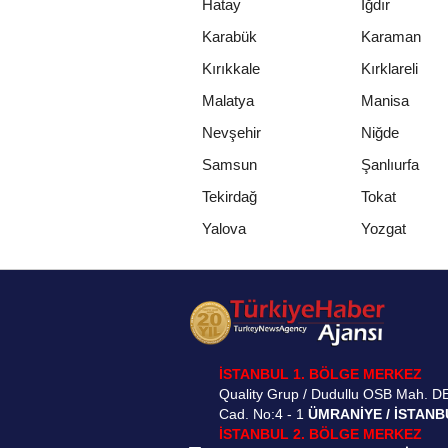
Hatay
Iğdır
Karabük
Karaman
Kırıkkale
Kırklareli
Malatya
Manisa
Nevşehir
Niğde
Samsun
Şanlıurfa
Tekirdağ
Tokat
Yalova
Yozgat
İSTANBUL 1. BÖLGE MERKEZ
Quality Grup / Dudullu OSB Mah. D
Cad. No:4 - 1
ÜMRANİYE / İSTANB
İSTANBUL 2. BÖLGE MERKEZ