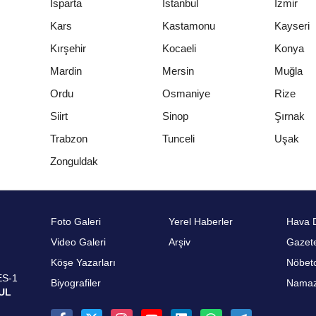
Isparta
İstanbul
İzmir
Kars
Kastamonu
Kayseri
Kırşehir
Kocaeli
Konya
Mardin
Mersin
Muğla
Ordu
Osmaniye
Rize
Siirt
Sinop
Şırnak
Trabzon
Tunceli
Uşak
Zonguldak
Foto Galeri
Yerel Haberler
Hava 
Video Galeri
Arşiv
Gazete
Köşe Yazarları
Nöbetc
ES-1
Biyografiler
Namaz 
UL