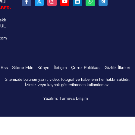
NBUL
ABER-
ekir
BUL
.com
Rss
Sitene Ekle
Künye
İletişim
Çerez Politikası
Gizlilik İlkeleri
Sitemizde bulunan yazı , video, fotoğraf ve haberlerin her hakkı saklıdır.
İzinsiz veya kaynak gösterilmeden kullanılamaz.
Yazılım: Tumeva Bilişim