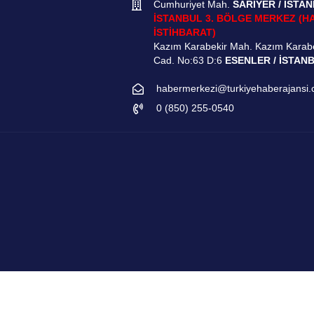
Cumhuriyet Mah.
SARIYER / İSTA
İSTANBUL 3. BÖLGE MERKEZ (H
İSTİHBARAT)
Kazım Karabekir Mah. Kazım Karab
Cad. No:63 D:6
ESENLER / İSTAN
habermerkezi@turkiyehaberajansi
0 (850) 255-0540