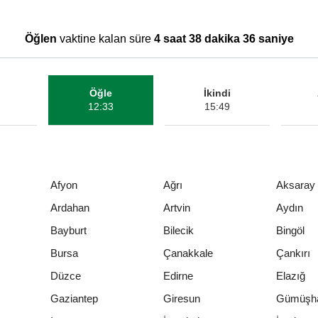
Öğlen
vaktine kalan süre
4 saat 38 dakika 36 saniye
Öğle
İkindi
12:33
15:49
Afyon
Ağrı
Aksaray
Ardahan
Artvin
Aydın
Bayburt
Bilecik
Bingöl
Bursa
Çanakkale
Çankırı
Düzce
Edirne
Elazığ
Gaziantep
Giresun
Gümüşh