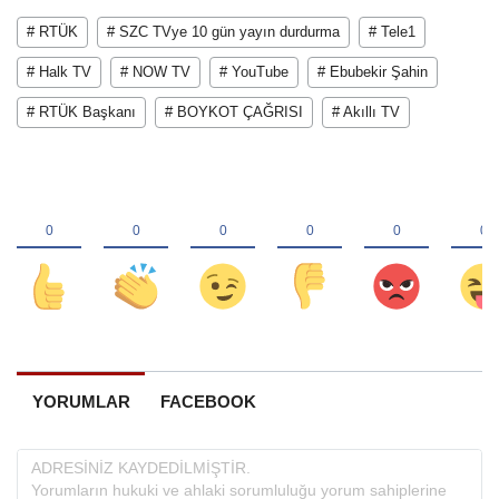
# RTÜK
# SZC TVye 10 gün yayın durdurma
# Tele1
# Halk TV
# NOW TV
# YouTube
# Ebubekir Şahin
# RTÜK Başkanı
# BOYKOT ÇAĞRISI
# Akıllı TV
YORUMLAR
FACEBOOK