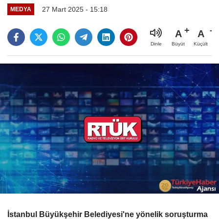
27 Mart 2025 - 15:18
MEDYA
A
A
Büyüt
Küçült
Dinle
İstanbul Büyükşehir Belediyesi'ne yönelik soruşturma