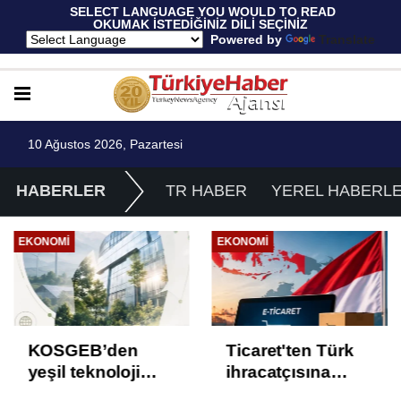
 SELECT LANGUAGE YOU WOULD TO READ 
OKUMAK İSTEDİĞİNİZ DİLİ SEÇİNİZ
  Powered by 
Translate
10 Ağustos 2026, Pazartesi
HABERLER
TR HABER
YEREL HABERL
EKONOMI
EKONOMI
Ticaret'ten Türk
Dijital Türk
ihracatçısına
Lirası’nda 23
Endonezya pazarı
proje üçüncü faza