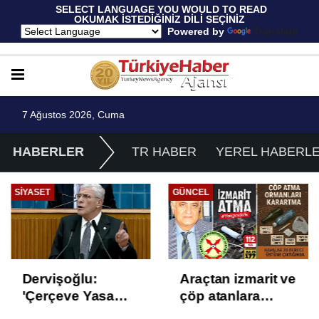
 SELECT LANGUAGE YOU WOULD TO READ 
OKUMAK İSTEDİĞİNİZ DİLİ SEÇİNİZ
  Powered by 
Translate
7 Ağustos 2026, Cuma
HABERLER
TR HABER
YEREL HABERL
SIYASET
GÜNCEL
Dervişoğlu:
Araçtan izmarit ve
'Çerçeve Yasa
çöp atanlara
Çözüm Değil,
uyarı: Trafiğin