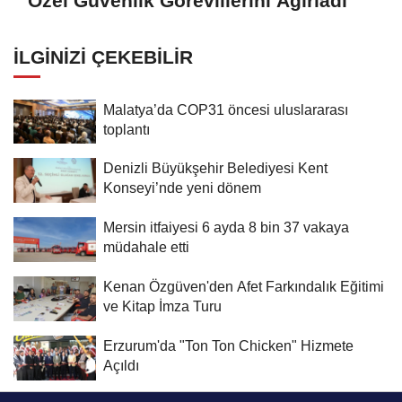
Özel Güvenlik Görevlilerini Ağırladı
İLGINIZI ÇEKEBILIR
Malatya’da COP31 öncesi uluslararası
toplantı
Denizli Büyükşehir Belediyesi Kent
Konseyi’nde yeni dönem
Mersin itfaiyesi 6 ayda 8 bin 37 vakaya
müdahale etti
Kenan Özgüven'den Afet Farkındalık Eğitimi
ve Kitap İmza Turu
Erzurum'da "Ton Ton Chicken" Hizmete
Açıldı