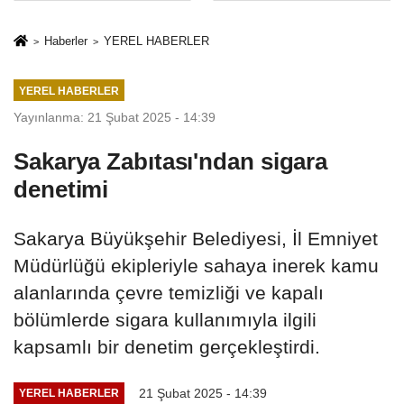
İkinci Cumhuriyet
sivil gözleri
ve İhanet
izmariti
Haberler
YEREL HABERLER
Belgesidir!'
affetmeyecek
YEREL HABERLER
Yayınlanma: 21 Şubat 2025 - 14:39
Sakarya Zabıtası'ndan sigara
denetimi
Sakarya Büyükşehir Belediyesi, İl Emniyet
Müdürlüğü ekipleriyle sahaya inerek kamu
alanlarında çevre temizliği ve kapalı
bölümlerde sigara kullanımıyla ilgili
kapsamlı bir denetim gerçekleştirdi.
21 Şubat 2025 - 14:39
YEREL HABERLER