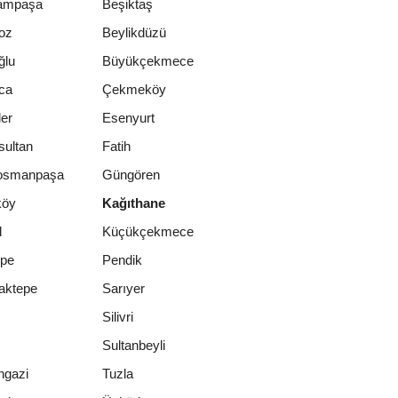
ampaşa
Beşiktaş
oz
Beylikdüzü
ğlu
Büyükçekmece
ca
Çekmeköy
er
Esenyurt
sultan
Fatih
osmanpaşa
Güngören
köy
Kağıthane
l
Küçükçekmece
epe
Pendik
aktepe
Sarıyer
Silivri
Sultanbeyli
ngazi
Tuzla