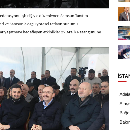
ederasyonu işbirliğiyle düzenlenen Samsun Tanıtım
ileri ve Samsun’a özgü yöresel tatların sunumu
lar yaşatmayı hedefleyen etkinlikler 29 Aralık Pazar gününe
İSTA
Adala
Ataşe
Bağcı
Bakı