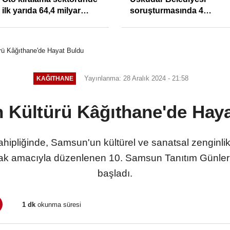
ilk yarıda 64,4 milyar
soruşturmasında 4
TL'lik araç yatırımı
tutuklama
ü Kâğıthane'de Hayat Buldu
Yayınlanma: 28 Aralık 2024 - 21:58
KAĞITHANE
Kültürü Kâğıthane'de Hay
hipliğinde, Samsun'un kültürel ve sanatsal zenginlik
nıtmak amacıyla düzenlenen 10. Samsun Tanıtım Günler
başladı.
1 dk
okunma süresi