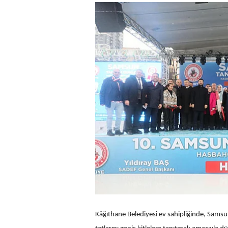
Kâğıthane Belediyesi ev sahipliğinde, Samsun