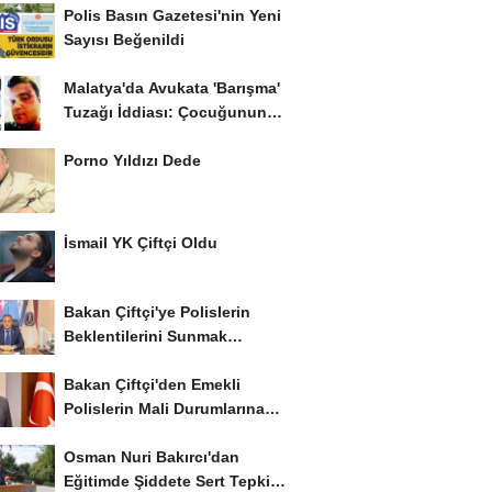
Polis Basın Gazetesi'nin Yeni
Sayısı Beğenildi
Malatya'da Avukata 'Barışma'
Tuzağı İddiası: Çocuğunun
Gözü...
Porno Yıldızı Dede
İsmail YK Çiftçi Oldu
Bakan Çiftçi'ye Polislerin
Beklentilerini Sunmak
İstiyor..!
Bakan Çiftçi'den Emekli
Polislerin Mali Durumlarına
İyileştirme İstedi...
Osman Nuri Bakırcı'dan
Eğitimde Şiddete Sert Tepki: