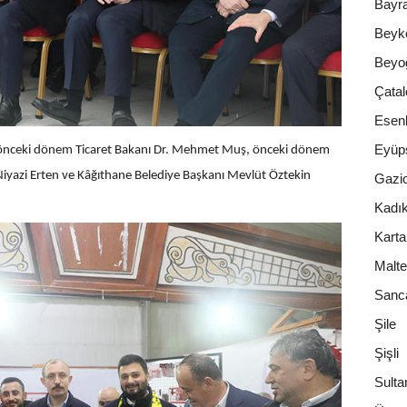
Bayr
Beyk
Beyo
Çatal
Esenl
Eyüp
e; önceki dönem Ticaret Bakanı Dr. Mehmet Muş, önceki dönem
iyazi Erten ve Kâğıthane Belediye Başkanı Mevlüt Öztekin
Gazi
Kadı
Karta
Malt
Sanc
Şile
Şişli
Sulta