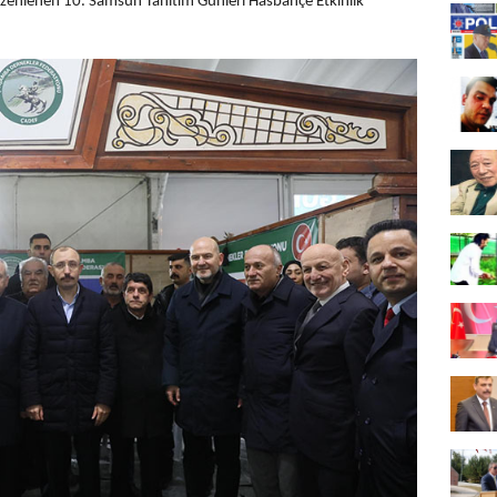
 düzenlenen 10. Samsun Tanıtım Günleri Hasbahçe Etkinlik