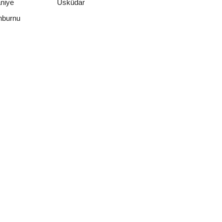
niye
Üsküdar
nburnu