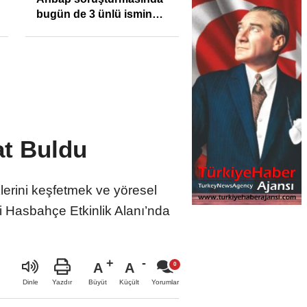
bugün de 3 ünlü ismin
bilgisine başvuruldu!
at Buldu
lerini keşfetmek ve yöresel
i Hasbahçe Etkinlik Alanı’nda
A
A
Büyüt
Küçült
Dinle
Yazdır
Yorumlar