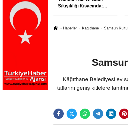
syonunu %31,75;
Sıkışıklığı Kısacında:
%50,49 olarak
Reel Sektörde
dı
Konkordato Fırtınası
Haberler
Kağıthane
Samsun Kültür
Samsun 
Kâğıthane Belediyesi ev sa
tatlarını geniş kitlelere ta