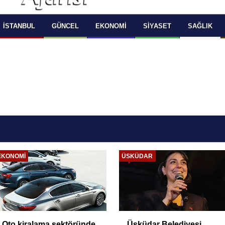
 SELECT LANGUAGE YOU WOULD TO READ 
OKUMAK İSTEDİĞİNİZ DİLİ SEÇİNİZ
  Powered by 
Translate
İSTANBUL
GÜNCEL
EKONOMI
SIYASET
SAĞLIK
EKONOMI
ÜSKÜDAR
Oto kiralama sektöründe
Üsküdar Belediyesi