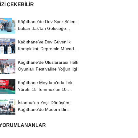
IZI ÇEKEBILIR
Kâğıthane'de Dev Spor Şöleni:
Bakan Bak'tan Geleceğe
Yatırım Vurgusu
Kağıthane'ye Dev Güvenlik
Kompleksi: Depremle Mücadele
ve Huzur İçin...
Kâğıthane’de Uluslararası Halk
Oyunları Festivaline Yoğun İlgi
Kağıthane Meydanı'nda Tek
Yürek: 15 Temmuz'un 10.
Yılında Demokrasi...
İstanbul'da Yeşil Dönüşüm:
Kağıthane'de Modern Bir
Yaşam Merkezi...
 YORUMLANANLAR