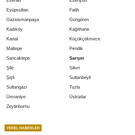
Esenler
Esenyurt
Eyüpsultan
Fatih
Gaziosmanpaşa
Güngören
Kadıköy
Kağıthane
Kartal
Küçükçekmece
Maltepe
Pendik
Sancaktepe
Sarıyer
Şile
Silivri
Şişli
Sultanbeyli
Sultangazi
Tuzla
Ümraniye
Üsküdar
Zeytinburnu
YEREL HABERLER