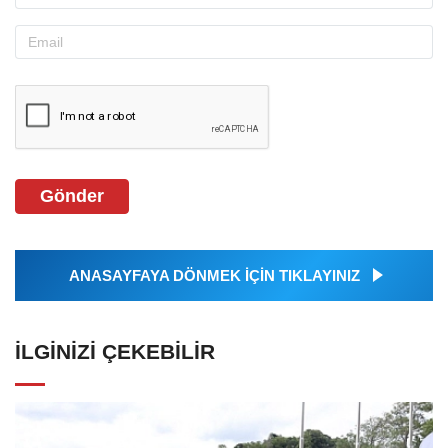
Gönder
ANASAYFAYA DÖNMEK İÇİN TIKLAYINIZ
İLGINIZI ÇEKEBILIR