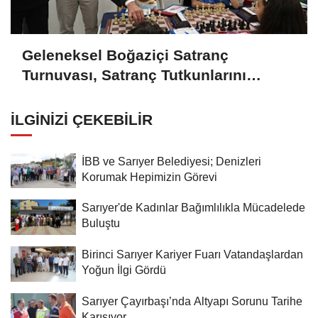
Geleneksel Boğaziçi Satranç
Turnuvası, Satranç Tutkunlarını
Sarıyer'de Buluşturdu
İLGINIZI ÇEKEBILIR
İBB ve Sarıyer Belediyesi; Denizleri
Korumak Hepimizin Görevi
Sarıyer'de Kadınlar Bağımlılıkla Mücadelede
Buluştu
Birinci Sarıyer Kariyer Fuarı Vatandaşlardan
Yoğun İlgi Gördü
Sarıyer Çayırbaşı’nda Altyapı Sorunu Tarihe
Karışıyor