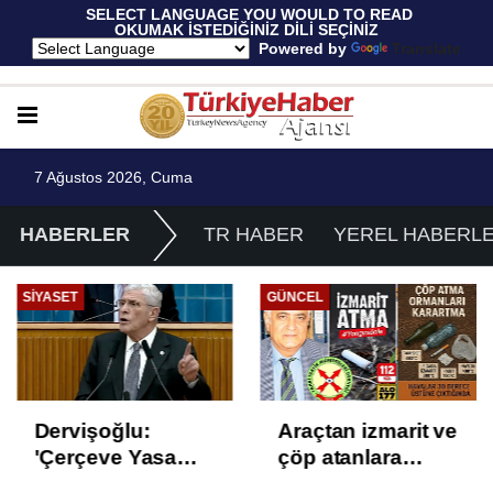
 SELECT LANGUAGE YOU WOULD TO READ 
OKUMAK İSTEDİĞİNİZ DİLİ SEÇİNİZ
  Powered by 
Translate
7 Ağustos 2026, Cuma
HABERLER
TR HABER
YEREL HABERL
SIYASET
GÜNCEL
Dervişoğlu:
Araçtan izmarit ve
'Çerçeve Yasa
çöp atanlara
Çözüm Değil,
uyarı: Trafiğin