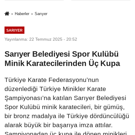
İkinci Cumhuriyet
sivil gözleri
ve İhanet
izmariti
Haberler
Sarıyer
Belgesidir!'
affetmeyecek
SARIYER
Yayınlanma: 22 Temmuz 2025 - 20:52
Sarıyer Belediyesi Spor Kulübü
Minik Karatecilerinden Üç Kupa
Türkiye Karate Federasyonu’nun
düzenlediği Türkiye Minikler Karate
Şampiyonası’na katılan Sarıyer Belediyesi
Spor Kulübü minik karatecileri, bir gümüş,
bir bronz madalya ile Türkiye dördüncülüğü
alarak büyük bir başarıya imza attılar.
Şampiyonadan üç kupa ile dönen minikleri