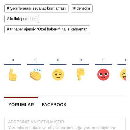
# Şehirlerarası seyahat kısıtlaması
# denetim
# kolluk personeli
# tr haber ajansi-**Özel haber-** halİs kahraman
YORUMLAR
FACEBOOK