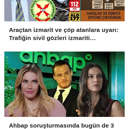
Araçtan izmarit ve çöp atanlara uyarı:
Trafiğin sivil gözleri izmariti
affetmeyecek
Ahbap soruşturmasında bugün de 3