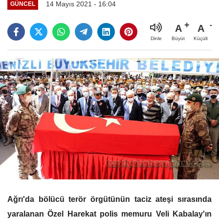
14 Mayıs 2021 - 16:04
GÜNCEL
A
A
Büyüt
Küçült
Dinle
Ağrı'da bölücü terör örgütünün taciz ateşi sırasında
yaralanan Özel Harekat polis memuru Veli Kabalay'ın