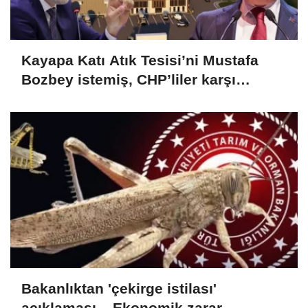
Kayapa Katı Atık Tesisi’ni Mustafa
Bozbey istemiş, CHP’liler karşı
çıkıyor!
Bakanlıktan 'çekirge istilası'
açıklaması... Ekonomik zarar