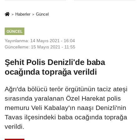
İkinci Cumhuriyet
sivil gözleri
ve İhanet
izmariti
Haberler
Güncel
Belgesidir!'
affetmeyecek
GÜNCEL
Yayınlanma: 14 Mayıs 2021 - 16:04
Güncelleme: 15 Mayıs 2021 - 11:55
Şehit Polis Denizli'de baba
ocağında toprağa verildi
Ağrı'da bölücü terör örgütünün taciz ateşi
sırasında yaralanan Özel Harekat polis
memuru Veli Kabalay'ın naaşı Denizli'nin
Tavas ilçesindeki baba ocağında toprağa
verildi.