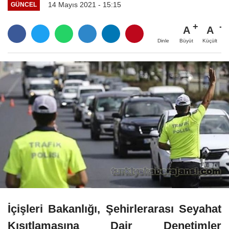
14 Mayıs 2021 - 15:15
GÜNCEL
A
A
Büyüt
Küçült
Dinle
İçişleri Bakanlığı, Şehirlerarası Seyahat
Kısıtlamasına Dair Denetimler