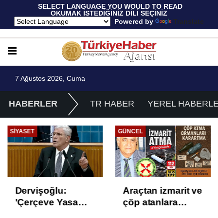
 SELECT LANGUAGE YOU WOULD TO READ 
OKUMAK İSTEDİĞİNİZ DİLİ SEÇİNİZ
  Powered by 
Translate
7 Ağustos 2026, Cuma
HABERLER
TR HABER
YEREL HABERL
SIYASET
GÜNCEL
Dervişoğlu:
Araçtan izmarit ve
'Çerçeve Yasa
çöp atanlara
Çözüm Değil,
uyarı: Trafiğin