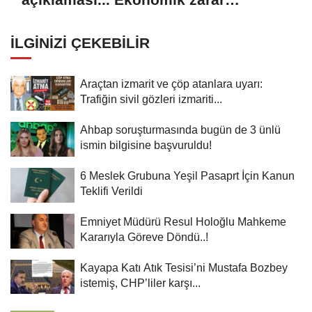
oluşturan popülasyon yok
İLGINIZI ÇEKEBILIR
Araçtan izmarit ve çöp atanlara uyarı:
Trafiğin sivil gözleri izmariti...
Ahbap soruşturmasında bugün de 3 ünlü
ismin bilgisine başvuruldu!
6 Meslek Grubuna Yeşil Pasaprt İçin Kanun
Teklifi Verildi
Emniyet Müdürü Resul Holoğlu Mahkeme
Kararıyla Göreve Döndü..!
Kayapa Katı Atık Tesisi’ni Mustafa Bozbey
istemiş, CHP’liler karşı...