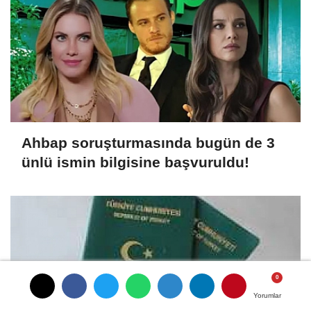
Ahbap soruşturmasında bugün de 3
ünlü ismin bilgisine başvuruldu!
Yorumlar
Yorumlar