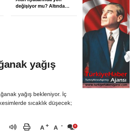
değişiyor mu? Altında
son görünüm!
ğanak yağış
ğanak yağış bekleniyor. İç
kesimlerde sıcaklık düşecek;
A
A