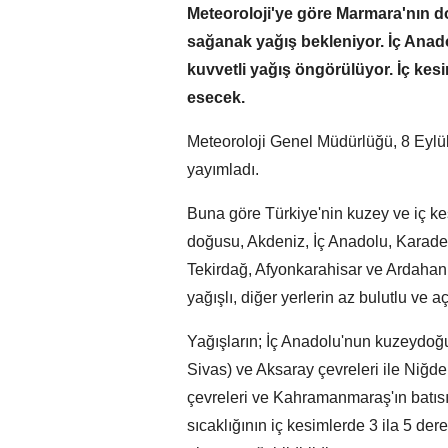
Meteoroloji'ye göre Marmara'nın d
sağanak yağış bekleniyor. İç Ana
kuvvetli yağış öngörülüyor. İç kes
esecek.
Meteoroloji Genel Müdürlüğü, 8 Eylü
yayımladı.
Buna göre Türkiye'nin kuzey ve iç kes
doğusu, Akdeniz, İç Anadolu, Karadeni
Tekirdağ, Afyonkarahisar ve Ardahan
yağışlı, diğer yerlerin az bulutlu ve a
Yağışların; İç Anadolu'nun kuzeydoğus
Sivas) ve Aksaray çevreleri ile Niğd
çevreleri ve Kahramanmaraş'ın batısı
sıcaklığının iç kesimlerde 3 ila 5 der