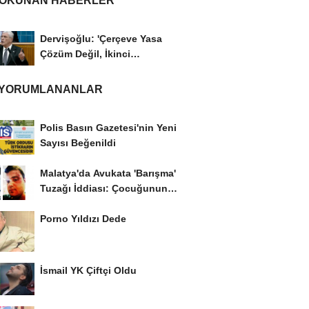
 OKUNAN HABERLER
Dervişoğlu: 'Çerçeve Yasa
Çözüm Değil, İkinci
Cumhuriyet ve İhanet...
 YORUMLANANLAR
Polis Basın Gazetesi'nin Yeni
Sayısı Beğenildi
Malatya'da Avukata 'Barışma'
Tuzağı İddiası: Çocuğunun
Gözü...
Porno Yıldızı Dede
İsmail YK Çiftçi Oldu