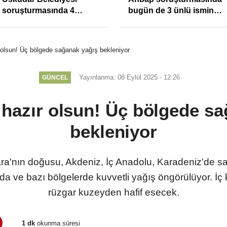
soruşturmasında 4
bugün de 3 ünlü ismin
tutuklama
bilgisine başvuruldu!
 olsun! Üç bölgede sağanak yağış bekleniyor
Yayınlanma: 08 Eylül 2025 - 12:26
GÜNCEL
 hazır olsun! Üç bölgede sa
bekleniyor
ra'nın doğusu, Akdeniz, İç Anadolu, Karadeniz'de sa
ve bazı bölgelerde kuvvetli yağış öngörülüyor. İç 
rüzgar kuzeyden hafif esecek.
1 dk
okunma süresi