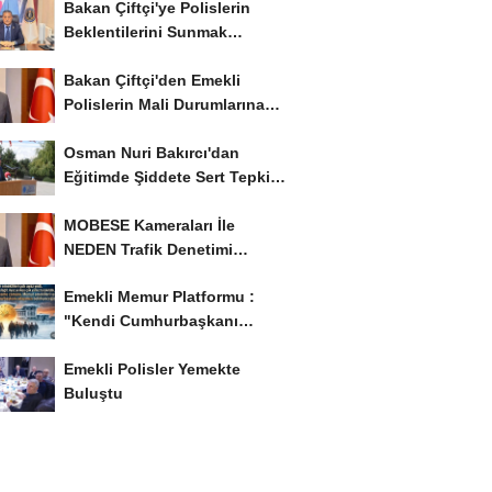
Bakan Çiftçi'ye Polislerin
Beklentilerini Sunmak
İstiyor..!
Bakan Çiftçi'den Emekli
Polislerin Mali Durumlarına
İyileştirme İstedi...
Osman Nuri Bakırcı'dan
Eğitimde Şiddete Sert Tepki:
'Eğitim Ailede...
MOBESE Kameraları İle
NEDEN Trafik Denetimi
Yapılmaz ?
Emekli Memur Platformu :
"Kendi Cumhurbaşkanı
Adayımızı Belirleyeceğiz..!...
Emekli Polisler Yemekte
Buluştu