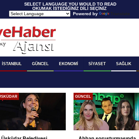
 SELECT LANGUAGE YOU WOULD TO READ 
OKUMAK İSTEDİĞİNİZ DİLİ SEÇİNİZ
  Powered by 
Translate
İSTANBUL
GÜNCEL
EKONOMI
SIYASET
SAĞLIK
ÜSKÜDAR
GÜNCEL
Üsküdar Belediyesi
Ahbap soruşturmasında