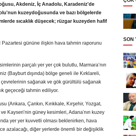
ÇOK
oğusu, Akdeniz, İç Anadolu, Karadeniz'de
dolu'nun kuzeydoğusunda ve bazı bölgelerde
imlerde sıcaklık düşecek; rüzgar kuzeyden hafif
SON
l Pazartesi gününe ilişkin hava tahmin raporunu
imlerinin parçalı yer yer çok bulutlu, Marmara’nın
z (Bayburt dışında) bölge geneli ile Kırklareli,
 çevrelerinin sağanak ve gök gürültülü sağanak
çık geçeceği tahmin ediliyor.
u (Ankara, Çankırı, Kırıkkale, Kırşehir, Yozgat,
e ve Kayseri'nin güney kesimleri, Adana'nın kuzey
nda yer yer kuvvetli olması beklenirken, hava
ece azalacağı, diğer yerlerde önemli bir değişiklik