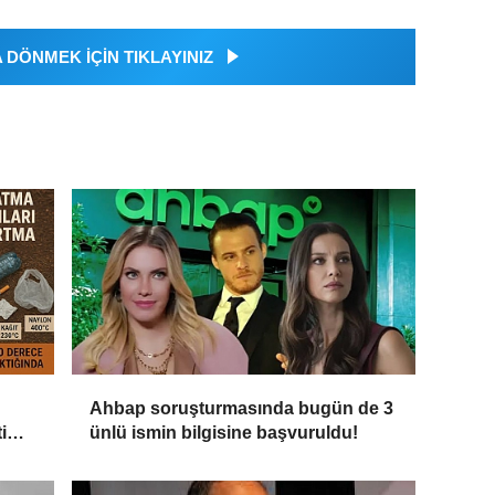
DÖNMEK İÇİN TIKLAYINIZ
Ahbap soruşturmasında bugün de 3
i
ünlü ismin bilgisine başvuruldu!