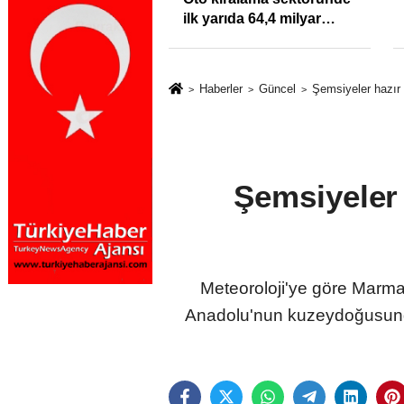
klığı Kısacında:
ilk yarıda 64,4 milyar
Sektörde
TL'lik araç yatırımı
rdato Fırtınası
Haberler
Güncel
Şemsiyeler hazır
Şemsiyeler
Meteoroloji'ye göre Marma
Anadolu'nun kuzeydoğusunda 