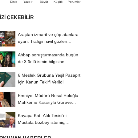
Büyüt
Küçült
Dinle
Yazdır
Yorumlar
IZI ÇEKEBILIR
Araçtan izmarit ve çöp atanlara
uyarı: Trafiğin sivil gözleri
izmariti...
Ahbap soruşturmasında bugün
de 3 ünlü ismin bilgisine
başvuruldu!
6 Meslek Grubuna Yeşil Pasaprt
İçin Kanun Teklifi Verildi
Emniyet Müdürü Resul Holoğlu
Mahkeme Kararıyla Göreve
Döndü..!
Kayapa Katı Atık Tesisi’ni
Mustafa Bozbey istemiş,
CHP’liler karşı...