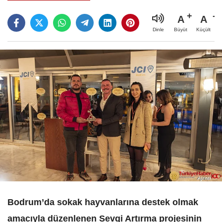
A
A
Büyüt
Küçült
Dinle
Bodrum’da sokak hayvanlarına destek olmak
amacıyla düzenlenen Sevgi Artırma projesinin