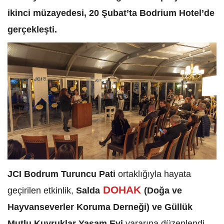
ikinci müzayedesi, 20 Şubat’ta Bodrium Hotel’de
gerçekleşti.
JCI Bodrum Turuncu Pati
ortaklığıyla hayata
DOHAK
geçirilen etkinlik,
Salda
(Doğa ve
Hayvanseverler Koruma Derneği) ve Güllük
Mutlu Kuyruklar Yaşam Evi
yararına düzenlendi.