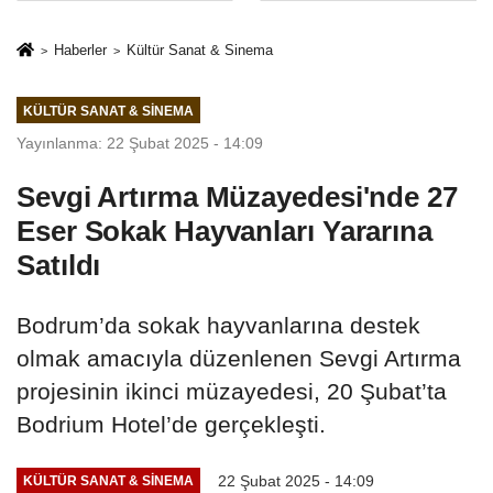
Mesleki Eğitim
İkinci Cumhuriyet
Protokolü
ve İhanet
Haberler
Kültür Sanat & Sinema
Belgesidir!'
KÜLTÜR SANAT & SINEMA
Yayınlanma: 22 Şubat 2025 - 14:09
Sevgi Artırma Müzayedesi'nde 27
Eser Sokak Hayvanları Yararına
Satıldı
Bodrum’da sokak hayvanlarına destek
olmak amacıyla düzenlenen Sevgi Artırma
projesinin ikinci müzayedesi, 20 Şubat’ta
Bodrium Hotel’de gerçekleşti.
22 Şubat 2025 - 14:09
KÜLTÜR SANAT & SINEMA