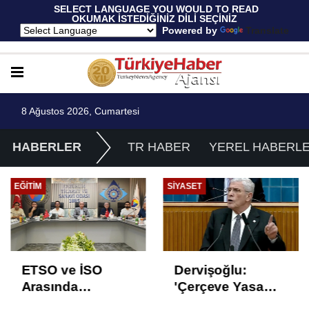
 SELECT LANGUAGE YOU WOULD TO READ 
OKUMAK İSTEDİĞİNİZ DİLİ SEÇİNİZ
  Powered by 
Translate
8 Ağustos 2026, Cumartesi
HABERLER
TR HABER
YEREL HABERL
EĞITIM
SIYASET
ETSO ve İSO
Dervişoğlu:
Arasında
'Çerçeve Yasa
İstihdam Odaklı
Çözüm Değil,