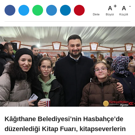
A
A
Büyüt
Küçült
Dinle
Kâğıthane Belediyesi’nin Hasbahçe’de
düzenlediği Kitap Fuarı, kitapseverlerin