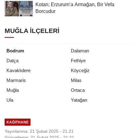
Kotan; Erzurum’a Armağan, Bir Vefa
Borcudur
MUĞLA İLÇELERI
Bodrum
Dalaman
Datça
Fethiye
Kavaklıdere
Köyceğiz
Marmaris
Milas
Muğla
Ortaca
Yatağan
Ula
KAĞITHANE
Yayınlanma: 21 Şubat 2025 - 21:21
Güncelleme: 21 Şubat 2025 - 21:21