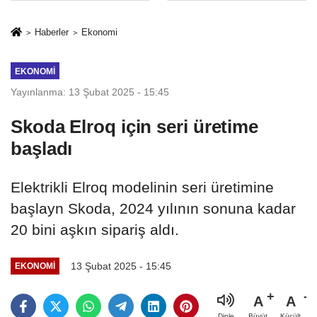
İkinci Cumhuriyet
sivil gözleri
ve İhanet
izmariti
Haberler
Ekonomi
Belgesidir!'
affetmeyecek
EKONOMI
Yayınlanma: 13 Şubat 2025 - 15:45
Skoda Elroq için seri üretime
başladı
Elektrikli Elroq modelinin seri üretimine
başlayn Skoda, 2024 yılının sonuna kadar
20 bini aşkın sipariş aldı.
13 Şubat 2025 - 15:45
EKONOMI
A
A
Büyüt
Küçült
Dinle