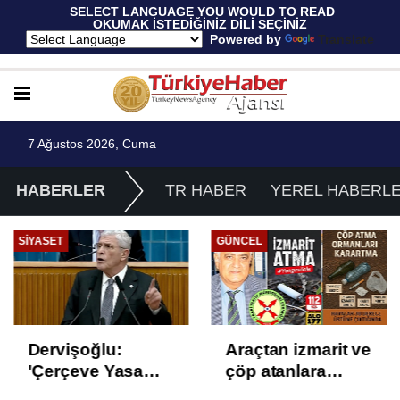
 SELECT LANGUAGE YOU WOULD TO READ 
OKUMAK İSTEDİĞİNİZ DİLİ SEÇİNİZ
  Powered by 
Translate
7 Ağustos 2026, Cuma
HABERLER
TR HABER
YEREL HABERL
SIYASET
GÜNCEL
Dervişoğlu:
Araçtan izmarit ve
'Çerçeve Yasa
çöp atanlara
Çözüm Değil,
uyarı: Trafiğin