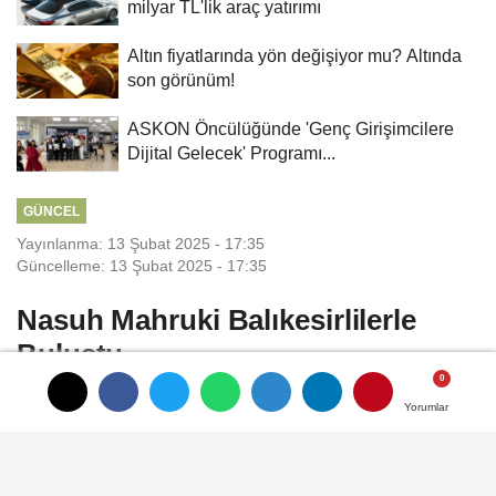
milyar TL'lik araç yatırımı
Altın fiyatlarında yön değişiyor mu? Altında
son görünüm!
ASKON Öncülüğünde 'Genç Girişimcilere
Dijital Gelecek' Programı...
GÜNCEL
Yayınlanma: 13 Şubat 2025 - 17:35
Güncelleme: 13 Şubat 2025 - 17:35
Nasuh Mahruki Balıkesirlilerle
Buluştu
Yorumlar
Yorumlar
Sosyal Girişimci, Profesyonel Dağcı ve
Yazar Nasuh Mahruki,Balıkesir Büyükşehir
Belediyesi’nin “Deprem” temalı düzenlediği