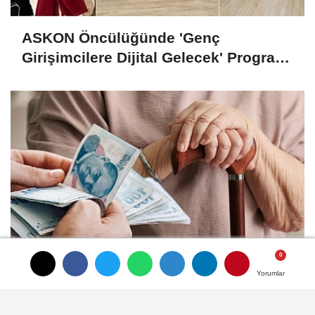
ASKON Öncülüğünde 'Genç
Girişimcilere Dijital Gelecek' Programı
Tamamlandı
En düşük emekli aylığını 23 Bin 552
Yorumlar
Yorumlar
Yorumlar
liraya yükselten madde kabul edildi