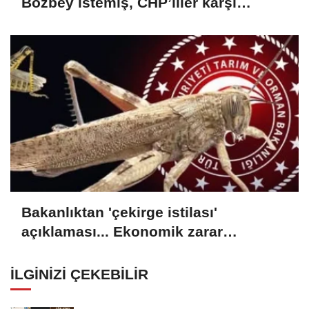
Bozbey istemiş, CHP’liler karşı
çıkıyor!
Bakanlıktan 'çekirge istilası'
açıklaması... Ekonomik zarar
oluşturan popülasyon yok
İLGINIZI ÇEKEBILIR