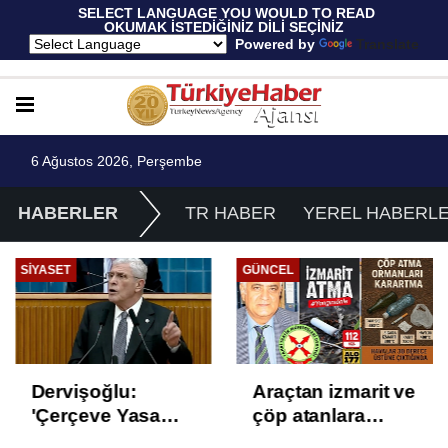
 SELECT LANGUAGE YOU WOULD TO READ 
OKUMAK İSTEDİĞİNİZ DİLİ SEÇİNİZ
  Powered by 
Translate
6 Ağustos 2026, Perşembe
HABERLER
TR HABER
YEREL HABERL
SIYASET
GÜNCEL
Dervişoğlu:
Araçtan izmarit ve
'Çerçeve Yasa
çöp atanlara
Çözüm Değil,
uyarı: Trafiğin