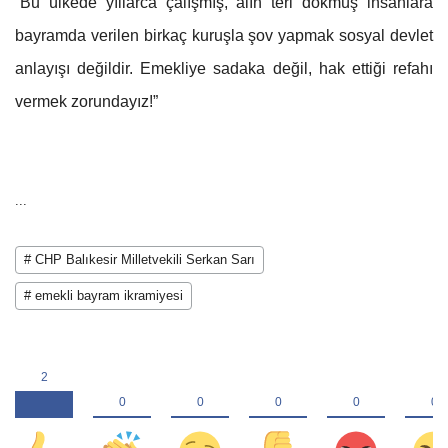
“Bu ülkede yıllarca çalışmış, alın teri dökmüş insanlara
bayramda verilen birkaç kuruşla şov yapmak sosyal devlet
anlayışı değildir. Emekliye sadaka değil, hak ettiği refahı
vermek zorundayız!”
...
# CHP Balıkesir Milletvekili Serkan Sarı
# emekli bayram ikramiyesi