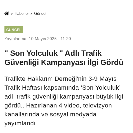
İkinci Cumhuriyet
sivil gözleri
ve İhanet
izmariti
Haberler
Güncel
Belgesidir!'
affetmeyecek
GÜNCEL
Yayınlanma: 10 Mayıs 2025 - 11:20
" Son Yolculuk " Adlı Trafik
Güvenliği Kampanyası İlgi Gördü
Trafikte Haklarım Derneği'nin 3-9 Mayıs
Trafik Haftası kapsamında ‘Son Yolculuk’
adlı trafik güvenliği kampanyası büyük ilgi
gördü.. Hazırlanan 4 video, televizyon
kanallarında ve sosyal medyada
yayımlandı.