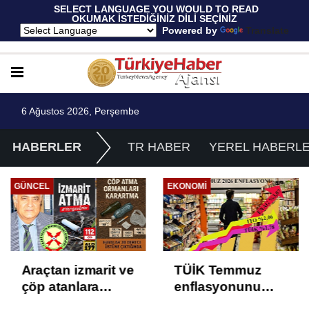
 SELECT LANGUAGE YOU WOULD TO READ 
OKUMAK İSTEDİĞİNİZ DİLİ SEÇİNİZ
  Powered by 
Translate
6 Ağustos 2026, Perşembe
HABERLER
TR HABER
YEREL HABERL
GÜNCEL
EKONOMI
Araçtan izmarit ve
TÜİK Temmuz
çöp atanlara
enflasyonunu
uyarı: Trafiğin
%31,75; ENAG