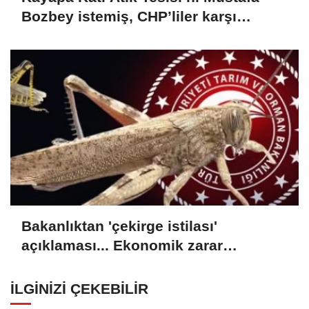
Bozbey istemiş, CHP’liler karşı
çıkıyor!
Bakanlıktan 'çekirge istilası'
açıklaması... Ekonomik zarar
oluşturan popülasyon yok
İLGINIZI ÇEKEBILIR