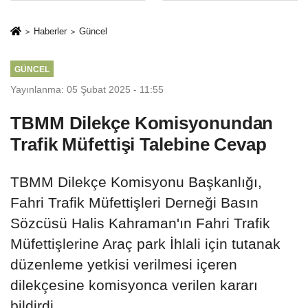
sivil gözleri
%50,49 olarak
izmariti
açıkladı
Haberler
Güncel
affetmeyecek
GÜNCEL
Yayınlanma: 05 Şubat 2025 - 11:55
TBMM Dilekçe Komisyonundan
Trafik Müfettişi Talebine Cevap
TBMM Dilekçe Komisyonu Başkanlığı,
Fahri Trafik Müfettişleri Derneği Basın
Sözcüsü Halis Kahraman'ın Fahri Trafik
Müfettişlerine Araç park İhlali için tutanak
düzenleme yetkisi verilmesi içeren
dilekçesine komisyonca verilen kararı
bildirdi.