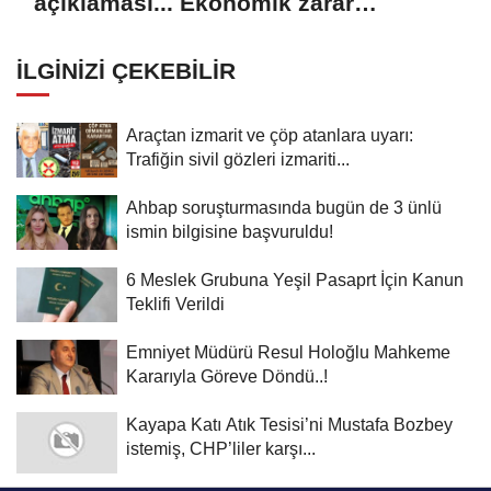
açıklaması... Ekonomik zarar
oluşturan popülasyon yok
İLGINIZI ÇEKEBILIR
Araçtan izmarit ve çöp atanlara uyarı:
Trafiğin sivil gözleri izmariti...
Ahbap soruşturmasında bugün de 3 ünlü
ismin bilgisine başvuruldu!
6 Meslek Grubuna Yeşil Pasaprt İçin Kanun
Teklifi Verildi
Emniyet Müdürü Resul Holoğlu Mahkeme
Kararıyla Göreve Döndü..!
Kayapa Katı Atık Tesisi’ni Mustafa Bozbey
istemiş, CHP’liler karşı...