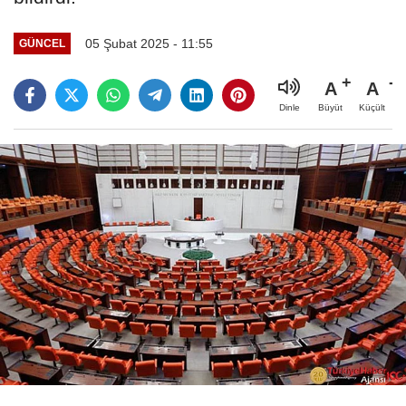
05 Şubat 2025 - 11:55
GÜNCEL
A
A
Büyüt
Küçült
Dinle