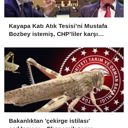
Kayapa Katı Atık Tesisi’ni Mustafa
Bozbey istemiş, CHP’liler karşı
çıkıyor!
Bakanlıktan 'çekirge istilası'