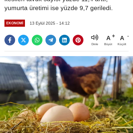
yumurta üretimi ise yüzde 9,7 geriledi.
13 Eylül 2025 - 14:12
EKONOMI
A
A
Büyüt
Küçült
Dinle