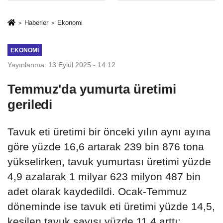
sivil gözleri
%50,49 olarak
izmariti
açıkladı
Haberler
Ekonomi
affetmeyecek
EKONOMI
Yayınlanma: 13 Eylül 2025 - 14:12
Temmuz'da yumurta üretimi
geriledi
Tavuk eti üretimi bir önceki yılın aynı ayına
göre yüzde 16,6 artarak 239 bin 876 tona
yükselirken, tavuk yumurtası üretimi yüzde
4,9 azalarak 1 milyar 623 milyon 487 bin
adet olarak kaydedildi. Ocak-Temmuz
döneminde ise tavuk eti üretimi yüzde 14,5,
kesilen tavuk sayısı yüzde 11,4 arttı;