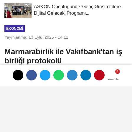
ASKON Öncülüğünde 'Genç Girişimcilere
Dijital Gelecek' Programı...
EKONOMI
Yayınlanma: 13 Eylül 2025 - 14:12
Marmarabirlik ile Vakıfbank'tan iş
birliği protokolü
Marmarabirlik blokaj süresinin düşürülmesi
Yorumlar
Yorumlar
ve ortaklar adına yeni kazanımlar elde
edilmesi amacıyla, ulusal düzeyde faaliyet
gösteren, yaygın şube ve ATM ağına sahip
bankalarla gerçekleştirdiği ihale sonucunda
Vakıfbank ile iş birliği protokolü imzaladı.