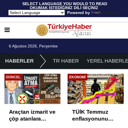
 SELECT LANGUAGE YOU WOULD TO READ 
OKUMAK İSTEDİĞİNİZ DİLİ SEÇİNİZ
  Powered by 
Translate
6 Ağustos 2026, Perşembe
HABERLER
TR HABER
YEREL HABERL
GÜNCEL
EKONOMI
Araçtan izmarit ve
TÜİK Temmuz
çöp atanlara
enflasyonunu
uyarı: Trafiğin
%31,75; ENAG