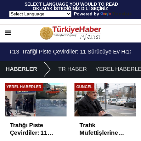
 SELECT LANGUAGE YOU WOULD TO READ 
OKUMAK İSTEDİĞİNİZ DİLİ SEÇİNİZ
  Powered by 
Translate
Ev Hapsi, 2 Milyon Lira Ceza..!
13:53
Trafik Müfettişlerine Getirilen 70 Yaş Sınırlama
14:
HABERLER
TR HABER
YEREL HABERL
YEREL HABERLER
GÜNCEL
Trafiği Piste
Trafik
Çevirdiler: 11
Müfettişlerine
Sürücüye Ev
Getirilen 70 Yaş