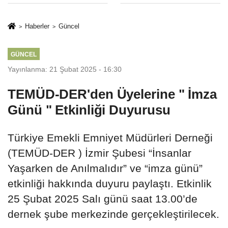
Hapsi, 2 Milyon
Sınırlaması Adil
Lira Ceza..!
Mi..?
Haberler
Güncel
GÜNCEL
Yayınlanma: 21 Şubat 2025 - 16:30
TEMÜD-DER'den Üyelerine " İmza
Günü " Etkinliği Duyurusu
Türkiye Emekli Emniyet Müdürleri Derneği
(TEMÜD-DER ) İzmir Şubesi “İnsanlar
Yaşarken de Anılmalıdır” ve “imza günü”
etkinliği hakkında duyuru paylaştı. Etkinlik
25 Şubat 2025 Salı günü saat 13.00’de
dernek şube merkezinde gerçekleştirilecek.