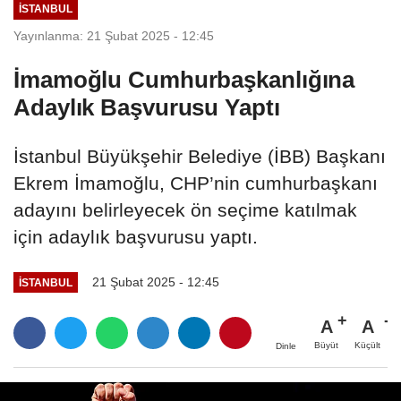
İSTANBUL
Yayınlanma: 21 Şubat 2025 - 12:45
İmamoğlu Cumhurbaşkanlığına
Adaylık Başvurusu Yaptı
İstanbul Büyükşehir Belediye (İBB) Başkanı
Ekrem İmamoğlu, CHP’nin cumhurbaşkanı
adayını belirleyecek ön seçime katılmak
için adaylık başvurusu yaptı.
21 Şubat 2025 - 12:45
İSTANBUL
A
A
Büyüt
Küçült
Dinle