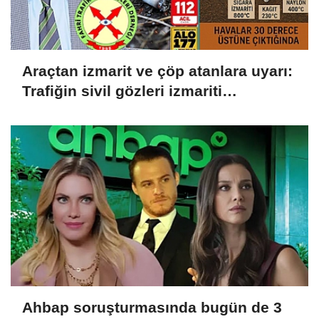
Araçtan izmarit ve çöp atanlara uyarı:
Trafiğin sivil gözleri izmariti
affetmeyecek
Ahbap soruşturmasında bugün de 3