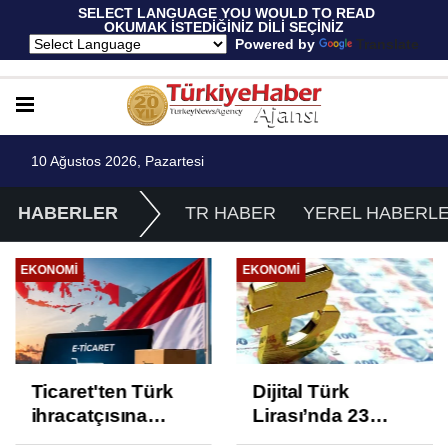
 SELECT LANGUAGE YOU WOULD TO READ 
OKUMAK İSTEDİĞİNİZ DİLİ SEÇİNİZ
  Powered by 
Translate
10 Ağustos 2026, Pazartesi
HABERLER
TR HABER
YEREL HABERL
EKONOMI
EKONOMI
Ticaret'ten Türk
Dijital Türk
ihracatçısına
Lirası’nda 23
Endonezya pazarı
proje üçüncü faza