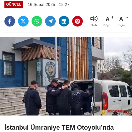
16 Şubat 2025 - 13:27
GÜNCEL
A
A
Büyüt
Küçült
Dinle
İstanbul Ümraniye TEM Otoyolu’nda