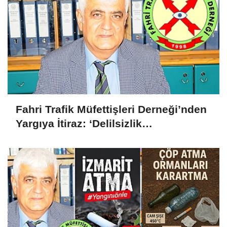
Fahri Trafik Müfettişleri Derneği’nden
Yargıya İtiraz: ‘Delilsizlik
Gerekçesiyle Ceza İptali
Hukuksuzdur’