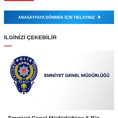
ANASAYFAYA DÖNMEK İÇİN TIKLAYINIZ
İLGINIZI ÇEKEBILIR
Emniyet Genel Müdürlüğüne 6 Bin