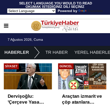
 SELECT LANGUAGE YOU WOULD TO READ 
OKUMAK İSTEDİĞİNİZ DİLİ SEÇİNİZ
  Powered by 
Translate
7 Ağustos 2026, Cuma
HABERLER
TR HABER
YEREL HABERL
SIYASET
GÜNCEL
Dervişoğlu:
Araçtan izmarit ve
'Çerçeve Yasa
çöp atanlara
Çözüm Değil,
uyarı: Trafiğin