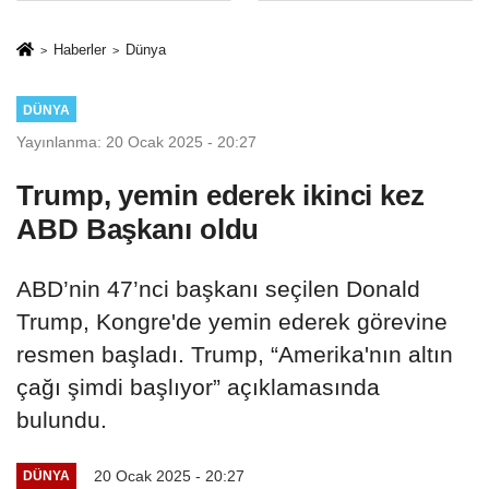
İkinci Cumhuriyet
sivil gözleri
ve İhanet
izmariti
Haberler
Dünya
Belgesidir!'
affetmeyecek
DÜNYA
Yayınlanma: 20 Ocak 2025 - 20:27
Trump, yemin ederek ikinci kez
ABD Başkanı oldu
ABD’nin 47’nci başkanı seçilen Donald
Trump, Kongre'de yemin ederek görevine
resmen başladı. Trump, “Amerika'nın altın
çağı şimdi başlıyor” açıklamasında
bulundu.
20 Ocak 2025 - 20:27
DÜNYA