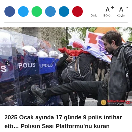
A
A
Büyüt
Küçült
Dinle
2025 Ocak ayında 17 günde 9 polis intihar
etti... Polisin Sesi Platformu'nu
kuran