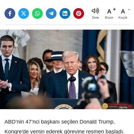
A
A
Büyüt
Küçült
Dinle
ABD’nin 47’nci başkanı seçilen Donald Trump,
Kongre'de yemin ederek görevine resmen başladı.