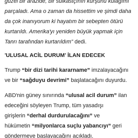
güzel bir arazide, bir suikastçının kurşunu kulağımı
parçaladı. Ama o zaman da hissettim ve şimdi daha
da çok inanıyorum ki hayatım bir sebepten ötürü
kurtarıldı. Amerika'yı yeniden büyük yapmak için
Tanrı tarafından kurtarıldım”
dedi.
'ULUSAL ACİL DURUM' İLAN EDECEK
Trump
“bir dizi tarihi kararname”
imzalayacağını
ve bir
“sağduyu devrimi”
başlatacağını duyurdu.
ABD'nin güney sınırında
“ulusal acil durum”
ilan
edeceğini söyleyen Trump, tüm yasadışı
girişlerin
“derhal durdurulacağını”
ve
hükümetin
“milyonlarca suçlu yabancıyı”
geri
göndermeye başlayacağını açıkladı.