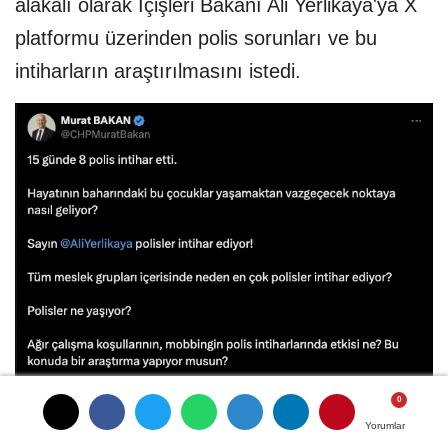
alakalı olarak İçişleri Bakanı Ali Yerlikaya'ya X
platformu üzerinden polis sorunları ve bu
intiharların araştırılmasını istedi.
Yorumlar
Yorumlar