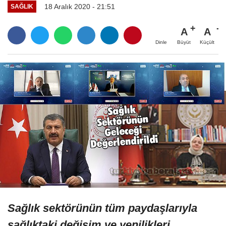
18 Aralık 2020 - 21:51
SAĞLIK
A
A
Büyüt
Küçült
Dinle
Sağlık sektörünün tüm paydaşlarıyla
sağlıktaki değişim ve yenilikleri