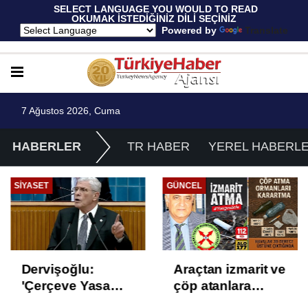
 SELECT LANGUAGE YOU WOULD TO READ 
OKUMAK İSTEDİĞİNİZ DİLİ SEÇİNİZ
  Powered by 
Translate
7 Ağustos 2026, Cuma
HABERLER
TR HABER
YEREL HABERL
SIYASET
GÜNCEL
Dervişoğlu:
Araçtan izmarit ve
'Çerçeve Yasa
çöp atanlara
Çözüm Değil,
uyarı: Trafiğin