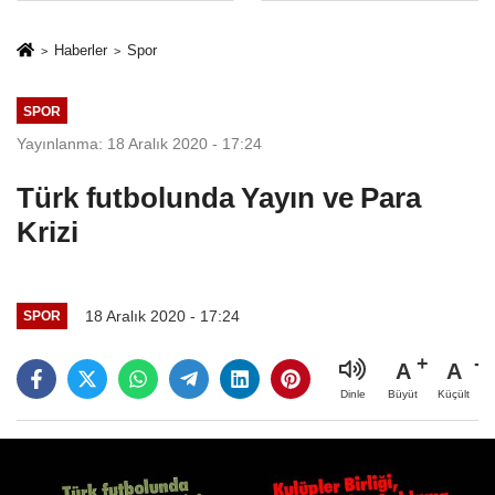
İkinci Cumhuriyet
sivil gözleri
ve İhanet
izmariti
Haberler
Spor
Belgesidir!'
affetmeyecek
SPOR
Yayınlanma: 18 Aralık 2020 - 17:24
Türk futbolunda Yayın ve Para
Krizi
18 Aralık 2020 - 17:24
SPOR
A
A
Büyüt
Küçült
Dinle