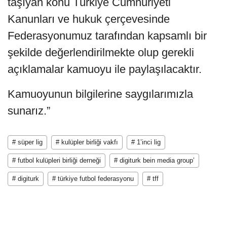
taşıyan konu Türkiye Cumhuriyeti
Kanunları ve hukuk çerçevesinde
Federasyonumuz tarafından kapsamlı bir
şekilde değerlendirilmekte olup gerekli
açıklamalar kamuoyu ile paylaşılacaktır.
Kamuoyunun bilgilerine saygılarımızla
sunarız.”
# süper lig
# kulüpler birliği vakfı
# 1’inci lig
# futbol kulüpleri birliği derneği
# digiturk bein media group’
# digiturk
# türkiye futbol federasyonu
# tff