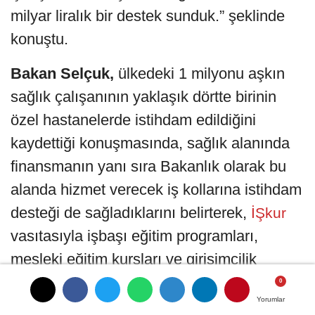
milyar liralık bir destek sunduk.” şeklinde
konuştu.
Bakan Selçuk,
ülkedeki 1 milyonu aşkın
sağlık çalışanının yaklaşık dörtte birinin
özel hastanelerde istihdam edildiğini
kaydettiği konuşmasında, sağlık alanında
finansmanın yanı sıra Bakanlık olarak bu
alanda hizmet verecek iş kollarına istihdam
desteği de sağladıklarını belirterek,
İŞkur
vasıtasıyla işbaşı eğitim programları,
mesleki eğitim kursları ve girişimcilik
eğitimleri gibi çeşitli aktif işgücü
Yorumlar
Yorumlar
programları düzenlediklerini de anlattı.