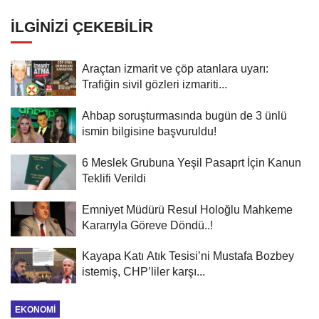
oluşturan popülasyon yok
İLGINIZI ÇEKEBILIR
Araçtan izmarit ve çöp atanlara uyarı:
Trafiğin sivil gözleri izmariti...
Ahbap soruşturmasında bugün de 3 ünlü
ismin bilgisine başvuruldu!
6 Meslek Grubuna Yeşil Pasaprt İçin Kanun
Teklifi Verildi
Emniyet Müdürü Resul Holoğlu Mahkeme
Kararıyla Göreve Döndü..!
Kayapa Katı Atık Tesisi’ni Mustafa Bozbey
istemiş, CHP’liler karşı...
EKONOMI