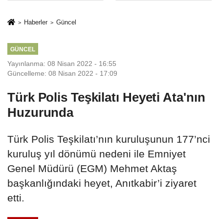
sivil gözleri
%50,49 olarak
izmariti
açıkladı
Haberler
Güncel
affetmeyecek
GÜNCEL
Yayınlanma: 08 Nisan 2022 - 16:55
Güncelleme: 08 Nisan 2022 - 17:09
Türk Polis Teşkilatı Heyeti Ata'nın
Huzurunda
Türk Polis Teşkilatı’nın kuruluşunun 177’nci
kuruluş yıl dönümü nedeni ile Emniyet
Genel Müdürü (EGM) Mehmet Aktaş
başkanlığındaki heyet, Anıtkabir’i ziyaret
etti.