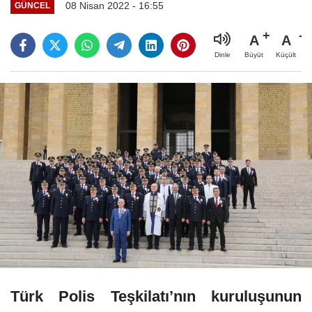
08 Nisan 2022 - 16:55
GÜNCEL
A
A
Büyüt
Küçült
Dinle
Türk Polis Teşkilatı’nın kuruluşunun