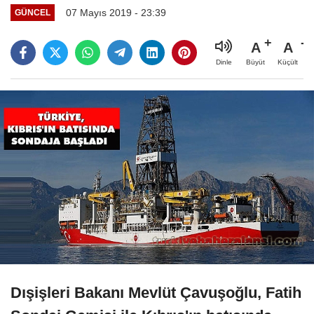
07 Mayıs 2019 - 23:39
GÜNCEL
A
A
Büyüt
Küçült
Dinle
Dışişleri Bakanı Mevlüt Çavuşoğlu, Fatih