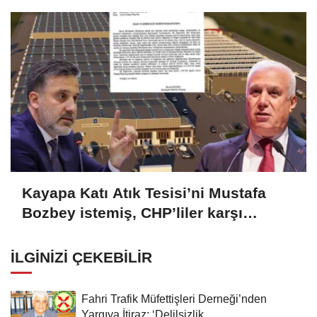
Kayapa Katı Atık Tesisi’ni Mustafa
Bozbey istemiş, CHP’liler karşı
çıkıyor!
İLGINIZI ÇEKEBILIR
Fahri Trafik Müfettişleri Derneği’nden
Yargıya İtiraz: ‘Delilsizlik...