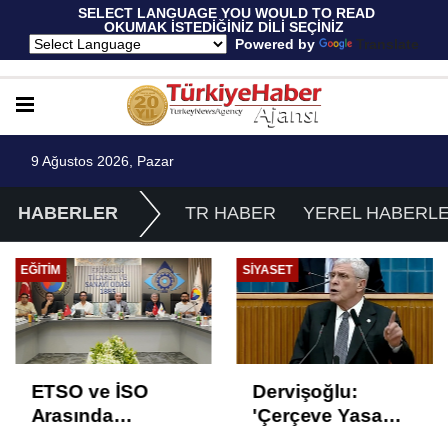
 SELECT LANGUAGE YOU WOULD TO READ 
OKUMAK İSTEDİĞİNİZ DİLİ SEÇİNİZ
  Powered by 
Translate
9 Ağustos 2026, Pazar
HABERLER
TR HABER
YEREL HABERL
EĞITIM
SIYASET
ETSO ve İSO
Dervişoğlu:
Arasında
'Çerçeve Yasa
İstihdam Odaklı
Çözüm Değil,