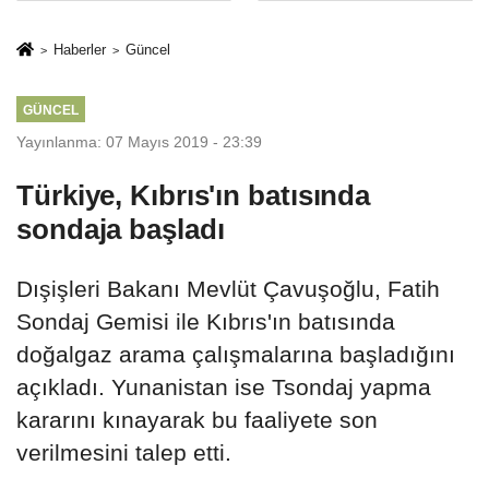
Mesleki Eğitim
İkinci Cumhuriyet
Protokolü
ve İhanet
Haberler
Güncel
Belgesidir!'
GÜNCEL
Yayınlanma: 07 Mayıs 2019 - 23:39
Türkiye, Kıbrıs'ın batısında
sondaja başladı
Dışişleri Bakanı Mevlüt Çavuşoğlu, Fatih
Sondaj Gemisi ile Kıbrıs'ın batısında
doğalgaz arama çalışmalarına başladığını
açıkladı. Yunanistan ise Tsondaj yapma
kararını kınayarak bu faaliyete son
verilmesini talep etti.