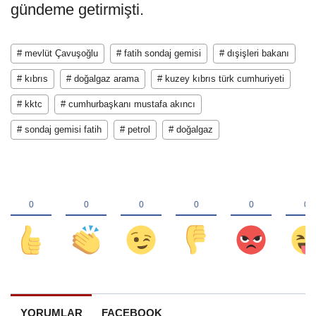
gündeme getirmişti.
# mevlüt Çavuşoğlu
# fatih sondaj gemisi
# dışişleri bakanı
# kıbrıs
# doğalgaz arama
# kuzey kıbrıs türk cumhuriyeti
# kktc
# cumhurbaşkanı mustafa akıncı
# sondaj gemisi fatih
# petrol
# doğalgaz
YORUMLAR
FACEBOOK