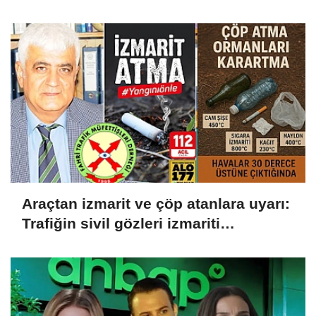
Gerekçesiyle Ceza İptali
Hukuksuzdur’
Araçtan izmarit ve çöp atanlara uyarı:
Trafiğin sivil gözleri izmariti
affetmeyecek