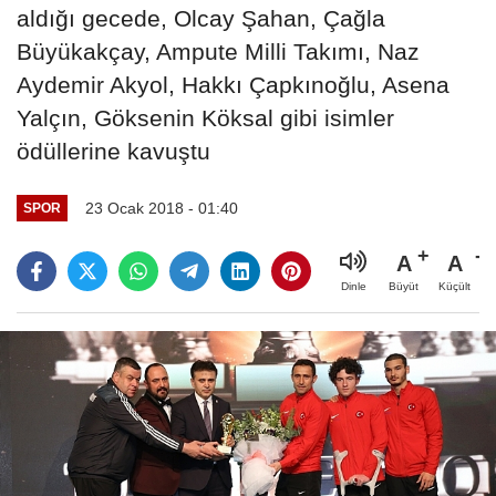
aldığı gecede, Olcay Şahan, Çağla
Büyükakçay, Ampute Milli Takımı, Naz
Aydemir Akyol, Hakkı Çapkınoğlu, Asena
Yalçın, Göksenin Köksal gibi isimler
ödüllerine kavuştu
23 Ocak 2018 - 01:40
SPOR
A
A
Büyüt
Küçült
Dinle