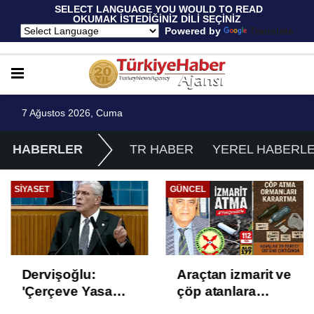
 SELECT LANGUAGE YOU WOULD TO READ 
OKUMAK İSTEDİĞİNİZ DİLİ SEÇİNİZ
  Powered by 
Translate
7 Ağustos 2026, Cuma
HABERLER
TR HABER
YEREL HABERL
SIYASET
GÜNCEL
Dervişoğlu:
Araçtan izmarit ve
'Çerçeve Yasa
çöp atanlara
Çözüm Değil,
uyarı: Trafiğin