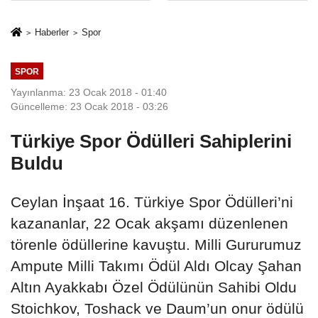
İkinci Cumhuriyet
sivil gözleri
ve İhanet
izmariti
Haberler
Spor
Belgesidir!'
affetmeyecek
SPOR
Yayınlanma: 23 Ocak 2018 - 01:40
Güncelleme: 23 Ocak 2018 - 03:26
Türkiye Spor Ödülleri Sahiplerini
Buldu
Ceylan İnşaat 16. Türkiye Spor Ödülleri’ni
kazananlar, 22 Ocak akşamı düzenlenen
törenle ödüllerine kavuştu. Milli Gururumuz
Ampute Milli Takımı Ödül Aldı Olcay Şahan
Altın Ayakkabı Özel Ödülünün Sahibi Oldu
Stoichkov, Toshack ve Daum’un onur ödülü