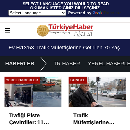
 SELECT LANGUAGE YOU WOULD TO READ 
OKUMAK İSTEDİĞİNİZ DİLİ SEÇİNİZ
  Powered by 
Translate
Ev Hapsi, 2 Milyon Lira Ceza..!
13:53
Trafik Müfettişlerine Getirilen 70 Yaş Sınırlama
14:
HABERLER
TR HABER
YEREL HABERL
YEREL HABERLER
GÜNCEL
Trafiği Piste
Trafik
Çevirdiler: 11
Müfettişlerine
Sürücüye Ev
Getirilen 70 Yaş