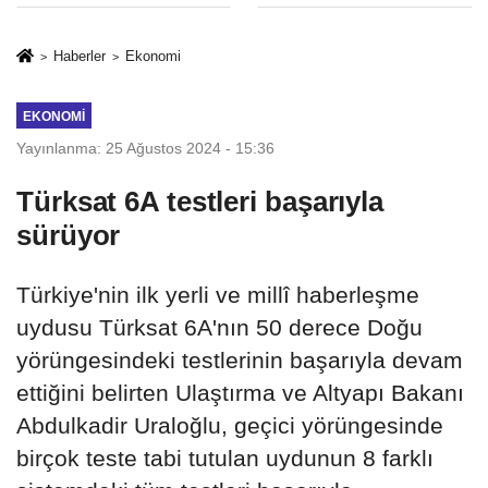
Hapsi, 2 Milyon
Sınırlaması Adil
Lira Ceza..!
Mi..?
Haberler
Ekonomi
EKONOMI
Yayınlanma: 25 Ağustos 2024 - 15:36
Türksat 6A testleri başarıyla
sürüyor
Türkiye'nin ilk yerli ve millî haberleşme
uydusu Türksat 6A'nın 50 derece Doğu
yörüngesindeki testlerinin başarıyla devam
ettiğini belirten Ulaştırma ve Altyapı Bakanı
Abdulkadir Uraloğlu, geçici yörüngesinde
birçok teste tabi tutulan uydunun 8 farklı