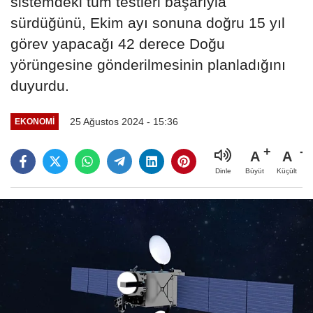
sistemdeki tüm testleri başarıyla
sürdüğünü, Ekim ayı sonuna doğru 15 yıl
görev yapacağı 42 derece Doğu
yörüngesine gönderilmesinin planladığını
duyurdu.
25 Ağustos 2024 - 15:36
EKONOMI
A
A
Büyüt
Küçült
Dinle