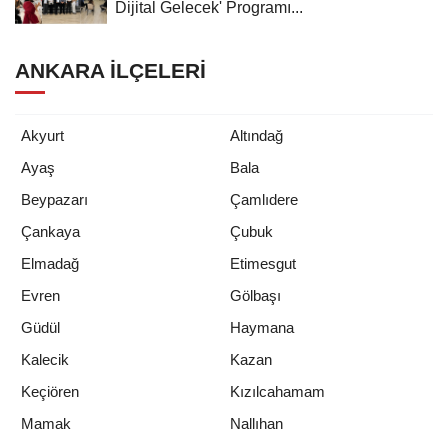
Dijital Gelecek' Programı...
ANKARA İLÇELERI
Akyurt
Altındağ
Ayaş
Bala
Beypazarı
Çamlıdere
Çankaya
Çubuk
Elmadağ
Etimesgut
Evren
Gölbaşı
Güdül
Haymana
Kalecik
Kazan
Keçiören
Kızılcahamam
Mamak
Nallıhan