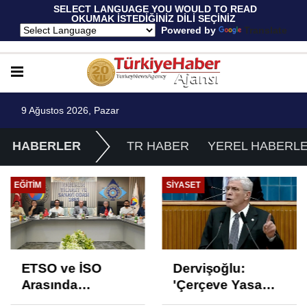
 SELECT LANGUAGE YOU WOULD TO READ 
OKUMAK İSTEDİĞİNİZ DİLİ SEÇİNİZ
  Powered by 
Translate
9 Ağustos 2026, Pazar
HABERLER
TR HABER
YEREL HABERL
SIYASET
GÜNCEL
Dervişoğlu:
Araçtan izmarit ve
'Çerçeve Yasa
çöp atanlara
Çözüm Değil,
uyarı: Trafiğin