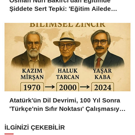
Osman Nuri Bakırcı'dan Eğitimde
Şiddete Sert Tepki: 'Eğitim Ailede
Başlar'
Atatürk'ün Dil Devrimi, 100 Yıl Sonra
'Türkçe'nin Sıfır Noktası' Çalışmasıyla
Bilimsel Zemine Oturdu
İLGINIZI ÇEKEBILIR