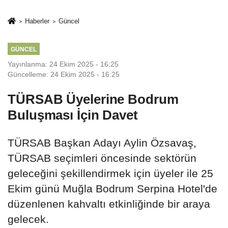
İkinci Cumhuriyet
sivil gözleri
ve İhanet
izmariti
Haberler
Güncel
Belgesidir!'
affetmeyecek
GÜNCEL
Yayınlanma: 24 Ekim 2025 - 16:25
Güncelleme: 24 Ekim 2025 - 16:25
TÜRSAB Üyelerine Bodrum
Buluşması İçin Davet
TÜRSAB Başkan Adayı Aylin Özsavaş,
TÜRSAB seçimleri öncesinde sektörün
geleceğini şekillendirmek için üyeler ile 25
Ekim günü Muğla Bodrum Serpina Hotel'de
düzenlenen kahvaltı etkinliğinde bir araya
gelecek.