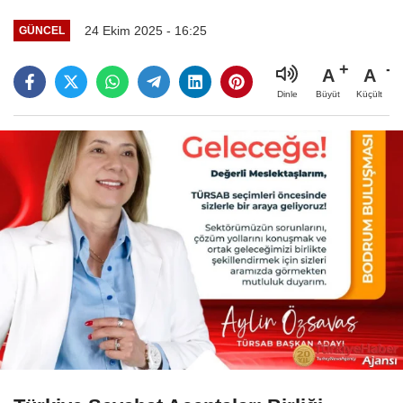
24 Ekim 2025 - 16:25
GÜNCEL
A
A
Büyüt
Küçült
Dinle