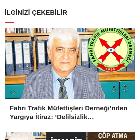
İLGINIZI ÇEKEBILIR
Fahri Trafik Müfettişleri Derneği’nden
Yargıya İtiraz: ‘Delilsizlik
Gerekçesiyle Ceza İptali
Hukuksuzdur’