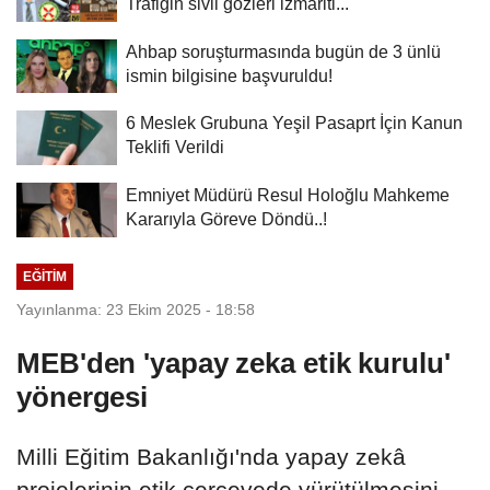
Trafiğin sivil gözleri izmariti...
Ahbap soruşturmasında bugün de 3 ünlü
ismin bilgisine başvuruldu!
6 Meslek Grubuna Yeşil Pasaprt İçin Kanun
Teklifi Verildi
Emniyet Müdürü Resul Holoğlu Mahkeme
Kararıyla Göreve Döndü..!
EĞITIM
Yayınlanma: 23 Ekim 2025 - 18:58
MEB'den 'yapay zeka etik kurulu'
yönergesi
Milli Eğitim Bakanlığı'nda yapay zekâ
projelerinin etik çerçevede yürütülmesini