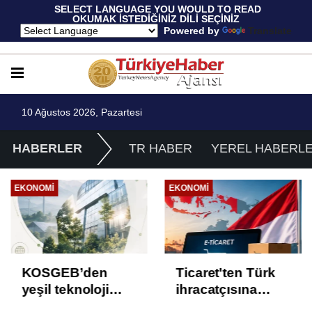
 SELECT LANGUAGE YOU WOULD TO READ 
OKUMAK İSTEDİĞİNİZ DİLİ SEÇİNİZ
  Powered by 
Translate
10 Ağustos 2026, Pazartesi
HABERLER
TR HABER
YEREL HABERL
EKONOMI
EKONOMI
KOSGEB’den
Ticaret'ten Türk
yeşil teknoloji
ihracatçısına
girişimlerine 6,5
Endonezya pazarı