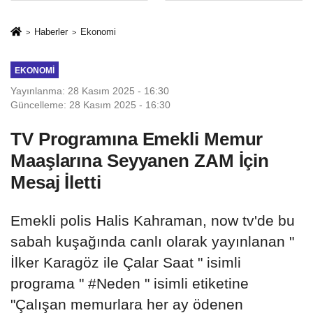
milyon TL’ye
rehberi
kadar destek
Haberler
Ekonomi
EKONOMI
Yayınlanma: 28 Kasım 2025 - 16:30
Güncelleme: 28 Kasım 2025 - 16:30
TV Programına Emekli Memur
Maaşlarına Seyyanen ZAM İçin
Mesaj İletti
Emekli polis Halis Kahraman, now tv'de bu
sabah kuşağında canlı olarak yayınlanan "
İlker Karagöz ile Çalar Saat " isimli
programa " #Neden " isimli etiketine
"Çalışan memurlara her ay ödenen