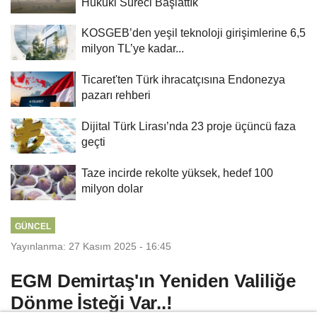
Hukuki Süreci Başlattık'
KOSGEB’den yeşil teknoloji girişimlerine 6,5
milyon TL’ye kadar...
Ticaret'ten Türk ihracatçısına Endonezya
pazarı rehberi
Dijital Türk Lirası’nda 23 proje üçüncü faza
geçti
Taze incirde rekolte yüksek, hedef 100
milyon dolar
GÜNCEL
Yayınlanma: 27 Kasım 2025 - 16:45
EGM Demirtaş'ın Yeniden Valiliğe
Dönme İsteği Var..!