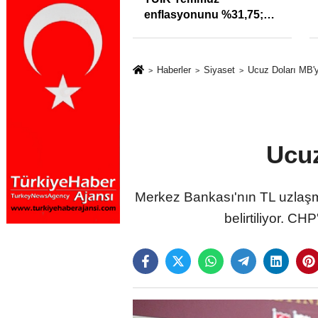
ra uyarı: Trafiğin
enflasyonunu %31,75;
özleri izmariti
ENAG %50,49 olarak
meyecek
açıkladı
Haberler
Siyaset
Ucuz Doları MB'y
Ucuz
Merkez Bankası'nın TL uzlaşmal
belirtiliyor. C