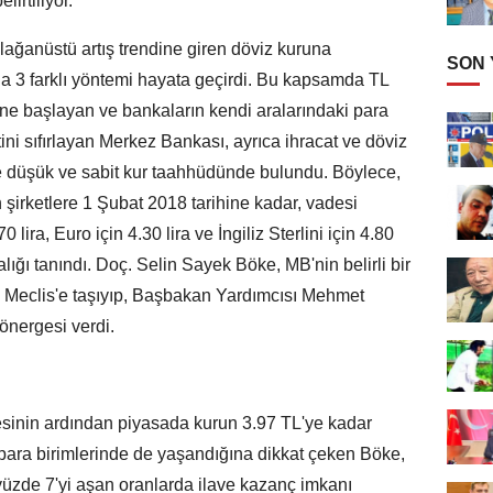
irtiliyor.
lağanüstü artış trendine giren döviz kuruna
SON
a 3 farklı yöntemi hayata geçirdi. Bu kapsamda TL
rine başlayan ve bankaların kendi aralarındaki para
ni sıfırlayan Merkez Bankası, ayrıca ihracat ve döviz
re düşük ve sabit kur taahhüdünde bulundu. Böylece,
 şirketlere 1 Şubat 2018 tarihine kadar, vadesi
0 lira, Euro için 4.30 lira ve İngiliz Sterlini için 4.80
lığı tanındı. Doç. Selin Sayek Böke, MB'nin belirli bir
ı Meclis'e taşıyıp, Başbakan Yardımcısı Mehmet
önergesi verdi.
esinin ardından piyasada kurun 3.97 TL'ye kadar
para birimlerinde de yaşandığına dikkat çeken Böke,
yüzde 7'yi aşan oranlarda ilave kazanç imkanı