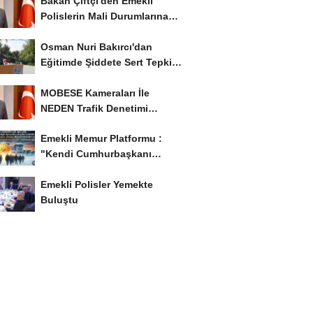
Bakan Çiftçi'den Emekli
Polislerin Mali Durumlarına
İyileştirme İstedi...
Osman Nuri Bakırcı'dan
Eğitimde Şiddete Sert Tepki:
'Eğitim Ailede...
MOBESE Kameraları İle
NEDEN Trafik Denetimi
Yapılmaz ?
Emekli Memur Platformu :
"Kendi Cumhurbaşkanı
Adayımızı Belirleyeceğiz..!...
Emekli Polisler Yemekte
Buluştu