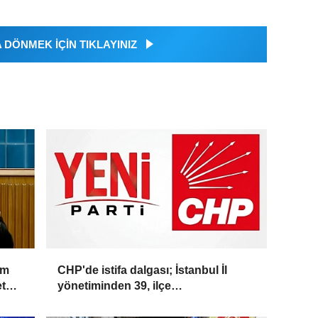
DÖNMEK İÇİN TIKLAYINIZ
üm
CHP'de istifa dalgası; İstanbul İl
et
yönetiminden 39, ilçe
başkanlarından 36 kişi ayrıldı!