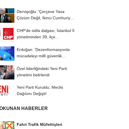
Dervişoğlu: 'Çerçeve Yasa
Çözüm Değil, İkinci Cumhuriyet
ve İhanet...
CHP'de istifa dalgası; İstanbul İl
yönetiminden 39, ilçe
başkanlarından...
Erdoğan: 'Dezenformasyonla
mücadeleyi millî güvenlik
meselesi olarak...
Özel liderliğindeki Yeni Parti
yönetimi belirlendi
Yeni Parti Kuruldu, Meclis
Dağılımı Değişti!
 OKUNAN HABERLER
Fahri Trafik Müfettişleri