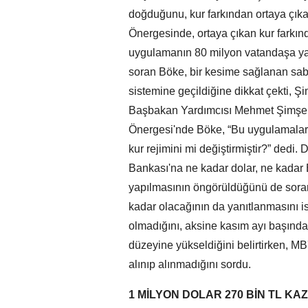
doğduğunu, kur farkından ortaya çıka
Önergesinde, ortaya çıkan kur farkın
uygulamanın 80 milyon vatandaşa ya
soran Böke, bir kesime sağlanan sabi
sistemine geçildiğine dikkat çekti, Şim
Başbakan Yardımcısı Mehmet Şimşek'i
Önergesi'nde Böke, “Bu uygulamalar 
kur rejimini mi değiştirmiştir?” dedi
Bankası'na ne kadar dolar, ne kadar 
yapılmasının öngörüldüğünü de sorark
kadar olacağının da yanıtlanmasını is
olmadığını, aksine kasım ayı başınd
düzeyine yükseldiğini belirtirken, M
alınıp alınmadığını sordu.
1 MİLYON DOLAR 270 BİN TL KA