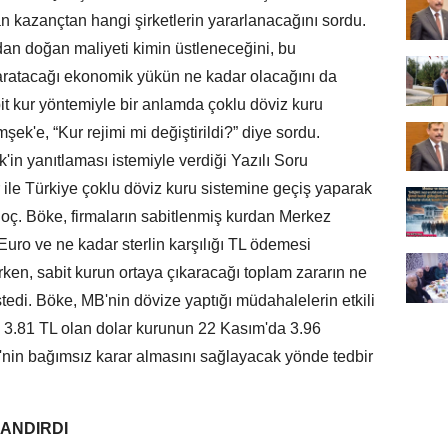
n kazançtan hangi şirketlerin yararlanacağını sordu.
dan doğan maliyeti kimin üstleneceğini, bu
ratacağı ekonomik yükün ne kadar olacağını da
t kur yöntemiyle bir anlamda çoklu döviz kuru
şek'e, “Kur rejimi mi değiştirildi?” diye sordu.
n yanıtlaması istemiyle verdiği Yazılı Soru
ile Türkiye çoklu döviz kuru sistemine geçiş yaparak
. Doç. Böke, firmaların sabitlenmiş kurdan Merkez
Euro ve ne kadar sterlin karşılığı TL ödemesi
en, sabit kurun ortaya çıkaracağı toplam zararın ne
tedi. Böke, MB'nin dövize yaptığı müdahalelerin etkili
a 3.81 TL olan dolar kurunun 22 Kasım'da 3.96
B'nin bağımsız karar almasını sağlayacak yönde tedbir
ZANDIRDI