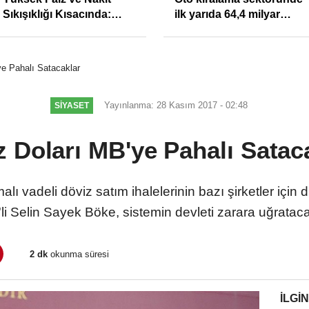
Sıkışıklığı Kısacında:
ilk yarıda 64,4 milyar
Reel Sektörde
TL'lik araç yatırımı
Konkordato Fırtınası
e Pahalı Satacaklar
Yayınlanma: 28 Kasım 2017 - 02:48
SIYASET
 Doları MB'ye Pahalı Satac
ı vadeli döviz satım ihalelerinin bazı şirketler içi
HP'li Selin Sayek Böke, sistemin devleti zarara uğratac
2 dk
okunma süresi
İLGIN