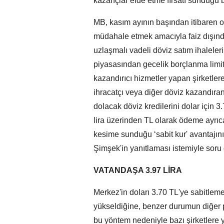
kazançlar elde etme fırsatı sunduğu bel
MB, kasım ayının başından itibaren o
müdahale etmek amacıyla faiz dışınd
uzlaşmalı vadeli döviz satım ihalele
piyasasından gecelik borçlanma limiti
kazandırıcı hizmetler yapan şirketle
ihracatçı veya diğer döviz kazandıran
dolacak döviz kredilerini dolar için 3.7
lira üzerinden TL olarak ödeme ayrıca
kesime sunduğu ‘sabit kur' avantajın
Şimşek'in yanıtlaması istemiyle soru 
VATANDAŞA 3.97 LİRA
Merkez'in doları 3.70 TL'ye sabitlem
yükseldiğine, benzer durumun diğer 
bu yöntem nedeniyle bazı şirketlere 