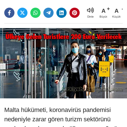
A
A
Büyüt
Küçült
Dinle
Malta hükümeti, koronavirüs pandemisi
nedeniyle zarar gören turizm sektörünü