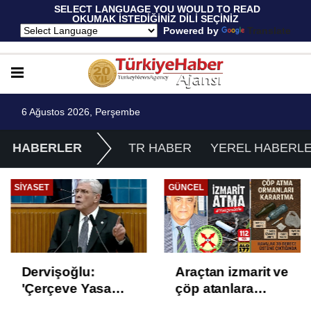
 SELECT LANGUAGE YOU WOULD TO READ 
OKUMAK İSTEDİĞİNİZ DİLİ SEÇİNİZ
  Powered by 
Translate
6 Ağustos 2026, Perşembe
HABERLER
TR HABER
YEREL HABERL
SIYASET
GÜNCEL
Dervişoğlu:
Araçtan izmarit ve
'Çerçeve Yasa
çöp atanlara
Çözüm Değil,
uyarı: Trafiğin