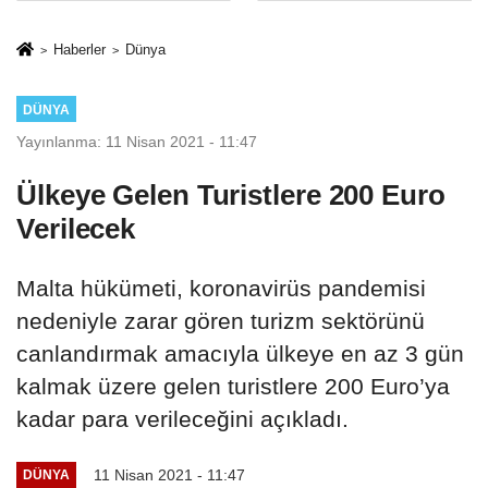
İkinci Cumhuriyet
sivil gözleri
ve İhanet
izmariti
Haberler
Dünya
Belgesidir!'
affetmeyecek
DÜNYA
Yayınlanma: 11 Nisan 2021 - 11:47
Ülkeye Gelen Turistlere 200 Euro
Verilecek
Malta hükümeti, koronavirüs pandemisi
nedeniyle zarar gören turizm sektörünü
canlandırmak amacıyla ülkeye en az 3 gün
kalmak üzere gelen turistlere 200 Euro’ya
kadar para verileceğini açıkladı.
11 Nisan 2021 - 11:47
DÜNYA