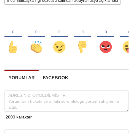
# cumhurbaşkanlığı sözcüsü kalından ukrayna-rusya açıklaması
YORUMLAR
FACEBOOK