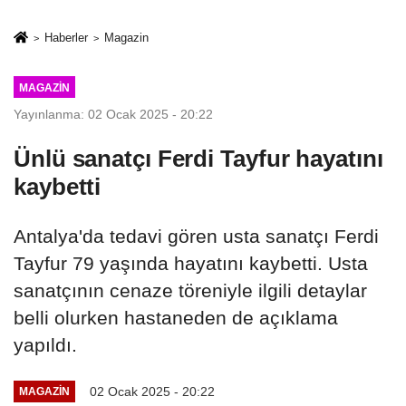
sivil gözleri
%50,49 olarak
izmariti
açıkladı
Haberler
Magazin
affetmeyecek
MAGAZIN
Yayınlanma: 02 Ocak 2025 - 20:22
Ünlü sanatçı Ferdi Tayfur hayatını
kaybetti
Antalya'da tedavi gören usta sanatçı Ferdi
Tayfur 79 yaşında hayatını kaybetti. Usta
sanatçının cenaze töreniyle ilgili detaylar
belli olurken hastaneden de açıklama
yapıldı.
02 Ocak 2025 - 20:22
MAGAZIN