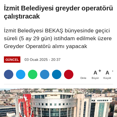
İzmit Belediyesi greyder operatörü
çalıştıracak
İzmit Belediyesi BEKAŞ bünyesinde geçici
süreli (5 ay 29 gün) istihdam edilmek üzere
Greyder Operatörü alımı yapacak
03 Ocak 2025 - 20:37
GÜNCEL
A
A
Büyüt
Küçült
Dinle