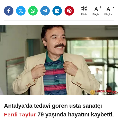
A
A
Büyüt
Küçült
Dinle
Antalya'da tedavi gören usta sanatçı
79 yaşında hayatını kaybetti.
Ferdi Tayfur