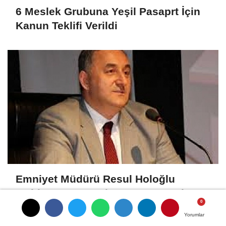
6 Meslek Grubuna Yeşil Pasaprt İçin
Kanun Teklifi Verildi
Emniyet Müdürü Resul Holoğlu
Mahkeme Kararıyla Göreve Döndü..!
Yorumlar
Yorumlar