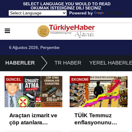
 SELECT LANGUAGE YOU WOULD TO READ 
OKUMAK İSTEDİĞİNİZ DİLİ SEÇİNİZ
  Powered by 
Translate
6 Ağustos 2026, Perşembe
HABERLER
TR HABER
YEREL HABERL
GÜNCEL
EKONOMI
Araçtan izmarit ve
TÜİK Temmuz
çöp atanlara
enflasyonunu
uyarı: Trafiğin
%31,75; ENAG