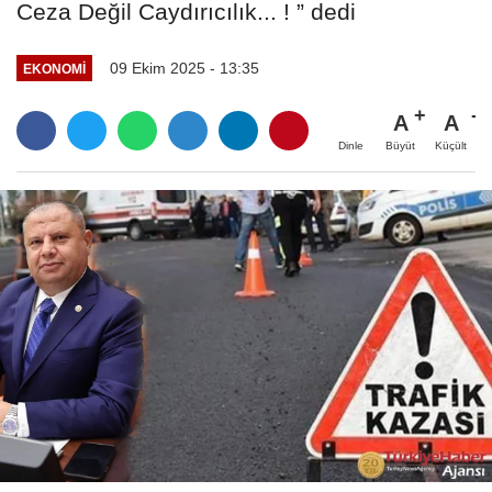
Ceza Değil Caydırıcılık... ! ” dedi
09 Ekim 2025 - 13:35
EKONOMI
A
A
Büyüt
Küçült
Dinle