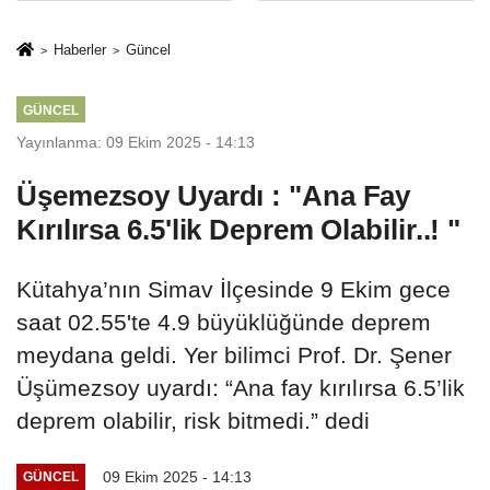
%50,49 olarak
Sektörde
açıkladı
Konkordato
Haberler
Güncel
Fırtınası
GÜNCEL
Yayınlanma: 09 Ekim 2025 - 14:13
Üşemezsoy Uyardı : "Ana Fay
Kırılırsa 6.5'lik Deprem Olabilir..! "
Kütahya’nın Simav İlçesinde 9 Ekim gece
saat 02.55'te 4.9 büyüklüğünde deprem
meydana geldi. Yer bilimci Prof. Dr. Şener
Üşümezsoy uyardı: “Ana fay kırılırsa 6.5’lik
deprem olabilir, risk bitmedi.” dedi
09 Ekim 2025 - 14:13
GÜNCEL