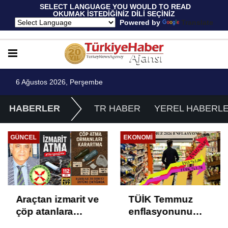
 SELECT LANGUAGE YOU WOULD TO READ 
OKUMAK İSTEDİĞİNİZ DİLİ SEÇİNİZ
  Powered by 
Translate
6 Ağustos 2026, Perşembe
HABERLER
TR HABER
YEREL HABERL
EKONOMI
EKONOMI
TÜİK Temmuz
Yüksek Faiz ve
enflasyonunu
Nakit Sıkışıklığı
%31,75; ENAG
Kısacında: Reel