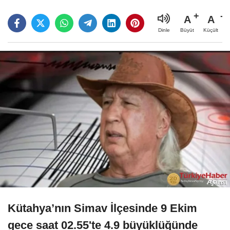
A
A
Büyüt
Küçült
Dinle
Kütahya’nın Simav İlçesinde 9 Ekim
gece saat 02.55'te 4.9 büyüklüğünde