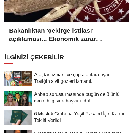
Bakanlıktan 'çekirge istilası'
açıklaması... Ekonomik zarar
oluşturan popülasyon yok
İLGINIZI ÇEKEBILIR
Araçtan izmarit ve çöp atanlara uyarı:
Trafiğin sivil gözleri izmariti...
Ahbap soruşturmasında bugün de 3 ünlü
ismin bilgisine başvuruldu!
6 Meslek Grubuna Yeşil Pasaprt İçin Kanun
Teklifi Verildi