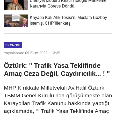
Emniyet Müdürü Resul Holoğlu Mahkeme
Kararıyla Göreve Döndü..!
Kayapa Katı Atık Tesisi’ni Mustafa Bozbey
istemiş, CHP’liler karşı...
EKONOMI
Yayınlanma: 09 Ekim 2025 - 13:35
Öztürk: " Trafik Yasa Teklifinde
Amaç Ceza Değil, Caydırıcılık... ! "
MHP Kırıkkale Milletvekili Av.Halil Öztürk,
TBMM Genel Kurulu’nda görüşülmekte olan
Karayolları Trafik Kanunu hakkında yaptığı
açıklamada, "“ Trafik Yasa Teklifinde Amaç