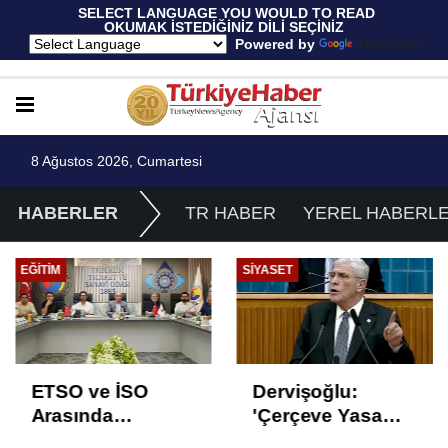
 SELECT LANGUAGE YOU WOULD TO READ 
OKUMAK İSTEDİĞİNİZ DİLİ SEÇİNİZ
  Powered by 
Translate
8 Ağustos 2026, Cumartesi
HABERLER
TR HABER
YEREL HABERL
EĞITIM
SIYASET
ETSO ve İSO
Dervişoğlu:
Arasında
'Çerçeve Yasa
İstihdam Odaklı
Çözüm Değil,