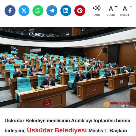
A
A
Büyüt
Küçült
Dinle
Üsküdar Belediye meclisinin Aralık ayı toplantısı birinci
Üsküdar Belediyesi
birleşimi,
Meclis 1. Başkan