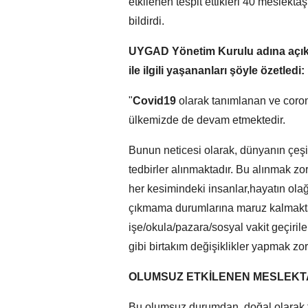
etkilenen tespit ettikleri 40 meslektaş
bildirdi.
UYGAD Yönetim Kurulu adına açık
ile ilgili yaşananları şöyle özetledi:
"
Covid19
olarak tanımlanan ve coron
ülkemizde de devam etmektedir.
Bunun neticesi olarak, dünyanın çeşit
tedbirler alınmaktadır. Bu alınmak 
her kesimindeki insanlar,hayatın ol
çıkmama durumlarına maruz kalmaktad
işe/okula/pazara/sosyal vakit geçirile
gibi birtakım değişiklikler yapmak zor
OLUMSUZ ETKİLENEN MESLEKT
Bu olumsuz durumdan, doğal olarak t