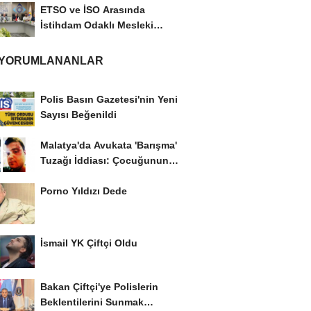
ETSO ve İSO Arasında
İstihdam Odaklı Mesleki
Eğitim Protokolü
 YORUMLANANLAR
Polis Basın Gazetesi'nin Yeni
Sayısı Beğenildi
Malatya'da Avukata 'Barışma'
Tuzağı İddiası: Çocuğunun
Gözü...
Porno Yıldızı Dede
İsmail YK Çiftçi Oldu
Bakan Çiftçi'ye Polislerin
Beklentilerini Sunmak