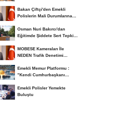
İstiyor..!
Bakan Çiftçi'den Emekli
Polislerin Mali Durumlarına
İyileştirme İstedi...
Osman Nuri Bakırcı'dan
Eğitimde Şiddete Sert Tepki:
'Eğitim Ailede...
MOBESE Kameraları İle
NEDEN Trafik Denetimi
Yapılmaz ?
Emekli Memur Platformu :
"Kendi Cumhurbaşkanı
Adayımızı Belirleyeceğiz..!...
Emekli Polisler Yemekte
Buluştu