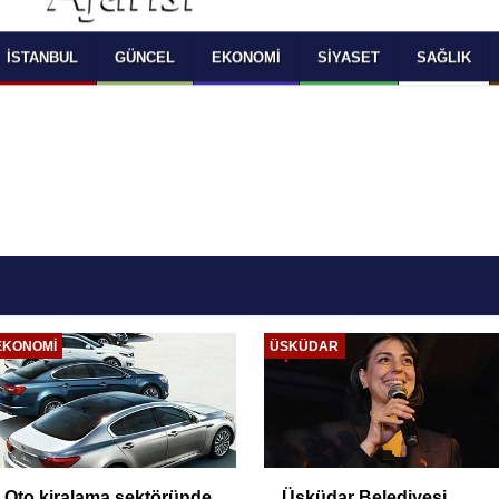
 SELECT LANGUAGE YOU WOULD TO READ 
OKUMAK İSTEDİĞİNİZ DİLİ SEÇİNİZ
  Powered by 
Translate
İSTANBUL
GÜNCEL
EKONOMI
SIYASET
SAĞLIK
EKONOMI
ÜSKÜDAR
Oto kiralama sektöründe
Üsküdar Belediyesi