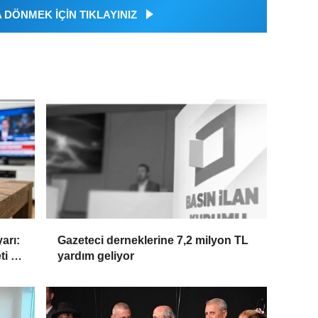
DÖNMEK İÇİN TIKLAYINIZ
arı:
Gazeteci derneklerine 7,2 milyon TL
ti ve
yardım geliyor