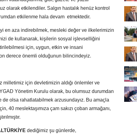
uz olarak etkilendiler. Salgın hastalık henüz kontrol
durumdan etkilenme hala devam etmektedir.
 en aza indirebilmek, mesleki değer ve ilkelerimizin
mizi de kullanarak, kişilerin sosyal işlevselliğini
rilebilmesi için, uygun, etkin ve insani
 son derece önemli olduğunun bilincindeyiz.
 milletimiz için devletimizin aldığı önlemler ve
 UYGAD Yönetim Kurulu olarak, bu olumsuz durumdan
ze de olsa rahatlatabilmek arzusundayız. Bu amaçla
çin, 40 meslektaşımıza çam sakızı çoban armağanı,
rılmıştır.
LTÜRKİYE
dediğimiz şu günlerde,