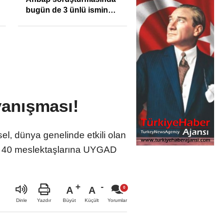
bugün de 3 ünlü ismin
bilgisine başvuruldu!
anışması!
l, dünya genelinde etkili olan
eri 40 meslektaşlarına UYGAD
A
A
Büyüt
Küçült
Dinle
Yazdır
Yorumlar