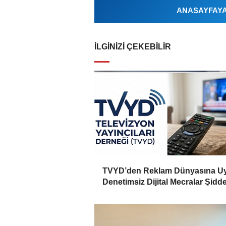
ANASAYFAYA 
İLGINIZI ÇEKEBILIR
TVYD’den Reklam Dünyasına Uy
Denetimsiz Dijital Mecralar Şidde
Dezenformasyonu Besliyor