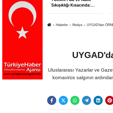
syonunu %31,75;
Sıkışıklığı Kısacında:
%50,49 olarak
Reel Sektörde
dı
Konkordato Fırtınası
Haberler
Medya
UYGAD'dan ÖRNEK
UYGAD'da
Uluslararası Yazarlar ve Gaze
kornavirüs salgının ardında