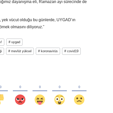
ttığımız dayanışma eli, Ramazan ayı sürecinde de
k, yek vücut olduğu bu günlerde, UYGAD’ın
nek olmasını diliyoruz."
ı!
# uygad
ği
# mevlüt yüksel
# koronavirüs
# covid19