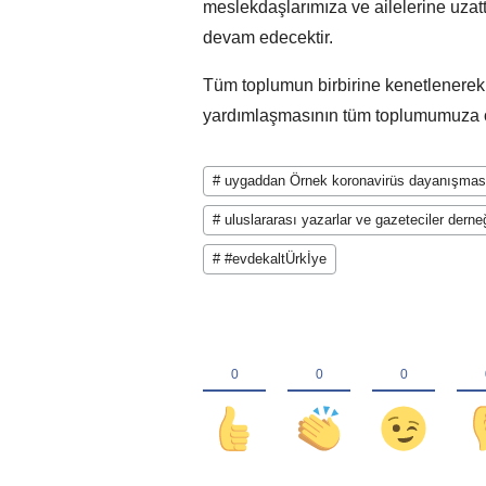
meslekdaşlarımıza ve ailelerine uza
devam edecektir.
Tüm toplumun birbirine kenetlenere
yardımlaşmasının tüm toplumumuza ör
# uygaddan Örnek koronavirüs dayanışmas
# uluslararası yazarlar ve gazeteciler derne
# #evdekaltÜrkİye