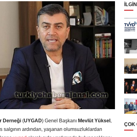
İLGIN
er Derneği
(
UYGAD
) Genel Başkanı
Mevlüt Yüksel
,
ÇOK
rüs salgının ardından, yaşanan olumsuzluklardan