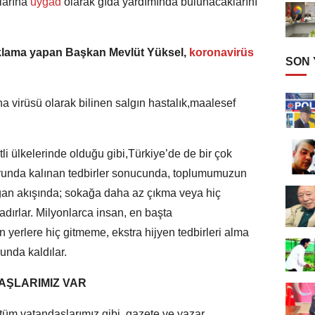
larına
uygad
olarak gıda yardımında bulunacaklarını
lama yapan Başkan Mevlüt Yüksel,
koronavirüs
SON
a virüsü olarak bilinen salgın hastalık,maalesef
li ülkelerinde olduğu gibi,Türkiye’de de bir çok
zorunda kalınan tedbirler sonucunda, toplumumuzun
ağan akışında; sokağa daha az çıkma veya hiç
ırlar. Milyonlarca insan, en başta
n yerlere hiç gitmeme, ekstra hijyen tedbirleri alma
unda kaldılar.
AŞLARIMIZ VAR
üm vatandaşlarımız gibi, gazete ve yazar