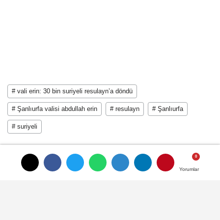
# vali erin: 30 bin suriyeli resulayn’a döndü
# Şanlıurfa valisi abdullah erin
# resulayn
# Şanlıurfa
# suriyeli
Yorumlar
Yorumlar