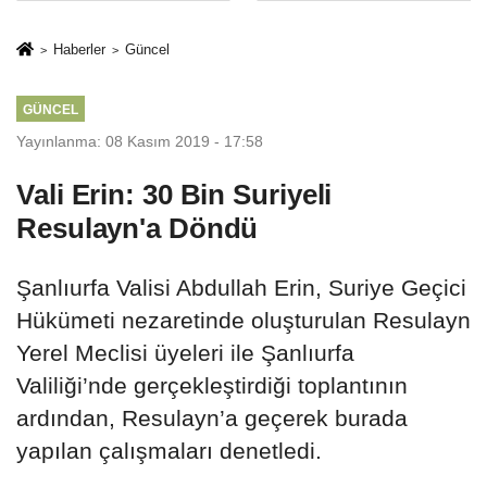
Mesleki Eğitim
İkinci Cumhuriyet
Protokolü
ve İhanet
Haberler
Güncel
Belgesidir!'
GÜNCEL
Yayınlanma: 08 Kasım 2019 - 17:58
Vali Erin: 30 Bin Suriyeli
Resulayn'a Döndü
Şanlıurfa Valisi Abdullah Erin, Suriye Geçici
Hükümeti nezaretinde oluşturulan Resulayn
Yerel Meclisi üyeleri ile Şanlıurfa
Valiliği’nde gerçekleştirdiği toplantının
ardından, Resulayn’a geçerek burada
yapılan çalışmaları denetledi.