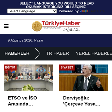
 SELECT LANGUAGE YOU WOULD TO READ 
OKUMAK İSTEDİĞİNİZ DİLİ SEÇİNİZ
  Powered by 
Translate
9 Ağustos 2026, Pazar
HABERLER
TR HABER
YEREL HABERL
EĞITIM
SIYASET
ETSO ve İSO
Dervişoğlu:
Arasında
'Çerçeve Yasa
İstihdam Odaklı
Çözüm Değil,