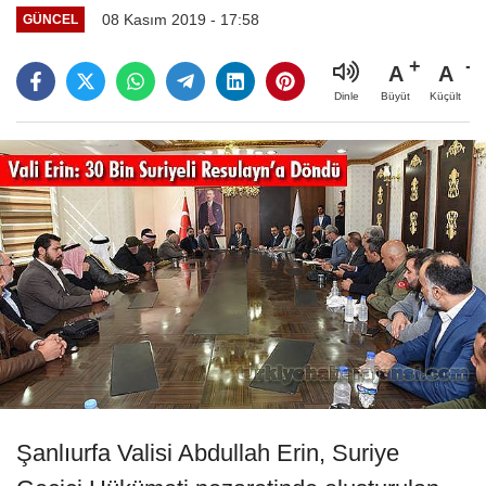
08 Kasım 2019 - 17:58
GÜNCEL
A
A
Büyüt
Küçült
Dinle
Şanlıurfa Valisi Abdullah Erin, Suriye